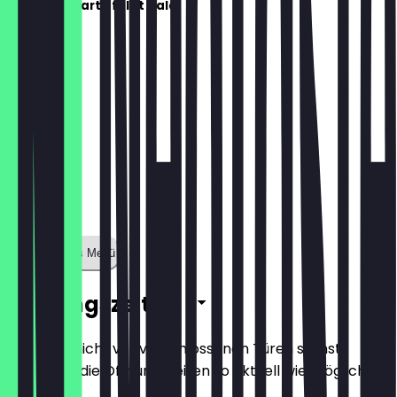
Die Speisekarte folgt bald!
Zeige ganzes Menü
Öffnungszeiten
Damit du nicht vor verschlossenen Türen stehst,
halten wir die Öffnungszeiten so aktuell wie möglich.