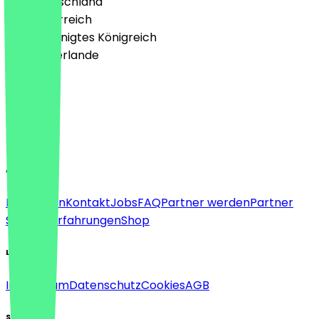
🇩🇪 Deutschland
🇦🇹 Österreich
🇬🇧 Vereinigtes Königreich
🇳🇱 Niederlande
Sprache
Deutsch
English
About
Für Firmen
Kontakt
Jobs
FAQ
Partner werden
Partner
Support
Erfahrungen
Shop
Legal
Impressum
Datenschutz
Cookies
AGB
Social