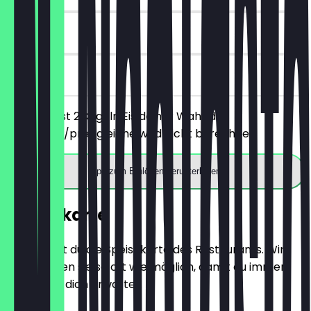
90 Tage
vor Ort
Du bestellst 2 Kugeln Eis deiner Wahl, die
günstigere/preisgleiche wird nicht berechnet.
App zum Einlösen herunterladen
Speisekarte
Hier findest du die Speisekarte des Restaurants. Wir
aktualisieren sie so oft wie möglich, damit du immer
weißt, was dich erwartet.