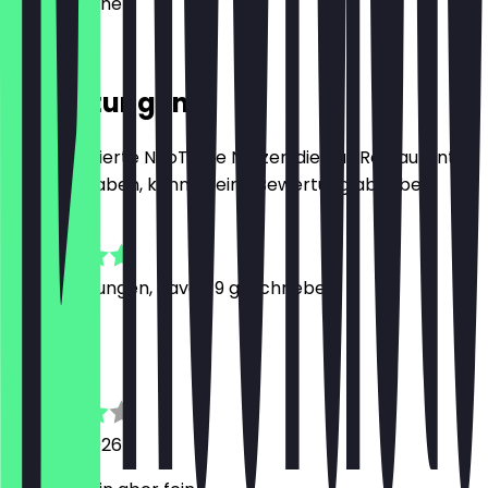
52076
Aachen
Am bhf 2
Bewertungen
Nur registrierte NeoTaste Nutzer, die das Restaurant
besucht haben, können eine Bewertung abgeben.
4.8
35
Bewertungen, davon 9 geschrieben
T
Timea
30. April 2026