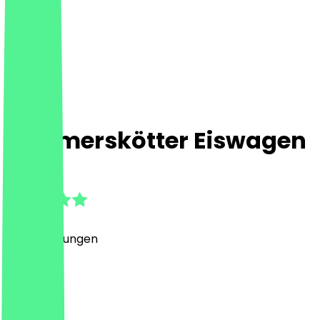
Lammerskötter Eiswagen
4.8
(
35
Bewertungen
)
Eis, Café
Eis, Café