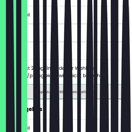
~€ 3 Vorteil
90 Tage
vor Ort
Du bestellst 2 Kugeln Eis deiner Wahl, die
günstigere/preisgleiche wird nicht berechnet.
App zum Einlösen herunterladen
2für1 Kugel Eis
~€ 3 Vorteil