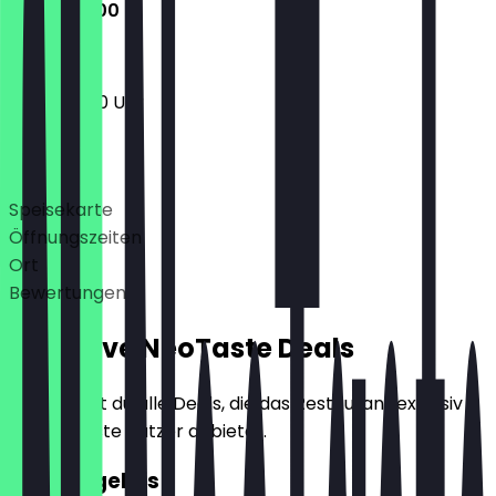
12:30 - 19:00
12:30 - 19:00 Uhr
Deals
Speisekarte
Öffnungszeiten
Ort
Bewertungen
Exklusive NeoTaste Deals
Hier findest du alle Deals, die das Restaurant exklusiv
für NeoTaste Nutzer anbietet.
2für1 Kugel Eis