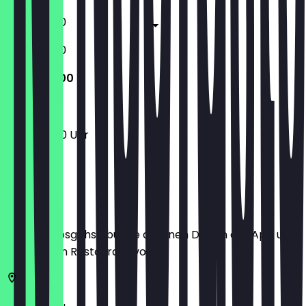
13:30 - 19:30
12:30 - 19:30
12:30 - 19:00
12:30 - 19:00 Uhr
Ort
Bevor du losgehst, buche dir einen Deal in der App und
zeige ihn im Restaurant vor.