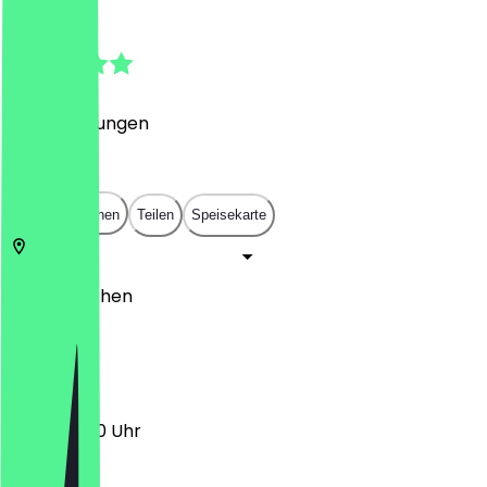
4.8
(
35
Bewertungen
)
€
€
€
€
In App öffnen
Teilen
Speisekarte
52076
Aachen
Am bhf 2
12:30 - 19:00 Uhr