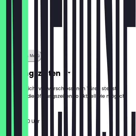
Zeige ganzes Menü
Öffnungszeiten
Damit du nicht vor verschlossenen Türen stehst,
halten wir die Öffnungszeiten so aktuell wie möglich.
11:00 - 22:00 Uhr