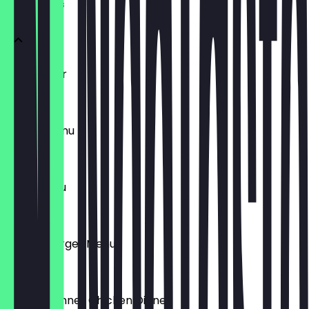
Loco Menüs
Loco Junior
€ 6,99
Burger Menu
€ 9,99
Filets Menu
€ 12,99
Double Burger Menu
€ 19,99
Winner Winner Chicken Dinner