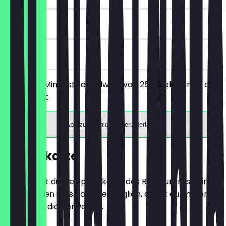
30 Tage
vor Ort
Ab einem Mindestbestellwert von 25€ bekommst du
10€ Rabatt.
App zum Einlösen herunterladen
Speisekarte
Hier findest du die Speisekarte des Restaurants. Wir
aktualisieren sie so oft wie möglich, damit du immer
weißt, was dich erwartet.