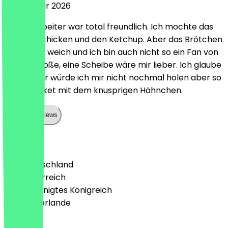
26. Februar 2026
Der Mitarbeiter war total freundlich. Ich mochte das
cruchige chicken und den Ketchup. Aber das Brötchen
war mir zu weich und ich bin auch nicht so ein Fan von
der Käsesoße, eine Scheibe wäre mir lieber. Ich glaube
nen Burger würde ich mir nicht nochmal holen aber so
einen Bucket mit dem knusprigen Hähnchen.
Show all reviews
Land
🇩🇪 Deutschland
🇦🇹 Österreich
🇬🇧 Vereinigtes Königreich
🇳🇱 Niederlande
Sprache