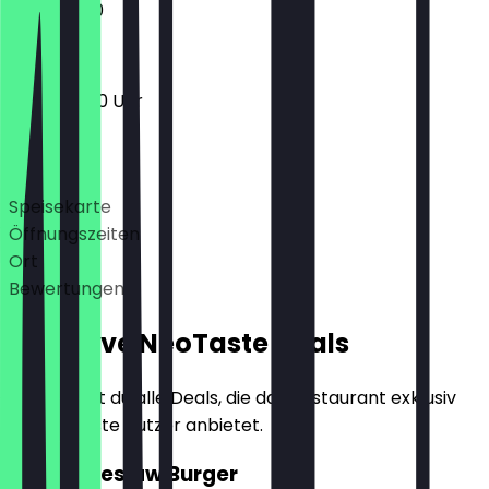
11:00 - 21:00
11:00 - 22:00 Uhr
Deals
Speisekarte
Öffnungszeiten
Ort
Bewertungen
Exklusive NeoTaste Deals
Hier findest du alle Deals, die das Restaurant exklusiv
für NeoTaste Nutzer anbietet.
2für1 Coleslaw Burger