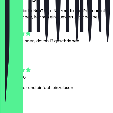
Nur registrierte NeoTaste Nutzer, die das Restaurant
besucht haben, können eine Bewertung abgeben.
4.4
79
Bewertungen, davon 12 geschrieben
D
D.
21. Juni 2026
Super lecker und einfach einzulösen
y
yassine