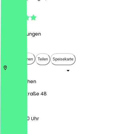
4.4
(
79
Bewertungen
)
€
€
€
€
In App öffnen
Teilen
Speisekarte
52062
Aachen
Adalbertstraße 48
11:00 - 22:00 Uhr