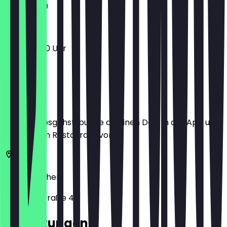
11:00 - 21:00
11:00 - 22:00 Uhr
Ort
Bevor du losgehst, buche dir einen Deal in der App und
zeige ihn im Restaurant vor.
52062
Aachen
Adalbertstraße 48
Bewertungen