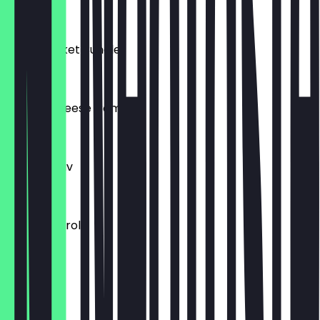
€ 24,99
Mixed Bucket Bundle
€ 17,99
Double Cheese Combo
€ 17,99
Flavour Flav
€ 9,99
Burger Patrol
€ 9,99