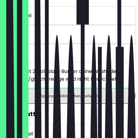
~€ 6 Vorteil
90 Tage
vor Ort
Du bestellst 2 Coleslaw-Burger deiner Wahl, der
günstigere/gleichpreisige wird nicht berechnet.
App zum Einlösen herunterladen
10€ Rabatt
~€ 10 Vorteil