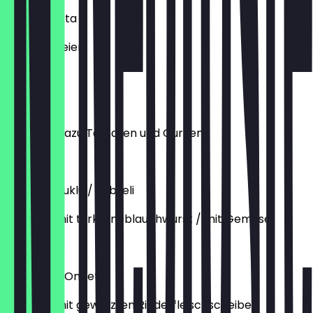
Göz Yumurta
4x Spiegeleier
€ 7,50
Omlet
Omelett, dazu Tomaten und Gurken
€ 7,50
Omlet Sucuklu / Sebzeli
Omelett mit türk. Knoblauchwurst / mit Gemüse
€ 7,50
Pastırmalı Omlet
Omelett mit gewürzten Rinderfleischscheiben