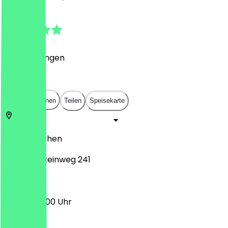
5.0
(
2
Bewertungen
)
€
€
€
€
In App öffnen
Teilen
Speisekarte
52066
Aachen
Adalbertsteinweg 241
06:00 - 22:00 Uhr