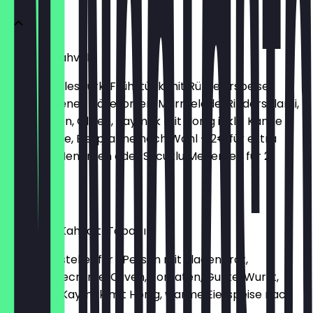
Serpme Kahvaltı
Traditionelles türk. Frühstück mit Rühreierspeise,
verschiedenen Käsesorten, Marmelade, Rindersalami,
Salatgurken, Oliven, Kaymak mit Honig inkl. 1 Kanne
Schwarztee, Eierpfanne nach Wahl + 2€ für extra
Sucuk, Ei, Menemen oder Sucuklu Menemen für 2
Personen
€ 29,90
Tek Kişilik Kahvaltı Tabağı
Frühstücksteller für 1 Person mit Fladenbrot,
Schafskäsecreme, Oliven, Tomaten, Gurke, Wurst,
Konfitüre, Kaymak mit Honig, warme Eierspeise nach
Wahl