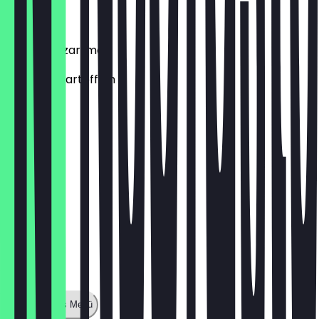
€ 9,90
Patates Kızartması
Frittierte Kartoffeln
€ 4,50
Zeige ganzes Menü