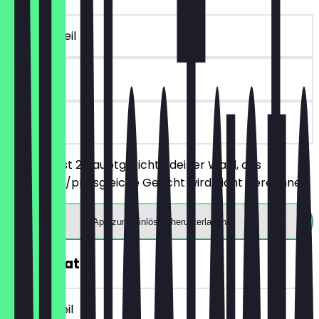
~€ 15 Vorteil
30 Tage
vor Ort
Du bestellst 2 Hauptgerichte deiner Wahl, das
günstigere/preisgleiche Gericht wird nicht berechnet.
App zum Einlösen herunterladen
30% Rabatt
~€ 4 Vorteil