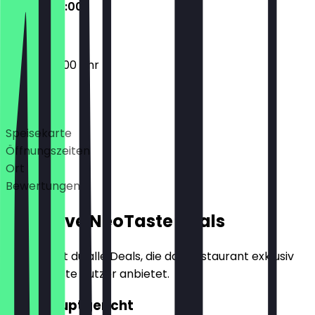
06:00 - 22:00
06:00 - 22:00 Uhr
Deals
Speisekarte
Öffnungszeiten
Ort
Bewertungen
Exklusive NeoTaste Deals
Hier findest du alle Deals, die das Restaurant exklusiv
für NeoTaste Nutzer anbietet.
2für1 Hauptgericht