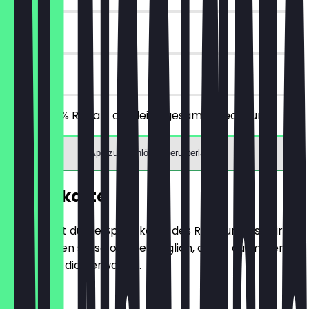
30 Tage
vor Ort
Erhalte 30% Rabatt auf deine gesamte Rechnung!
App zum Einlösen herunterladen
Speisekarte
Hier findest du die Speisekarte des Restaurants. Wir
aktualisieren sie so oft wie möglich, damit du immer
weißt, was dich erwartet.
Frühstück