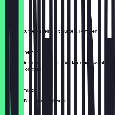
€ 14,90
Menemen
Türkische Rühreierspeise mit Gurke & Tomaten
€ 8,90
Sucuklu Menemen
Türkische Rühreierspeise mit Türk. Knoblauchwurst,
Paprika & Tomaten
€ 9,90
Sucuklu Yumurta
Rührei mit Türk. Knoblauchwurst
€ 7,90