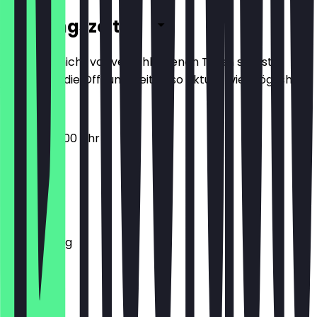
Öffnungszeiten
Damit du nicht vor verschlossenen Türen stehst,
halten wir die Öffnungszeiten so aktuell wie möglich.
06:00 - 22:00 Uhr
Montag
Dienstag
Mittwoch
Donnerstag
Freitag
Samstag
Sonntag