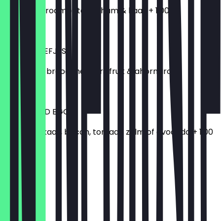
Met jam & roomboter of ham & kaas + 1,00
€ 3,00
WENTELTEEFJES
Gebakken brood met vers fruit & ahornsiroop
€ 12,50
SCRAMBLED EGGS
Met ham, kaas, bacon, tomaat, zalm of avocado + 1,00
€ 9,50