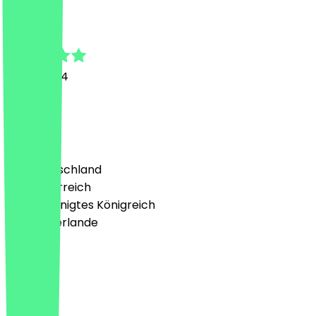
Brad
21. Juli 2024
Amazing!
Land
🇩🇪 Deutschland
🇦🇹 Österreich
🇬🇧 Vereinigtes Königreich
🇳🇱 Niederlande
Sprache
Deutsch
English