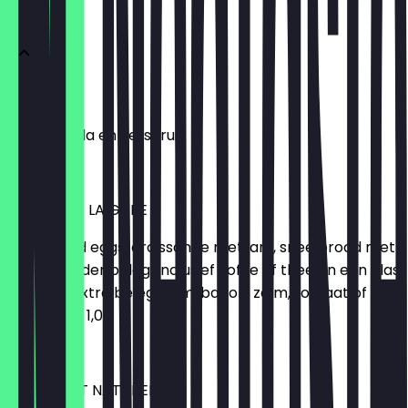
ONTBIJT
YOGHURT
Met granola en vers fruit
€ 9,50
ONTBIJTJE LA GARE
Scrambled eggs, croissantje met jam, snee brood met
kaas of ander beleg. Inclusief koffie of thee en een glas
verse jus Extra beleg: ham, bacon, zalm, tomaat of
avocado + 1,00
€ 14,50
CROISSANT NATUREL