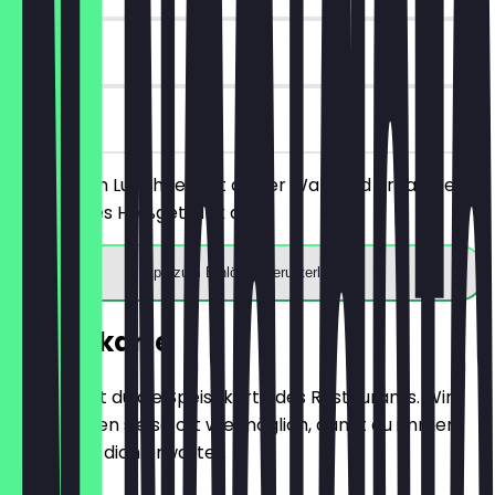
30 Tage
vor Ort
Bestelle ein Lunchgericht deiner Wahl und erhalte ein
kostenloses Heißgetränk dazu.
App zum Einlösen herunterladen
Speisekarte
Hier findest du die Speisekarte des Restaurants. Wir
aktualisieren sie so oft wie möglich, damit du immer
weißt, was dich erwartet.