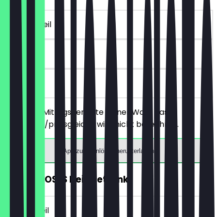
~€ 13 Vorteil
90 Tage
vor Ort
Bestelle 2 Mittagsgerichte deiner Wahl, das
günstigere/preisgleiche wird nicht berechnet.
App zum Einlösen herunterladen
KOSTENLOSES Heißgetränk
~€ 3 Vorteil