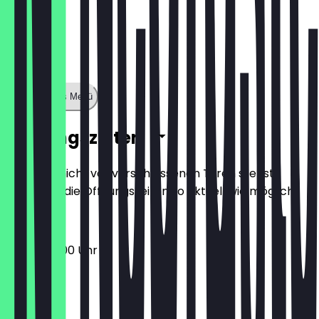
Zeige ganzes Menü
Öffnungszeiten
Damit du nicht vor verschlossenen Türen stehst,
halten wir die Öffnungszeiten so aktuell wie möglich.
08:30 - 17:00 Uhr
Montag