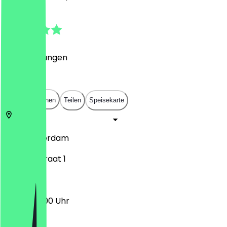
4.9
(
17
Bewertungen
)
€
€
€
€
In App öffnen
Teilen
Speisekarte
1182
Amsterdam
Stationsstraat 1
08:30 - 17:00 Uhr