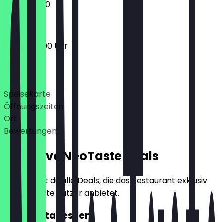
10:00 - 17:00
08:30 - 17:00 Uhr
Deals
Speisekarte
Öffnungszeiten
Ort
Bewertungen
Exklusive NeoTaste Deals
Hier findest du alle Deals, die das Restaurant exklusiv
für NeoTaste Nutzer anbietet.
2für1 Mittagessen