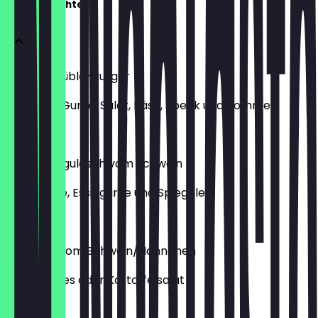
Hauptgerichte
Augustastüble-Burger
Mit Kraut, Gurke, Salat, Käse, Speck und Pommes
€ 13,50
Bierfahrergulasch vom Schwein
Mit Spätzle, Essiggurke und Spiegelei
€ 13,50
Schnitzel vom Schwein/Hähnchen
Mit Pommes oder Kartoffelsalat
€ 12,50