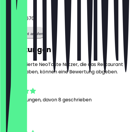
Telefon
01575 5756701
Restaurant anrufen
Bewertungen
Nur registrierte NeoTaste Nutzer, die das Restaurant
besucht haben, können eine Bewertung abgeben.
4.6
24
Bewertungen, davon 8 geschrieben
M
Miriam