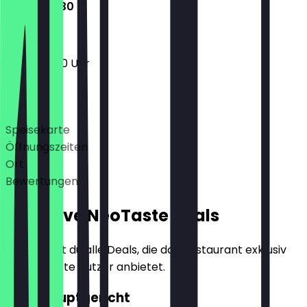
16:00 - 21:30
16:00 - 21:30 Uhr
Deals
Speisekarte
Öffnungszeiten
Ort
Bewertungen
Exklusive NeoTaste Deals
Hier findest du alle Deals, die das Restaurant exklusiv
für NeoTaste Nutzer anbietet.
2für1 Hauptgericht