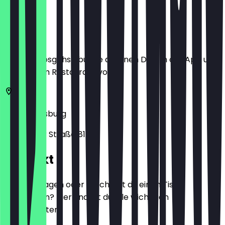
Ort
Bevor du losgehst, buche dir einen Deal in der App und
zeige ihn im Restaurant vor.
86165
Augsburg
Stätzlinger Straße 81A
Kontakt
Hast du Fragen oder möchtest du einen Tisch
reservieren? Hier findest du alle wichtigen
Kontaktdaten.