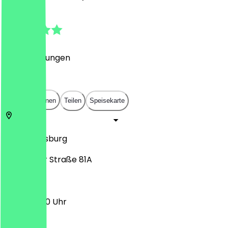
4.6
(
24
Bewertungen
)
€
€
€
€
In App öffnen
Teilen
Speisekarte
86165
Augsburg
Stätzlinger Straße 81A
16:00 - 21:30 Uhr