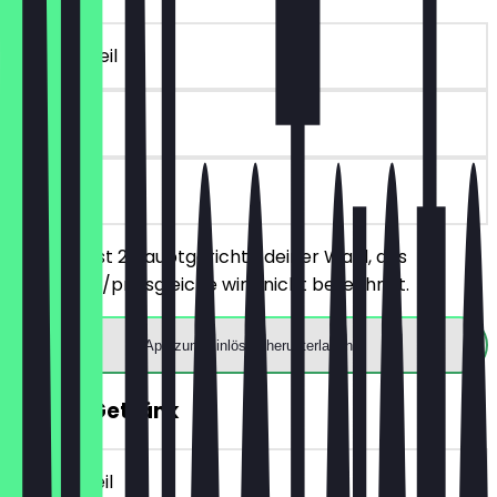
~€ 12 Vorteil
90 Tage
vor Ort
Du bestellst 2 Hauptgerichte deiner Wahl, das
günstigere/preisgleiche wird nicht berechnet.
App zum Einlösen herunterladen
GRATIS Getränk
~€ 5 Vorteil