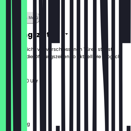
Zeige ganzes Menü
Öffnungszeiten
Damit du nicht vor verschlossenen Türen stehst,
halten wir die Öffnungszeiten so aktuell wie möglich.
16:00 - 21:30 Uhr
Montag
Dienstag
Mittwoch
Donnerstag