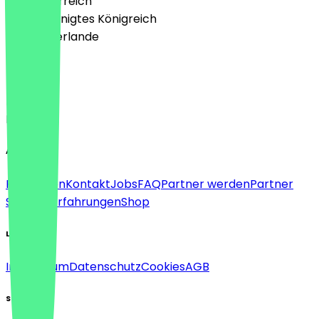
🇦🇹 Österreich
🇬🇧 Vereinigtes Königreich
🇳🇱 Niederlande
Sprache
Deutsch
English
About
Für Firmen
Kontakt
Jobs
FAQ
Partner werden
Partner
Support
Erfahrungen
Shop
Legal
Impressum
Datenschutz
Cookies
AGB
Social