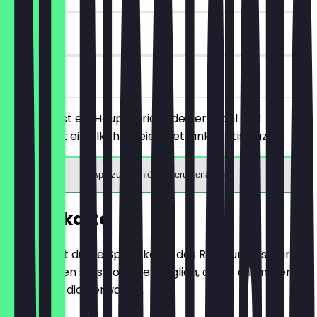
90 Tage
vor Ort
Du bestellst ein Hauptgericht deiner Wahl und
bekommst ein alkoholfreies Getränk gratis dazu.
App zum Einlösen herunterladen
Speisekarte
Hier findest du die Speisekarte des Restaurants. Wir
aktualisieren sie so oft wie möglich, damit du immer
weißt, was dich erwartet.