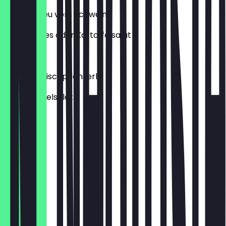
Cordon Bleu vom Schwein
Mit Pommes oder Kartoffelsalat
€ 13,50
2 Stück Fleischpflanzerl
Mit Kartoffelsalat
€ 8,90