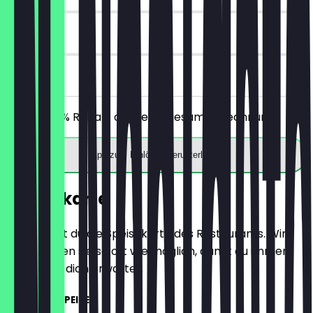
30 Tage
vor Ort
Erhalte 30% Rabatt auf deine gesamte Rechnung!
App zum Einlösen herunterladen
Speisekarte
Hier findest du die Speisekarte des Restaurants. Wir
aktualisieren sie so oft wie möglich, damit du immer
weißt, was dich erwartet.
KALTE VORSPEISEN