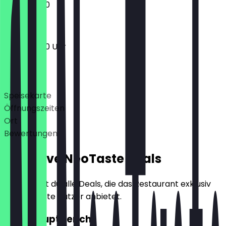
11:00 - 23:00
11:00 - 23:00 Uhr
Deals
Speisekarte
Öffnungszeiten
Ort
Bewertungen
Exklusive NeoTaste Deals
Hier findest du alle Deals, die das Restaurant exklusiv
für NeoTaste Nutzer anbietet.
2für1 Hauptgericht