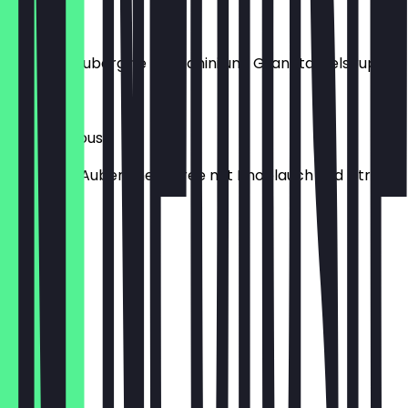
Mutabal
Gegrillte Aubergine mit Tahini und Granatapfelsirup
€ 4,00
Baba Ganoush
Cremiges Auberginenpüree mit Knoblauch und Zitrone
€ 4,00