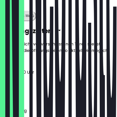
Zeige ganzes Menü
Öffnungszeiten
Damit du nicht vor verschlossenen Türen stehst,
halten wir die Öffnungszeiten so aktuell wie möglich.
11:00 - 23:00 Uhr
Montag
Dienstag
Mittwoch
Donnerstag