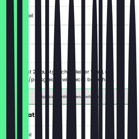
~€ 10 Vorteil
30 Tage
vor Ort
Du bestellst 2 Hauptgerichte deiner Wahl, das
günstigere/preisgleiche wird nicht berechnet.
App zum Einlösen herunterladen
30% Rabatt
~€ 3 Vorteil