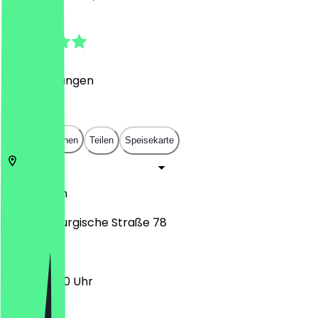
4.5
(
13
Bewertungen
)
€
€
€
€
In App öffnen
Teilen
Speisekarte
10713
Berlin
Brandenburgische Straße 78
11:00 - 23:00 Uhr