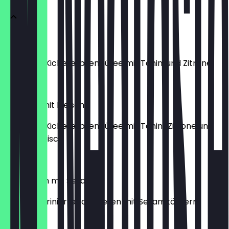
Hummus
Cremiges Kichererbsenpüree mit Tahini und Zitrone
€ 4,00
Hummus mit Fleisch
Cremiges Kichererbsenpüree mit Tahini, Zitrone und
zartem Fleisch
€ 8,50
Rote Beten mit Sesam
Würzig marinierte rote Beten mit Sesamkörnern
€ 4,00