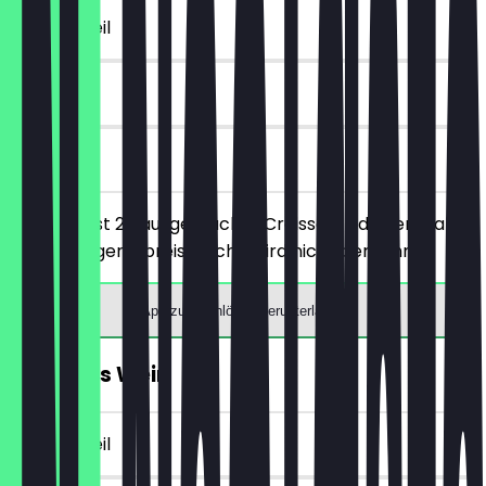
~€ 6 Vorteil
90 Tage
vor Ort
Du bestellst 2 hausgemachte Croissants deiner Wahl,
das günstigere/preisgleiche wird nicht berechnet.
App zum Einlösen herunterladen
2für1 Glas Wein
~€ 5 Vorteil