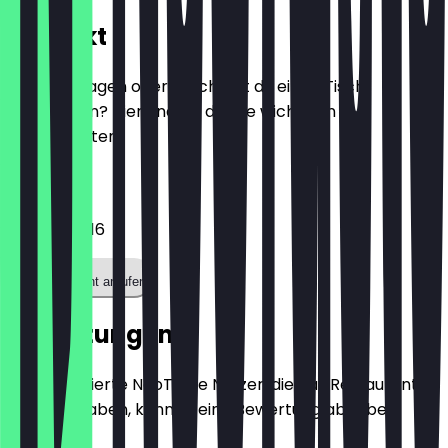
Kontakt
Hast du Fragen oder möchtest du einen Tisch
reservieren? Hier findest du alle wichtigen
Kontaktdaten.
Telefon
03026316616
Restaurant anrufen
Bewertungen
Nur registrierte NeoTaste Nutzer, die das Restaurant
besucht haben, können eine Bewertung abgeben.