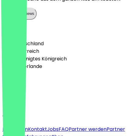
Show all reviews
Land
🇩🇪 Deutschland
🇦🇹 Österreich
🇬🇧 Vereinigtes Königreich
🇳🇱 Niederlande
Sprache
Deutsch
English
About
Für Firmen
Kontakt
Jobs
FAQ
Partner werden
Partner