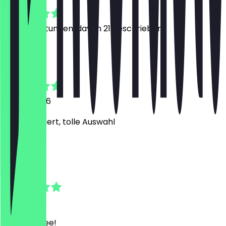
4.9
222
Bewertungen, davon 21 geschrieben
B
Ben
26. Juli 2026
Unkompliziert, tolle Auswahl
N
Nare
5. Juli 2026
Good coffee!