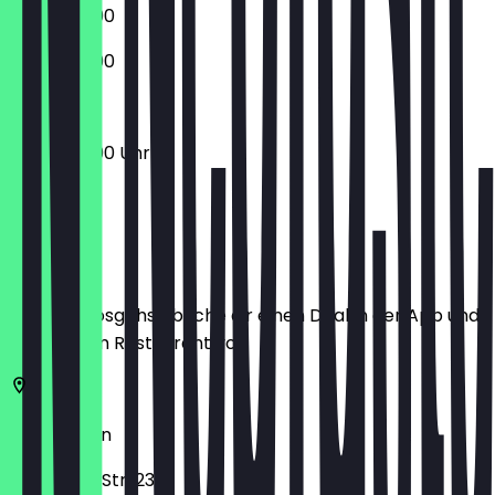
07:30 - 21:00
07:30 - 21:00
07:30 - 21:00 Uhr
Ort
Bevor du losgehst, buche dir einen Deal in der App und
zeige ihn im Restaurant vor.
10247
Berlin
Proskauer Str. 23