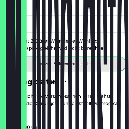
90 Tage
vor Ort
Du bestellst 2 Gläser Wein deiner Wahl, das
günstigere/preisgleiche wird nicht berechnet.
App zum Einlösen herunterladen
Öffnungszeiten
Damit du nicht vor verschlossenen Türen stehst,
halten wir die Öffnungszeiten so aktuell wie möglich.
07:30 - 21:00 Uhr