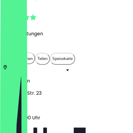
4.9
(
222
Bewertungen
)
€
€
€
€
In App öffnen
Teilen
Speisekarte
10247
Berlin
Proskauer Str. 23
07:30 - 21:00 Uhr