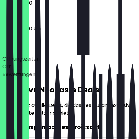
07:30 - 21:00
07:30 - 21:00 Uhr
Deals
Öffnungszeiten
Ort
Bewertungen
Exklusive NeoTaste Deals
Hier findest du alle Deals, die das Restaurant exklusiv
für NeoTaste Nutzer anbietet.
2für1 Hausgemachtes Croissant