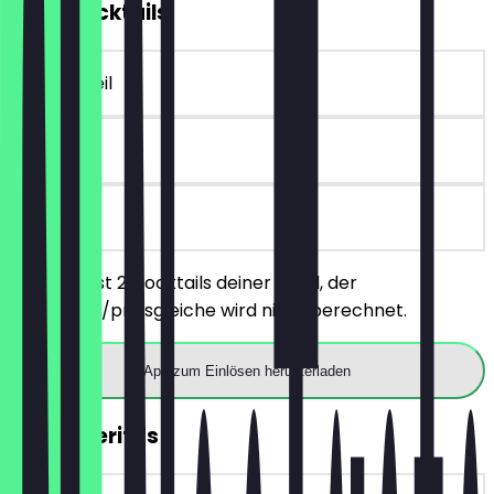
2für1 Cocktails
~€ 11 Vorteil
90 Tage
vor Ort
Du bestellst 2 Cocktails deiner Wahl, der
günstigere/preisgleiche wird nicht berechnet.
App zum Einlösen herunterladen
2für1 Aperitifs