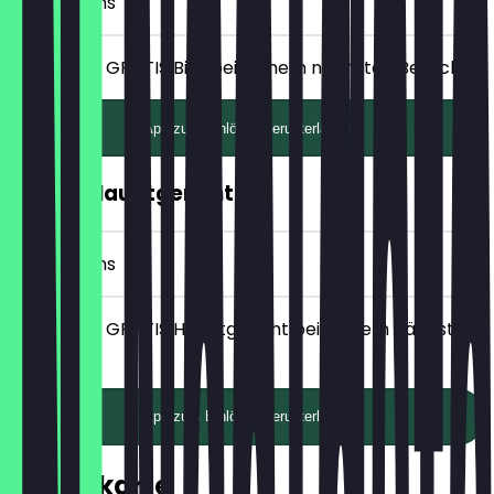
5 Check-ins
Erhalte ein GRATIS Bier bei deinem nächsten Besuch.
App zum Einlösen herunterladen
GRATIS Hauptgericht
7 Check-ins
Erhalte ein GRATIS Hauptgericht bei deinem nächsten
Besuch.
App zum Einlösen herunterladen
Speisekarte