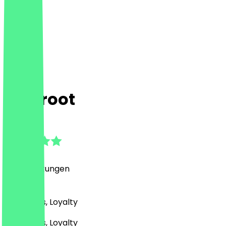
Beetroot
4.9
(
43
Bewertungen
)
Bar, Drinks, Loyalty
Bar, Drinks, Loyalty