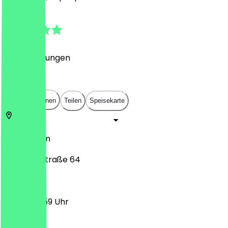
4.9
(
43
Bewertungen
)
€
€
€
€
In App öffnen
Teilen
Speisekarte
10997
Berlin
Skalitzer Straße 64
16:00 - 23:59 Uhr