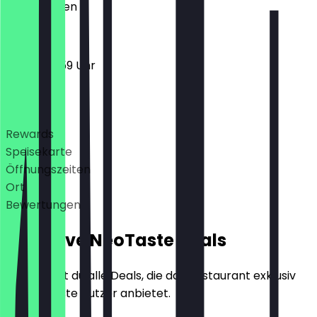
Geschlossen
16:00 - 23:59 Uhr
Deals
Rewards
Speisekarte
Öffnungszeiten
Ort
Bewertungen
Exklusive NeoTaste Deals
Hier findest du alle Deals, die das Restaurant exklusiv
für NeoTaste Nutzer anbietet.