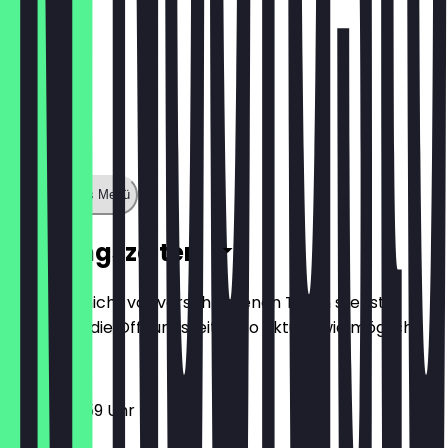
Zeige ganzes Menü
Öffnungszeiten
Damit du nicht vor verschlossenen Türen stehst,
halten wir die Öffnungszeiten so aktuell wie möglich.
16:00 - 23:59 Uhr