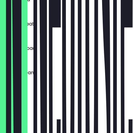
€ 11,00
Tropical beat
€ 11,00
Bramble Road
€ 11,00
Aperol Dream
€ 11,00
Beetroot
€ 11,00