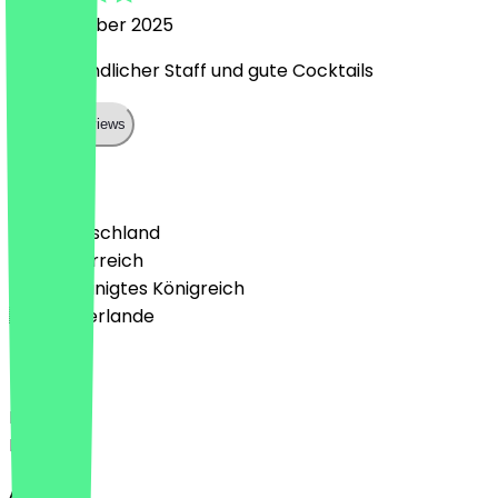
15. November 2025
Sehr freundlicher Staff und gute Cocktails
Show all reviews
Land
🇩🇪 Deutschland
🇦🇹 Österreich
🇬🇧 Vereinigtes Königreich
🇳🇱 Niederlande
Sprache
Deutsch
English
About