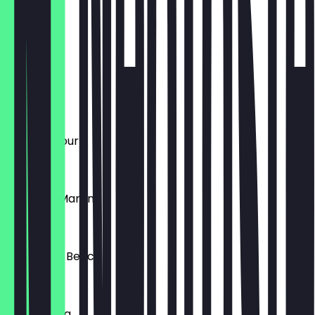
Caipirinha
€ 11,00
Mojito
€ 11,00
Whiskey Sour
€ 11,00
Espresso Martini
€ 11,00
Sex on the Beach
€ 11,00
Pina Colada