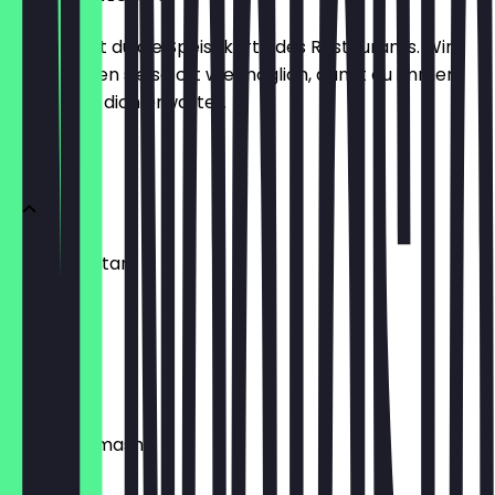
Hier findest du die Speisekarte des Restaurants. Wir
aktualisieren sie so oft wie möglich, damit du immer
weißt, was dich erwartet.
COCKTAILS
Cosmopolitan
€ 10,00
Margarita
€ 10,00
Gin Basil Smash
€ 11,00