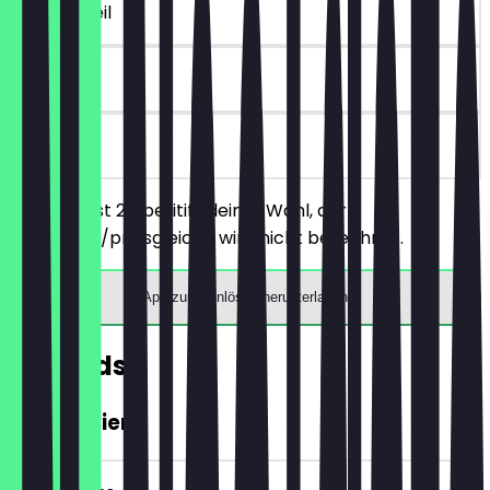
~€ 6 Vorteil
90 Tage
vor Ort
Du bestellst 2 Aperitifs deiner Wahl, der
günstigere/preisgleiche wird nicht berechnet.
App zum Einlösen herunterladen
Rewards
GRATIS Bier