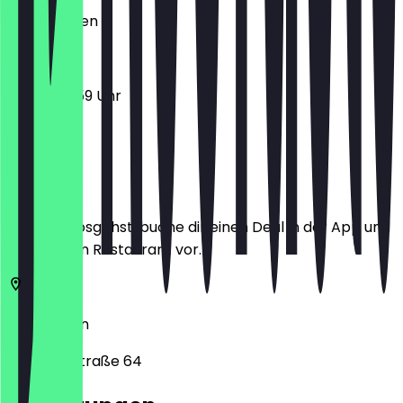
Geschlossen
16:00 - 23:59 Uhr
Ort
Bevor du losgehst, buche dir einen Deal in der App und
zeige ihn im Restaurant vor.
10997
Berlin
Skalitzer Straße 64