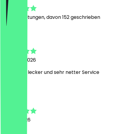
4.9
676
Bewertungen, davon 152 geschrieben
O
Onno
2. August 2026
Unfassbar lecker und sehr netter Service
L
Lennart
24. Juli 2026
yummy!