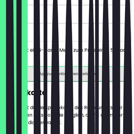
90 Tage
vor Ort
Du erhältst ein 6-Gang-Menü zum Preis eines 5-Gang-
Menüs.
App zum Einlösen herunterladen
Speisekarte
Hier findest du die Speisekarte des Restaurants. Wir
aktualisieren sie so oft wie möglich, damit du immer
weißt, was dich erwartet.