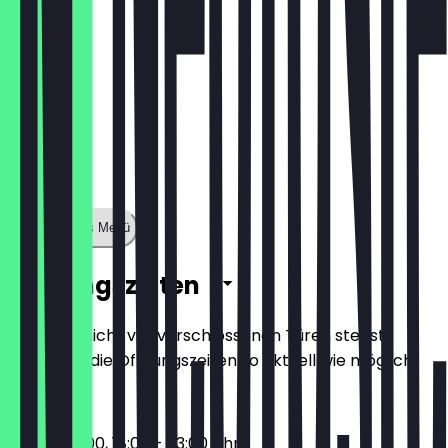
Zeige ganzes Menü
Öffnungszeiten
Damit du nicht vor verschlossenen Türen stehst,
halten wir die Öffnungszeiten so aktuell wie möglich.
09:00 - 15:00, 18:00 - 23:00 Uhr