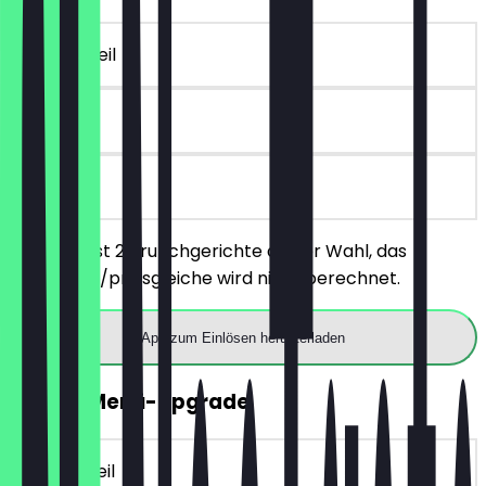
~€ 17 Vorteil
90 Tage
vor Ort
Du bestellst 2 Brunchgerichte deiner Wahl, das
günstigere/preisgleiche wird nicht berechnet.
App zum Einlösen herunterladen
GRATIS Menü-Upgrade
~€ 13 Vorteil