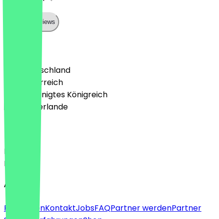
Show all reviews
Land
🇩🇪 Deutschland
🇦🇹 Österreich
🇬🇧 Vereinigtes Königreich
🇳🇱 Niederlande
Sprache
Deutsch
English
About
Für Firmen
Kontakt
Jobs
FAQ
Partner werden
Partner