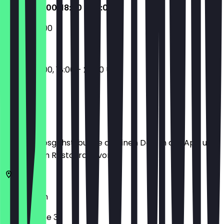
09:00 - 15:00, 18:00 - 23:00
09:00 - 15:00
09:00 - 15:00, 18:00 - 23:00 Uhr
Ort
Bevor du losgehst, buche dir einen Deal in der App und
zeige ihn im Restaurant vor.
10781
Berlin
Goltzstraße 32