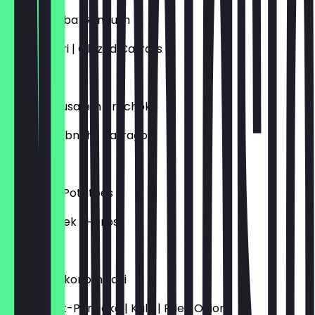
Carrot-Baba Ganoush
Chimichurri | Glazed Carrots
€ 12,00
Baked Jerusalem Artichoke
Cashew Labneh | Tarragon
€ 11,00
Breakfast Potatoes
Truffle | Leek | Herbs
€ 12,00
German Okonomiyaki
Sauerkraut-Pancake | Kale | Fried Onions