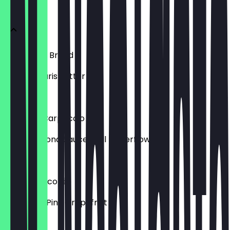
Savory
Sourdough Bread
Café de Paris Butter
€ 7,00
Kohlrabi-Carpaccio
White Almond Sauce | Dill | Elderflower
€ 9,00
Glazed Chicorée
Hazelnut | Pink Grapefruit
€ 9,00