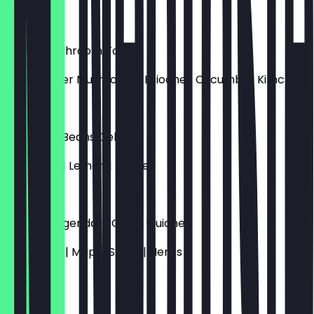
€ 15,00
Crispy Mushroom Toast
Fried Oyster Mushroom | Brioche | Cucumber Kimchi
€ 17,00
Cannellini Beans Deluxe
Artichoke | Lemon | Parsley
€ 15,00
Ludvig’s Legendary Onion Quiche
Balsamico | Maple Syrup | Herbs
€ 15,00