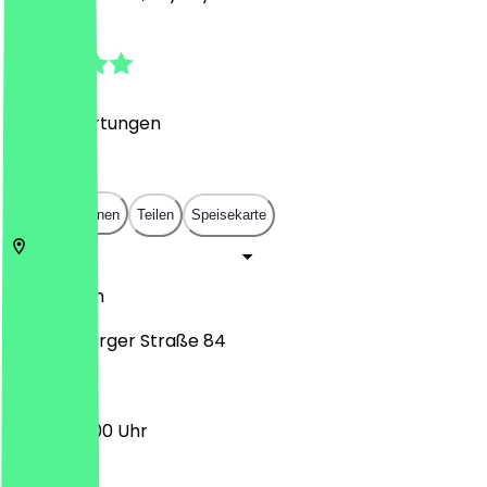
4.8
(
700
Bewertungen
)
€
€
€
€
In App öffnen
Teilen
Speisekarte
10178
Berlin
Oranienburger Straße 84
09:00 - 19:00 Uhr