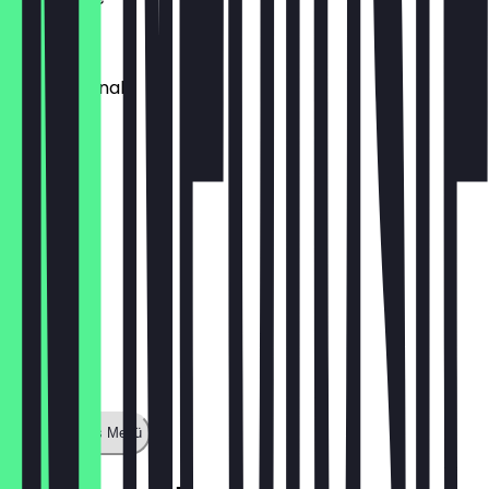
€ 13,20
EggCeptional
€ 13,70
Zeige ganzes Menü