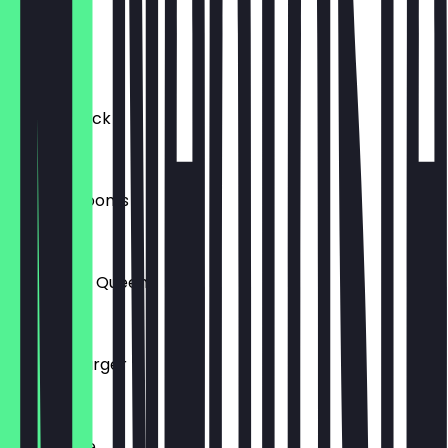
EggSpoiler
€ 12,40
Breggs Chick
€ 11,90
Magic Shrooms
€ 11,30
The Green Queen
€ 11,30
Daddy's Burger
€ 12,40
Lox Of Love