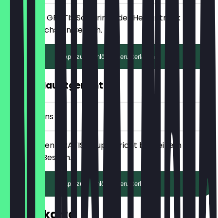
Erhalte ein GRATIS Softdrink oder Heißgetränk bei
deinem nächsten Besuch.
App zum Einlösen herunterladen
GRATIS Hauptgericht
10 Check-ins
Erhalte einen GRATIS Hauptgericht bei deinem
nächsten Besuch.
App zum Einlösen herunterladen
Speisekarte