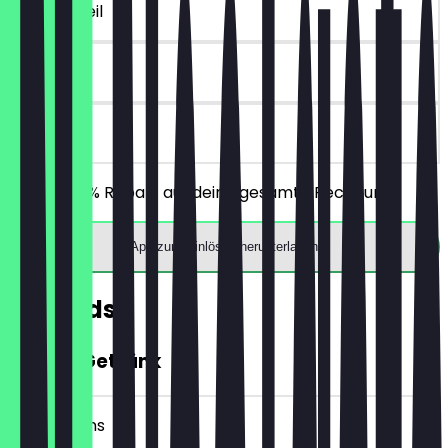
~€ 4 Vorteil
90 Tage
vor Ort
Erhalte 30% Rabatt auf deine gesamte Rechnung!
App zum Einlösen herunterladen
Rewards
GRATIS Getränk
7 Check-ins