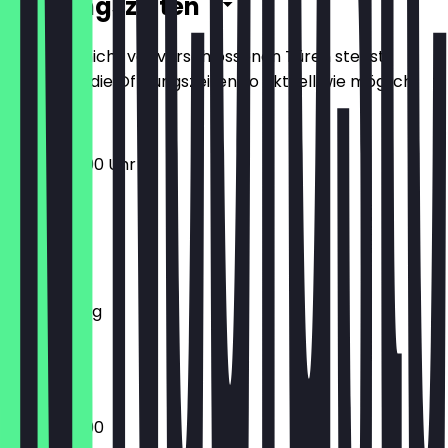
Öffnungszeiten
Damit du nicht vor verschlossenen Türen stehst,
halten wir die Öffnungszeiten so aktuell wie möglich.
09:00 - 19:00 Uhr
Montag
Dienstag
Mittwoch
Donnerstag
Freitag
Samstag
Sonntag
09:00 - 19:00