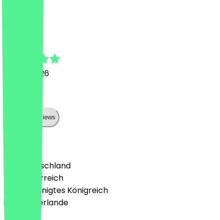
M
Marlon
22. Juli 2026
Sehr jut
Show all reviews
Land
🇩🇪 Deutschland
🇦🇹 Österreich
🇬🇧 Vereinigtes Königreich
🇳🇱 Niederlande