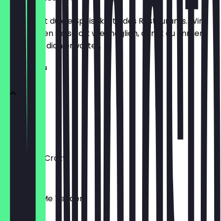
Hier findest du die Speisekarte des Restaurants. Wir
aktualisieren sie so oft wie möglich, damit du immer
weißt, was dich erwartet.
Sandwiches
Mr. Breggs
€ 9,30
Bacon Me Crazy
€ 11,30
Pastrami Me Tender
€ 13,20