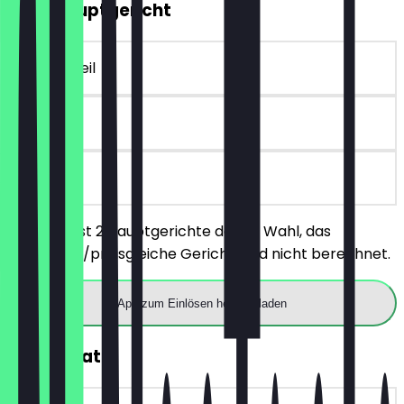
2für1 Hauptgericht
~€ 13 Vorteil
90 Tage
vor Ort
Du bestellst 2 Hauptgerichte deiner Wahl, das
günstigere/preisgleiche Gericht wird nicht berechnet.
App zum Einlösen herunterladen
30% Rabatt