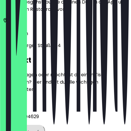
Bevor du losgehst, buche dir einen Deal in der App und
zeige ihn im Restaurant vor.
10178
Berlin
Oranienburger Straße 84
Kontakt
Hast du Fragen oder möchtest du einen Tisch
reservieren? Hier findest du alle wichtigen
Kontaktdaten.
Telefon
+493041404629