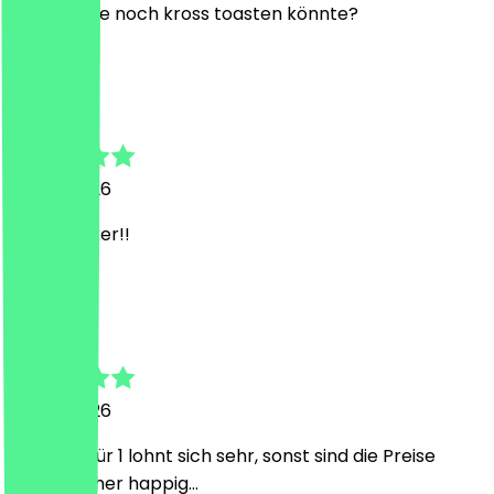
das Brioche noch kross toasten könnte?
N
Nicole
26. Juli 2026
Super lecker!!
C
Christina
25. Juli 2026
Lecker, 2 für 1 lohnt sich sehr, sonst sind die Preise
nämlich eher happig…