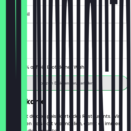
~€ 2 Vorteil
14 Tage
vor Ort
Erhalte 30% auf ein Brot deiner Wahl.
App zum Einlösen herunterladen
Speisekarte
Hier findest du die Speisekarte des Restaurants. Wir
aktualisieren sie so oft wie möglich, damit du immer
weißt, was dich erwartet.