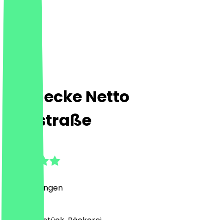
Steinecke Netto
Triftstraße
4.8
(
5
Bewertungen
)