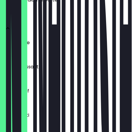
BRÖTCHEN
Ofenfrische
€ 0,54
Buttercroissant
€ 1,80
Laugenzopf
€ 1,20
Dinkelkrusti
€ 1,10