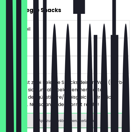
2für1 Belegte Snacks
~€ 4 Vorteil
30 Tage
vor Ort
Du bestellst zwei Belegte Snacks deiner Wahl (hierbei
handelt es sich um alle belegten, herzhaften
Produkte), der günstigere/preisgleiche wird nicht
berechnet. Nur solange der Vorrat reicht!
App zum Einlösen herunterladen