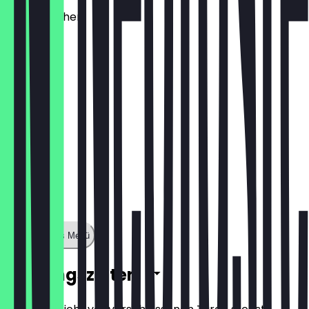
Käsebrötchen
€ 1,60
Zeige ganzes Menü
Öffnungszeiten