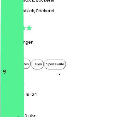
Café, Frühstück, Bäckerei
Café, Frühstück, Bäckerei
4.8
(
5
Bewertungen
)
€
€
€
€
In App öffnen
Teilen
Speisekarte
13127
Berlin
Triftstraße 18-24
06:30 - 19:00 Uhr