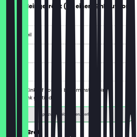
GRATIS Heißgetränk (ab einem Einkauf von
5€)
~€ 4 Vorteil
7 Tage
vor Ort
Ab einem Einkauf von 5€ bekommst du ein
Heißgetränk gratis dazu.
App zum Einlösen herunterladen
30% auf Brot