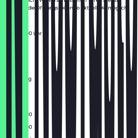
Damit du nicht vor verschlossenen Türen stehst,
halten wir die Öffnungszeiten so aktuell wie möglich.
06:30 - 19:00 Uhr
Montag
Dienstag
Mittwoch
Donnerstag
Freitag
Samstag
Sonntag
06:30 - 19:00
06:30 - 19:00