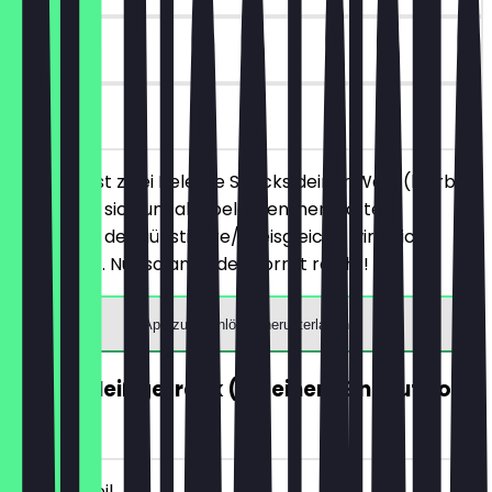
30 Tage
vor Ort
Du bestellst zwei Belegte Snacks deiner Wahl (hierbei
handelt es sich um alle belegten, herzhaften
Produkte), der günstigere/preisgleiche wird nicht
berechnet. Nur solange der Vorrat reicht!
App zum Einlösen herunterladen
GRATIS Heißgetränk (ab einem Einkauf von
5€)
~€ 4 Vorteil