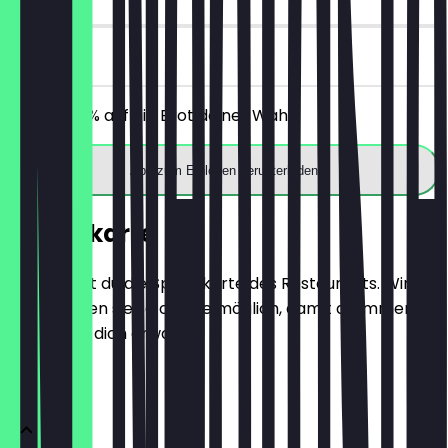
vor Ort
Erhalte 30% auf ein Brot deiner Wahl.
App zum Einlösen herunterladen
Speisekarte
Hier findest du die Speisekarte des Restaurants. Wir
aktualisieren sie so oft wie möglich, damit du immer
weißt, was dich erwartet.
BRÖTCHEN