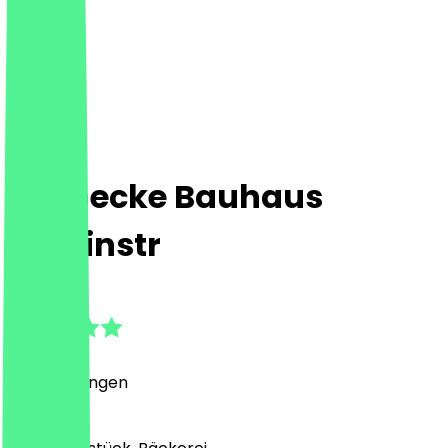
Steinecke Bauhaus
Alboinstr
5.0
(
7
Bewertungen
)