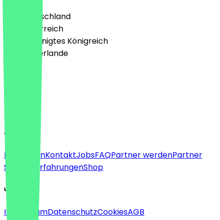
🇩🇪 Deutschland
🇦🇹 Österreich
🇬🇧 Vereinigtes Königreich
🇳🇱 Niederlande
Sprache
Deutsch
English
About
Für Firmen
Kontakt
Jobs
FAQ
Partner werden
Partner
Support
Erfahrungen
Shop
Legal
Impressum
Datenschutz
Cookies
AGB