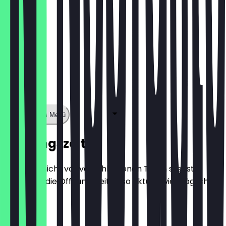
Zeige ganzes Menü
Öffnungszeiten
Damit du nicht vor verschlossenen Türen stehst,
halten wir die Öffnungszeiten so aktuell wie möglich.