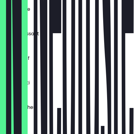
Ofenfrische
€ 0,54
Buttercroissant
€ 1,80
Laugenzopf
€ 1,20
Dinkelkrusti
€ 1,10
Käsebrötchen
€ 1,60