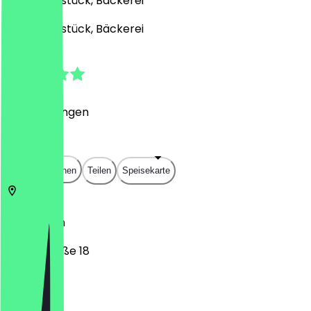
Café, Frühstück, Bäckerei
Café, Frühstück, Bäckerei
5.0
(
7
Bewertungen
)
€
€
€
€
In App öffnen
Teilen
Speisekarte
12103
Berlin
Alboinstraße 18