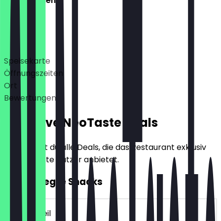
Geschlossen
Deals
Speisekarte
Öffnungszeiten
Ort
Bewertungen
Exklusive NeoTaste Deals
Hier findest du alle Deals, die das Restaurant exklusiv
für NeoTaste Nutzer anbietet.
2für1 Belegte Snacks
~€ 4 Vorteil