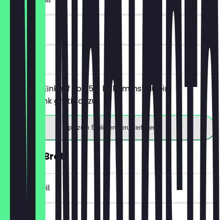
7 Tage
vor Ort
Ab einem Einkauf von 5€ bekommst du ein
Heißgetränk gratis dazu.
App zum Einlösen herunterladen
30% auf Brot
~€ 2 Vorteil
14 Tage