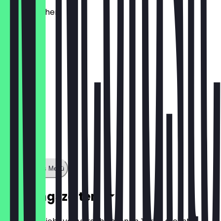
Käsebrötchen
€ 1,60
Zeige ganzes Menü
Öffnungszeiten