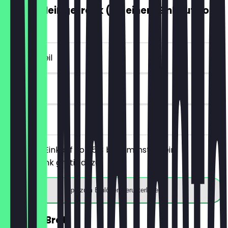
GRATIS Heißgetränk (ab einem Einkauf von
5€)
~€ 4 Vorteil
7 Tage
vor Ort
Ab einem Einkauf von 5€ bekommst du ein
Heißgetränk gratis dazu.
App zum Einlösen herunterladen
30% auf Brot