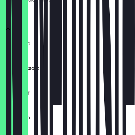
BRÖTCHEN
Ofenfrische
€ 0,54
Buttercroissant
€ 1,80
Laugenzopf
€ 1,20
Dinkelkrusti
€ 1,10