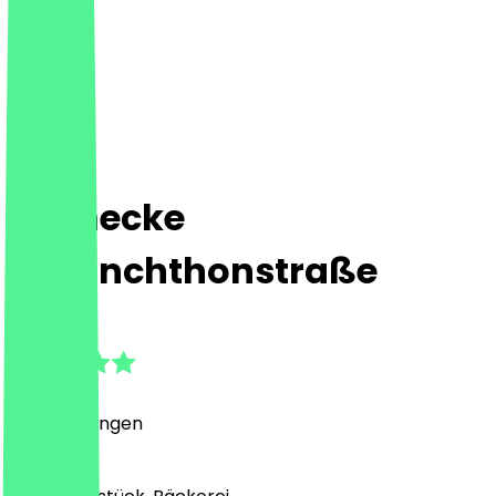
Steinecke
Melanchthonstraße
5.0
(
4
Bewertungen
)