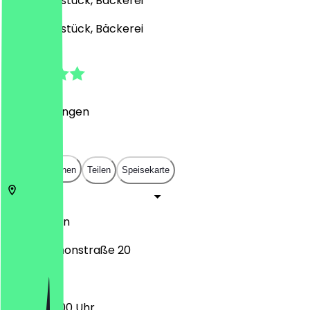
Café, Frühstück, Bäckerei
Café, Frühstück, Bäckerei
5.0
(
4
Bewertungen
)
€
€
€
€
In App öffnen
Teilen
Speisekarte
10557
Berlin
Melanchthonstraße 20
06:30 - 18:00 Uhr