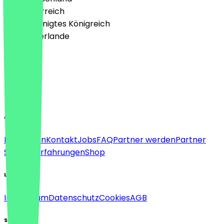
🇦🇹 Österreich
🇬🇧 Vereinigtes Königreich
🇳🇱 Niederlande
Sprache
Deutsch
English
About
Für Firmen
Kontakt
Jobs
FAQ
Partner werden
Partner
Support
Erfahrungen
Shop
Legal
Impressum
Datenschutz
Cookies
AGB
Social