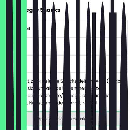
2für1 Belegte Snacks
~€ 4 Vorteil
30 Tage
vor Ort
Du bestellst zwei Belegte Snacks deiner Wahl (hierbei
handelt es sich um alle belegten, herzhaften
Produkte), der günstigere/preisgleiche wird nicht
berechnet. Nur solange der Vorrat reicht!
App zum Einlösen herunterladen