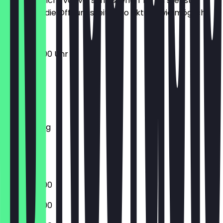
Damit du nicht vor verschlossenen Türen stehst,
halten wir die Öffnungszeiten so aktuell wie möglich.
06:30 - 18:00 Uhr
Montag
Dienstag
Mittwoch
Donnerstag
Freitag
Samstag
Sonntag
06:30 - 18:00
06:30 - 18:00