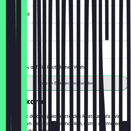
~€ 2 Vorteil
14 Tage
vor Ort
Erhalte 30% auf ein Brot deiner Wahl.
App zum Einlösen herunterladen
Speisekarte
Hier findest du die Speisekarte des Restaurants. Wir
aktualisieren sie so oft wie möglich, damit du immer
weißt, was dich erwartet.