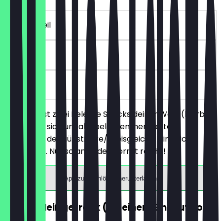
~€ 4 Vorteil
30 Tage
vor Ort
Du bestellst zwei Belegte Snacks deiner Wahl (hierbei
handelt es sich um alle belegten, herzhaften
Produkte), der günstigere/preisgleiche wird nicht
berechnet. Nur solange der Vorrat reicht!
App zum Einlösen herunterladen
GRATIS Heißgetränk (ab einem Einkauf von