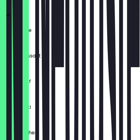
Ofenfrische
€ 0,54
Buttercroissant
€ 1,80
Laugenzopf
€ 1,20
Dinkelkrusti
€ 1,10
Käsebrötchen