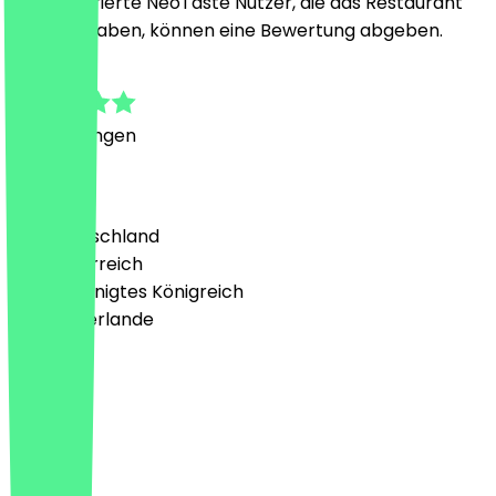
Nur registrierte NeoTaste Nutzer, die das Restaurant
besucht haben, können eine Bewertung abgeben.
5.0
1
Bewertungen
Land
🇩🇪 Deutschland
🇦🇹 Österreich
🇬🇧 Vereinigtes Königreich
🇳🇱 Niederlande
Sprache
Deutsch
English