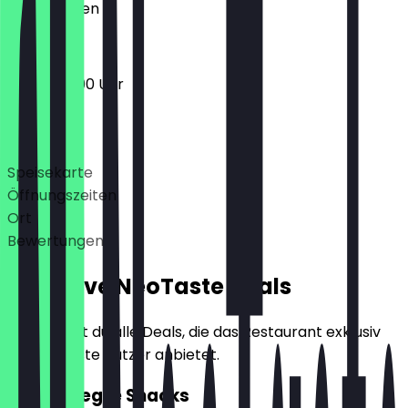
Geschlossen
06:30 - 19:00 Uhr
Deals
Speisekarte
Öffnungszeiten
Ort
Bewertungen
Exklusive NeoTaste Deals
Hier findest du alle Deals, die das Restaurant exklusiv
für NeoTaste Nutzer anbietet.
2für1 Belegte Snacks