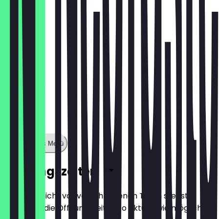
€ 1,60
Zeige ganzes Menü
Öffnungszeiten
Damit du nicht vor verschlossenen Türen stehst,
halten wir die Öffnungszeiten so aktuell wie möglich.