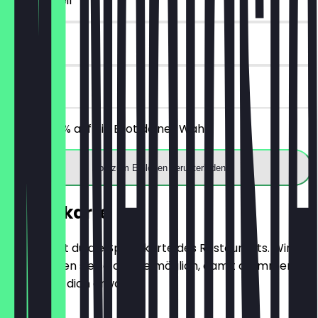
~€ 2 Vorteil
14 Tage
vor Ort
Erhalte 30% auf ein Brot deiner Wahl.
App zum Einlösen herunterladen
Speisekarte
Hier findest du die Speisekarte des Restaurants. Wir
aktualisieren sie so oft wie möglich, damit du immer
weißt, was dich erwartet.
BRÖTCHEN