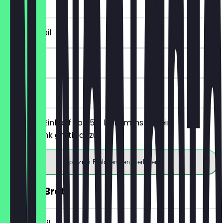
5€)
~€ 4 Vorteil
7 Tage
vor Ort
Ab einem Einkauf von 5€ bekommst du ein
Heißgetränk gratis dazu.
App zum Einlösen herunterladen
30% auf Brot