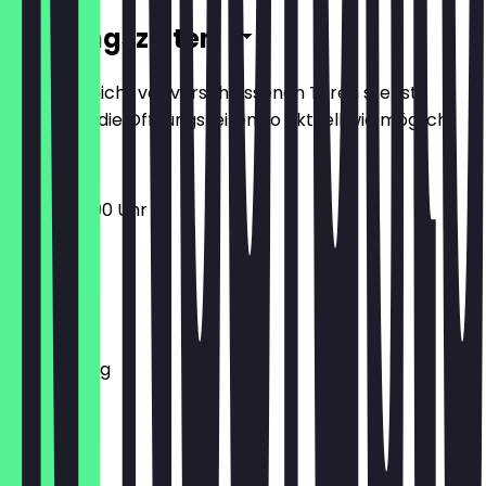
Öffnungszeiten
Damit du nicht vor verschlossenen Türen stehst,
halten wir die Öffnungszeiten so aktuell wie möglich.
09:30 - 17:00 Uhr
Montag
Dienstag
Mittwoch
Donnerstag
Freitag
Samstag
Sonntag