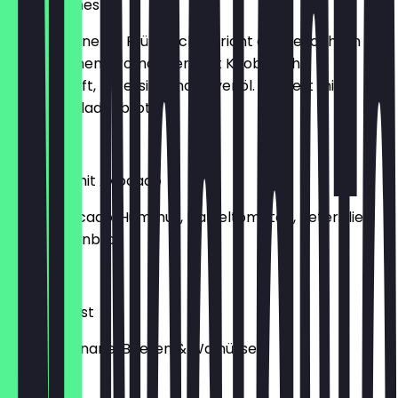
Ful Medames
ein traditionelles Frühstücksgericht aus gekochten
Fava-Bohnen, aromatisiert mit Knoblauch,
Zitronensaft, Petersilie und Olivenöl. Serviert mit
frischem Fladenbrot
€ 7,90
Spiegelei mit Avocado
2 Eier, Avocado, Hummus, Datteltomaten, Petersilie
dazu Fladenbrot
€ 9,90
Frenchtoast
Nutella, Banane, Beeren & Walnüsse
€ 10,50