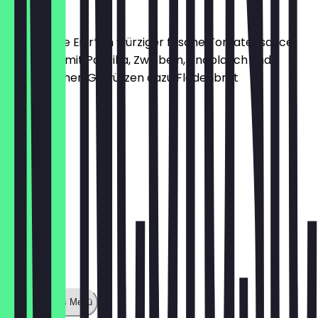
Shakshuka
2 pochierte Eier*, in würziger frische Tomatensauce,
verfeinert mit Paprika, Zwiebeln, Knoblauch und
aromatischen Gewürzen dazu Fladenbrot
€ 11,50
Zeige ganzes Menü