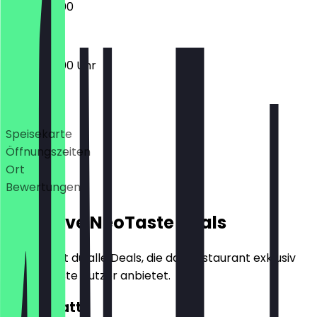
09:30 - 17:00
09:30 - 17:00 Uhr
Deals
Speisekarte
Öffnungszeiten
Ort
Bewertungen
Exklusive NeoTaste Deals
Hier findest du alle Deals, die das Restaurant exklusiv
für NeoTaste Nutzer anbietet.
10€ Rabatt