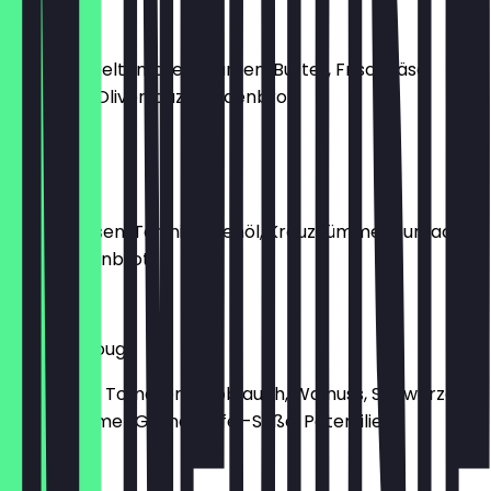
Rührei
3 Eier, Datteltomaten, Gurken, Butter, Frischkäse,
Petersilie, Oliven dazu Fladenbrot
€ 10,50
Hummus
Kichererbsen, Tahini, Olivenöl, Kreuzkümmel, Sumach
dazu Fladenbrot
€ 5,90
Baba Ganoug
Aubergine, Tomaten, Knoblauch, Walnuss, Schwarze
Kreuzkümmel, Granatapfel-Soße, Petersilie
€ 5,90