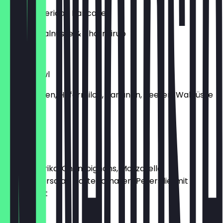
Vegan American Pancakes
Beeren, Walnüsse & Ahornsirup
€ 5,90
Vegan Bowl
Haferflocken, Hafermilch, Bananen, Beeren, Walnüsse
& Kokos
€ 9,50
Omelett
3 Eier, Paprika, Champignons, Mozzarella,
Wildkräutersalat, Datteltomaten, Petersilie, mit
Fladenbrot
€ 11,50