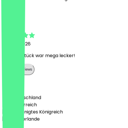
A
Ahmad
28. Juni 2026
Das Frühstück war mega lecker!
Show all reviews
Land
🇩🇪 Deutschland
🇦🇹 Österreich
🇬🇧 Vereinigtes Königreich
🇳🇱 Niederlande