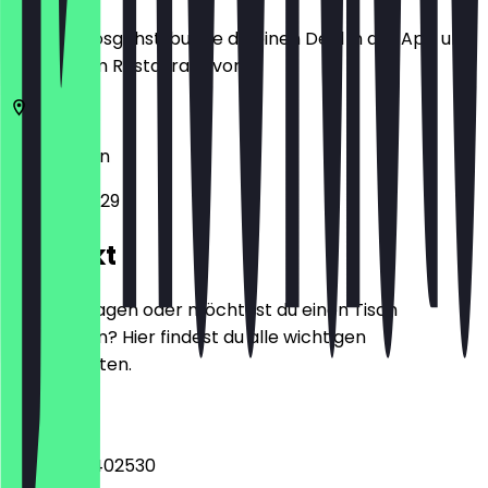
Bevor du losgehst, buche dir einen Deal in der App und
zeige ihn im Restaurant vor.
10247
Berlin
Rigaer Str. 29
Kontakt
Hast du Fragen oder möchtest du einen Tisch
reservieren? Hier findest du alle wichtigen
Kontaktdaten.
Telefon
+4915754402530