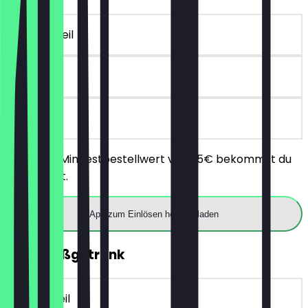
~€ 10 Vorteil
90 Tage
vor Ort
Ab einem Mindestbestellwert von 25€ bekommst du
10€ Rabatt.
App zum Einlösen herunterladen
2für1 Heißgetränk
~€ 5 Vorteil