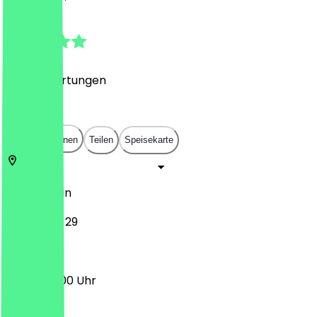
4.9
(
445
Bewertungen
)
€
€
€
€
In App öffnen
Teilen
Speisekarte
10247
Berlin
Rigaer Str. 29
09:30 - 17:00 Uhr