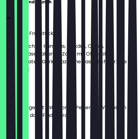
Frühstück und Brunch
Damaskus Frühstück
Hausgemachter Hummus, Makdus, Oliven,
Shanklishkäse, Labaneh, Zatar mit Olivenöl,
Datteltomaten, Gurke dazu eine Tasse Schwarztee &
Fladenbrot
€ 14,90
Makdous
Aubergine gefüllt mit Paprika, Peperoni, Walnüssen und
Knoblauch dazu Fladenbrot
€ 5,50