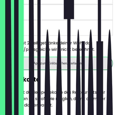
90 Tage
vor Ort
Du bestellst 2 Heißgetränke deiner Wahl, das
günstigere/preisgleiche wird nicht berechnet.
App zum Einlösen herunterladen
Speisekarte
Hier findest du die Speisekarte des Restaurants. Wir
aktualisieren sie so oft wie möglich, damit du immer
weißt, was dich erwartet.