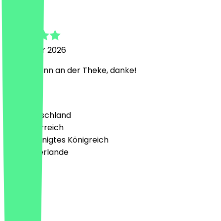
Svenja
21. Februar 2026
Netter Mann an der Theke, danke!
Land
🇩🇪 Deutschland
🇦🇹 Österreich
🇬🇧 Vereinigtes Königreich
🇳🇱 Niederlande
Sprache
Deutsch
English