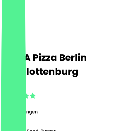
Call A Pizza Berlin
Charlottenburg
5.0
(
4
Bewertungen
)