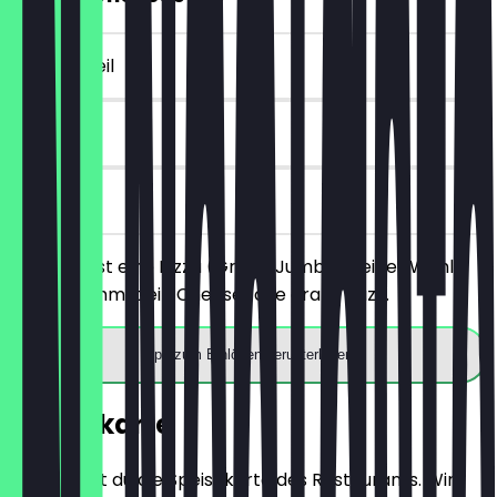
~€ 4 Vorteil
7 Tage
vor Ort
Du bestellst eine Pizza (Größe Jumbo) deiner Wahl
und bekommst ein Cheesecake gratis dazu.
App zum Einlösen herunterladen
Speisekarte
Hier findest du die Speisekarte des Restaurants. Wir