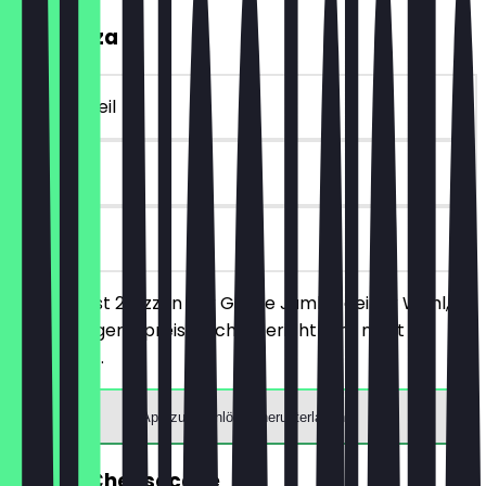
2für1 Pizza
~€ 18 Vorteil
30 Tage
vor Ort
Du bestellst 2 Pizzen der Größe Jumbo deiner Wahl,
das günstigere/preisgleiche Gericht wird nicht
berechnet.
App zum Einlösen herunterladen
GRATIS Cheesecake