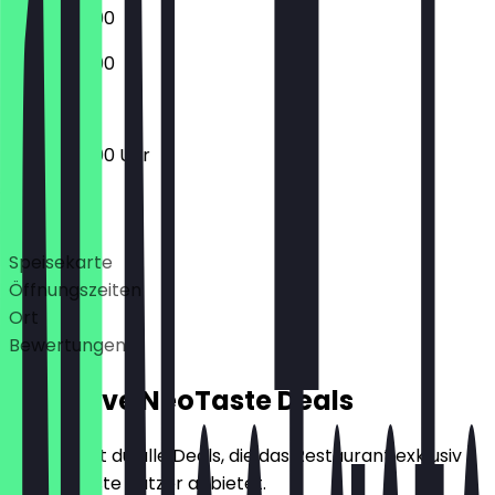
10:00 - 23:00
10:00 - 23:00
10:00 - 23:00 Uhr
Deals
Speisekarte
Öffnungszeiten
Ort
Bewertungen
Exklusive NeoTaste Deals
Hier findest du alle Deals, die das Restaurant exklusiv
für NeoTaste Nutzer anbietet.