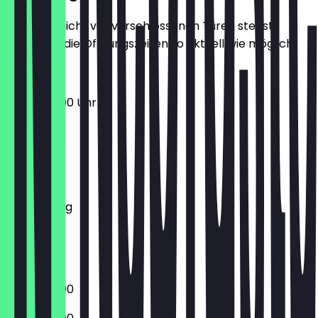
Damit du nicht vor verschlossenen Türen stehst,
halten wir die Öffnungszeiten so aktuell wie möglich.
10:00 - 23:00 Uhr
Montag
Dienstag
Mittwoch
Donnerstag
Freitag
Samstag
Sonntag
10:00 - 23:00