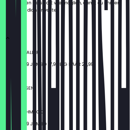
aktualisieren sie so oft wie möglich, damit du immer
weißt, was dich erwartet.
MENU
GENUSSKNALLER
SINGLE 13,99 JUMBO 17,99 BIG BÄÄR 27,99
€ 27,99
LECKERBISSEN
€ 6,99
VOLLGESCHMACK
SINGLE 12,99 JUMBO 17,99