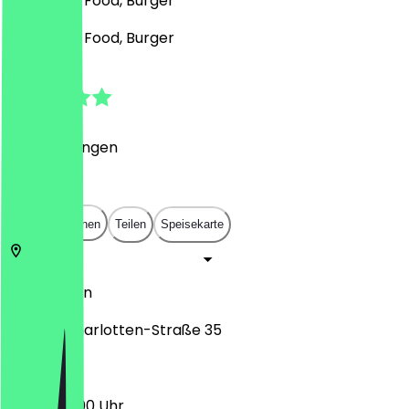
Pizza, Fast Food, Burger
Pizza, Fast Food, Burger
5.0
(
4
Bewertungen
)
€
€
€
€
In App öffnen
Teilen
Speisekarte
14059
Berlin
Sophie-Charlotten-Straße 35
10:00 - 23:00 Uhr