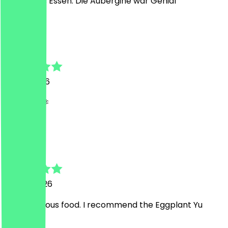
Sehr gutes Essen. Die Aubergine war Genial
M
Martin
31. Mai 2026
Amazing 🫶
A
Anastasiia
5. April 2026
Very delicious food. I recommend the Eggplant Yu
Xiang 😋