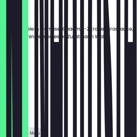
€ 16,50
Spiegelei
mit saisonalem Gemüse, Chaomin-Zitronengrassauce,
Salat, Jasminreis und einer Zutat nach Wahl
€ 12,50
Zeige ganzes Menü