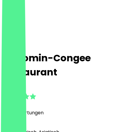
Chaomin-Congee
Restaurant
4.8
(
558
Bewertungen
)