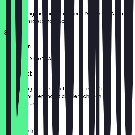
Bevor du losgehst, buche dir einen Deal in der App und
zeige ihn im Restaurant vor.
10405
Berlin
Prenzlauer Allee 27A
Kontakt
Hast du Fragen oder möchtest du einen Tisch
reservieren? Hier findest du alle wichtigen
Kontaktdaten.
Telefon
03031480099