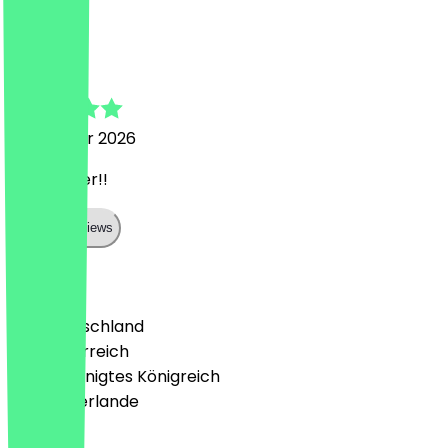
M
Martha
14. Februar 2026
Sehr lecker!!
Show all reviews
Land
🇩🇪 Deutschland
🇦🇹 Österreich
🇬🇧 Vereinigtes Königreich
🇳🇱 Niederlande
Sprache