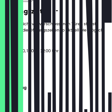
Öffnungszeiten
Damit du nicht vor verschlossenen Türen stehst,
halten wir die Öffnungszeiten so aktuell wie möglich.
12:00 - 15:00, 17:00 - 22:00 Uhr
Montag
Dienstag
Mittwoch
Donnerstag
Freitag
Samstag
Sonntag