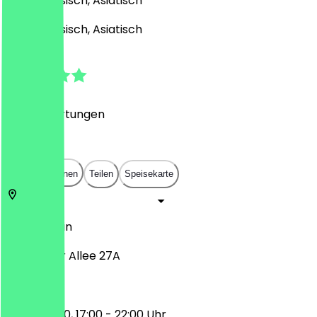
Vietnamesisch, Asiatisch
Vietnamesisch, Asiatisch
4.8
(
558
Bewertungen
)
€
€
€
€
In App öffnen
Teilen
Speisekarte
10405
Berlin
Prenzlauer Allee 27A
12:00 - 15:00, 17:00 - 22:00 Uhr