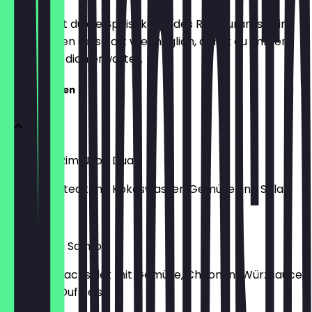
Hier findest du die Speisekarte des Restaurants. Wir
aktualisieren sie so oft wie möglich, damit du immer
weißt, was dich erwartet.
Spezialitäten
Com Thit Rim Nuoc Dua
Kotelett-Steak mit Kokoswasser, Gemüse und Salat
€ 13,90
Grilled Pan Salmon
gegrilltes Lachsfilet mit Gemüse, Chaomin-Würzsauce,
Salat und Duftreis