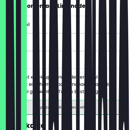
GRATIS homemade Limonade
~€ 5 Vorteil
6 Tage
vor Ort
Du bestellst ein Hauptgericht deiner Wahl und
bekommst eine homemade Limonade gratis dazu.
Dieser Deal gilt nicht für To-Go Bestellungen.
App zum Einlösen herunterladen
Speisekarte