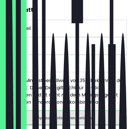
10€ Rabatt
~€ 10 Vorteil
90 Tage
vor Ort
Ab einem Mindestbestellwert von 35€ bekommst du
10€ Rabatt. Dieser Deal gilt nicht für To-Go
Bestellungen und ist nicht mit dem Mittagsangebot
und anderen Sonderaktionen kombinierbar.
App zum Einlösen herunterladen