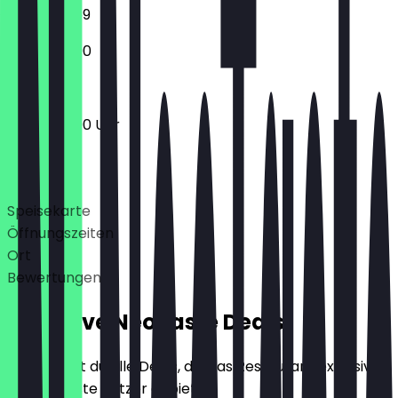
10:30 - 23:59
10:30 - 23:00
10:30 - 23:00 Uhr
Deals
Speisekarte
Öffnungszeiten
Ort
Bewertungen
Exklusive NeoTaste Deals
Hier findest du alle Deals, die das Restaurant exklusiv
für NeoTaste Nutzer anbietet.