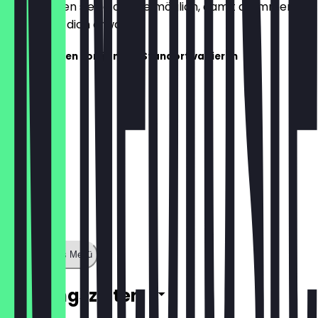
aktualisieren sie so oft wie möglich, damit du immer
weißt, was dich erwartet.
Preise können von je nach Standort variieren
Zeige ganzes Menü
Öffnungszeiten