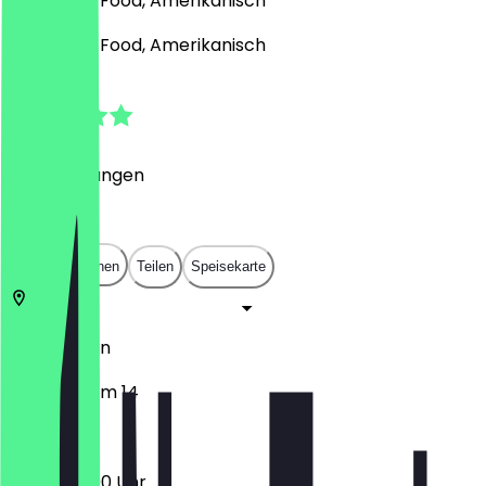
Pizza, Fast Food, Amerikanisch
Pizza, Fast Food, Amerikanisch
4.8
(
18
Bewertungen
)
€
€
€
€
In App öffnen
Teilen
Speisekarte
14057
Berlin
Kaiserdamm 14
10:30 - 23:00 Uhr