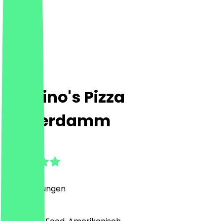
Domino's Pizza
Kaiserdamm
4.8
(
18
Bewertungen
)