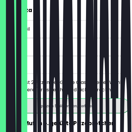
2für1 Pizza
~€ 9 Vorteil
30 Tage
vor Ort
Du bestellst 2 Pizzen der Größe Classic deiner Wahl,
die günstigere/preisgleiche wird nicht berechnet.
App zum Einlösen herunterladen
GRATIS Muffin o. gefüllte Pizzabrötchen