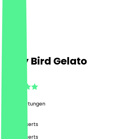
Early Bird Gelato
4.9
(
338
Bewertungen
)
Café, Desserts
Café, Desserts