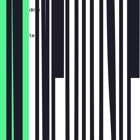
Chai latte/dirty
€ 4,60
Matcha latte
€ 7,90
Tea
€ 3,50