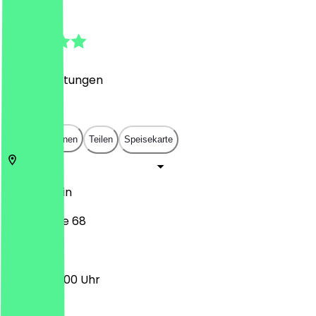
4.9
(
338
Bewertungen
)
€
€
€
€
In App öffnen
Teilen
Speisekarte
10405
Berlin
Winsstraße 68
08:00 - 20:00 Uhr