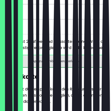
90 Tage
vor Ort
Du bestellst 2 Kaffees und 2 Eissorten deiner Wahl, das
jeweils günstigere/preisgleiche wird nicht berechnet.
App zum Einlösen herunterladen
Speisekarte
Hier findest du die Speisekarte des Restaurants. Wir
aktualisieren sie so oft wie möglich, damit du immer
weißt, was dich erwartet.