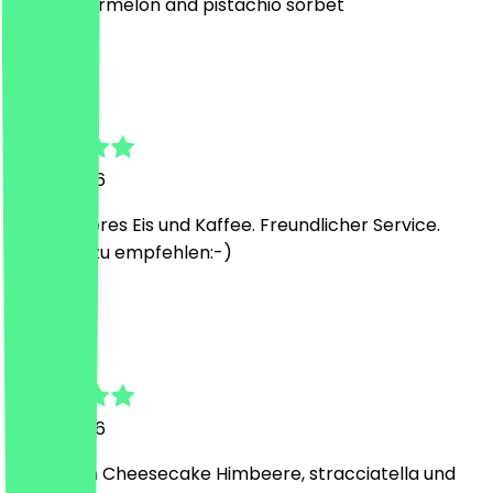
their watermelon and pistachio sorbet
O
Oliver
12. Juli 2026
Sehr leckeres Eis und Kaffee. Freundlicher Service.
Eindeutig zu empfehlen:-)
j
johanna
12. Juli 2026
wir hatten Cheesecake Himbeere, stracciatella und