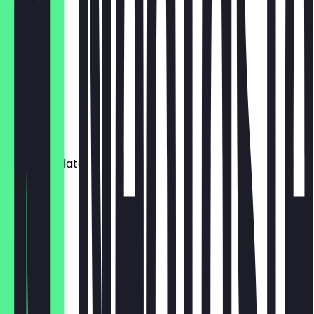
€ 4,00
Affogato
€ 4,30
Extra shot
€ 1,20
Hot chocolate
€ 3,80
Brownie
€ 3,60
Macchiato
€ 0,20