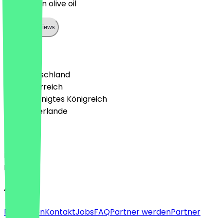
extra virgin olive oil
Show all reviews
Land
🇩🇪 Deutschland
🇦🇹 Österreich
🇬🇧 Vereinigtes Königreich
🇳🇱 Niederlande
Sprache
Deutsch
English
About
Für Firmen
Kontakt
Jobs
FAQ
Partner werden
Partner