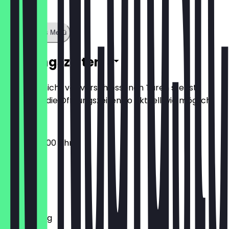
Zeige ganzes Menü
Öffnungszeiten
Damit du nicht vor verschlossenen Türen stehst,
halten wir die Öffnungszeiten so aktuell wie möglich.
08:00 - 20:00 Uhr
Montag
Dienstag
Mittwoch
Donnerstag