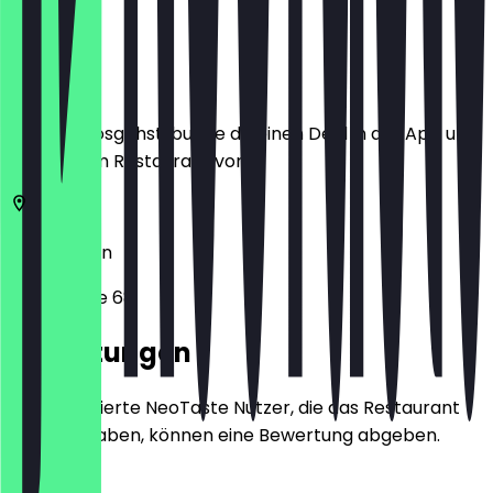
Ort
Bevor du losgehst, buche dir einen Deal in der App und
zeige ihn im Restaurant vor.
10405
Berlin
Winsstraße 68
Bewertungen
Nur registrierte NeoTaste Nutzer, die das Restaurant
besucht haben, können eine Bewertung abgeben.
4.9