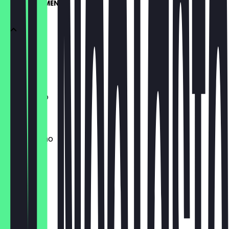
CAFETERIA MENU
Espresso
€ 3,30
Americano
€ 3,60
Cappuccino
€ 5,00
Caffelatte
€ 5,00
Flat white