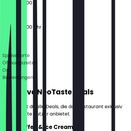
08:00 - 20:00
08:00 - 20:00 Uhr
Deals
Speisekarte
Öffnungszeiten
Ort
Bewertungen
Exklusive NeoTaste Deals
Hier findest du alle Deals, die das Restaurant exklusiv
für NeoTaste Nutzer anbietet.
2für1 Coffee & Ice Cream