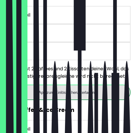
~€ 6 Vorteil
90 Tage
vor Ort
Du bestellst 2 Kaffees und 2 Eissorten deiner Wahl, das
jeweils günstigere/preisgleiche wird nicht berechnet.
App zum Einlösen herunterladen
2für1 Coffee & Ice Cream
~€ 6 Vorteil