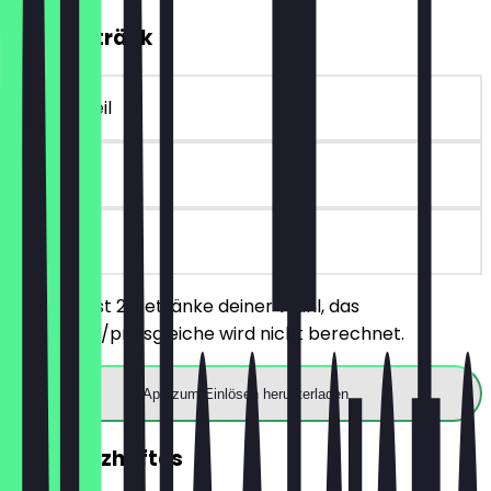
2für1 Getränk
~€ 6 Vorteil
14 Tage
vor Ort
Du bestellst 2 Getränke deiner Wahl, das
günstigere/preisgleiche wird nicht berechnet.
App zum Einlösen herunterladen
2für1 Herzhaftes