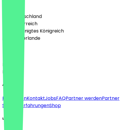
Land
🇩🇪 Deutschland
🇦🇹 Österreich
🇬🇧 Vereinigtes Königreich
🇳🇱 Niederlande
Sprache
Deutsch
English
About
Für Firmen
Kontakt
Jobs
FAQ
Partner werden
Partner
Support
Erfahrungen
Shop
Legal