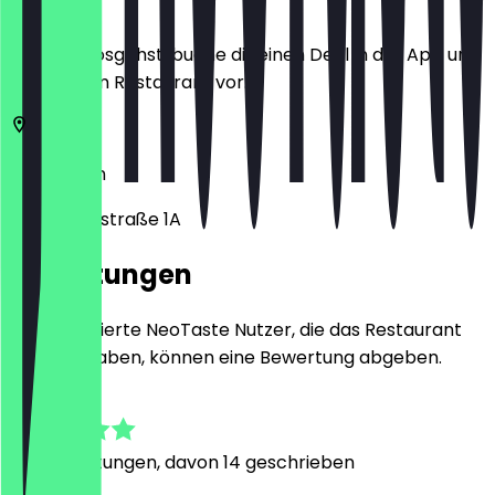
Bevor du losgehst, buche dir einen Deal in der App und
zeige ihn im Restaurant vor.
10178
Berlin
Panoramastraße 1A
Bewertungen
Nur registrierte NeoTaste Nutzer, die das Restaurant
besucht haben, können eine Bewertung abgeben.
4.8
130
Bewertungen, davon 14 geschrieben
F