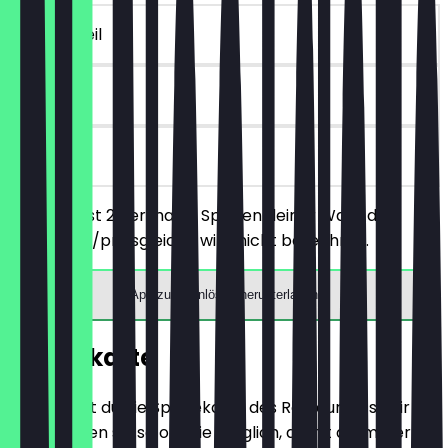
~€ 7 Vorteil
14 Tage
vor Ort
Du bestellst 2 herzhafte Speisen deiner Wahl, das
günstigere/preisgleiche wird nicht berechnet.
App zum Einlösen herunterladen
Speisekarte
Hier findest du die Speisekarte des Restaurants. Wir
aktualisieren sie so oft wie möglich, damit du immer