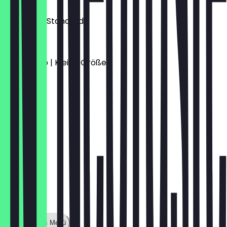
€ 3,00
Espresso | Standard
€ 3,50
Americano | Kleine Größe
€ 3,90
Zeige ganzes Menü