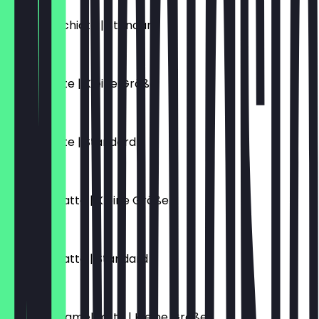
Latte Macchiato | Standard
€ 5,10
Vanille Latte | Kleine Größe
€ 5,70
Vanille Latte | Standard
€ 6,10
Caramel Latte | Kleine Größe
€ 5,70
Caramel Latte | Standard
€ 6,10
Salted Caramel Latte | Kleine Größe