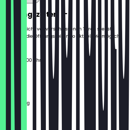
Öffnungszeiten
Damit du nicht vor verschlossenen Türen stehst,
halten wir die Öffnungszeiten so aktuell wie möglich.
08:00 - 20:00 Uhr
Montag
Dienstag
Mittwoch
Donnerstag
Freitag
Samstag
Sonntag