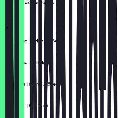
weißt, was dich erwartet.
KAFFEE
Cappuccino | Kleine Größe
€ 4,70
Cappuccino | Standard
€ 5,10
Caffè Latte | Kleine Größe
€ 4,70
Caffè Latte | Standard
€ 5,10