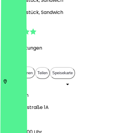
Café, Frühstück, Sandwich
Café, Frühstück, Sandwich
4.8
(
130
Bewertungen
)
€
€
€
€
In App öffnen
Teilen
Speisekarte
10178
Berlin
Panoramastraße 1A
08:00 - 20:00 Uhr