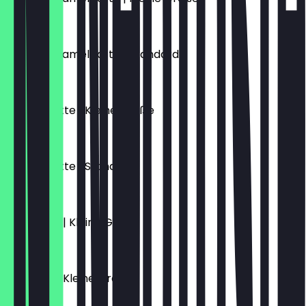
€ 5,70
Salted Caramel Latte | Standard
€ 6,10
Schoko Latte | Kleine Größe
€ 5,70
Schoko Latte | Standard
€ 6,10
Flat White | Kleine Größe
€ 4,70
Espresso | Kleine Größe