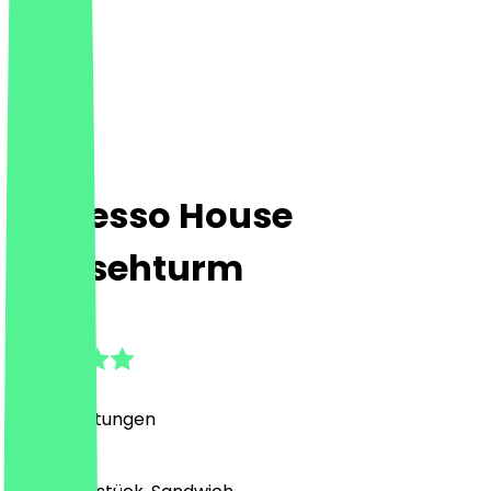
Espresso House
Fernsehturm
4.8
(
130
Bewertungen
)