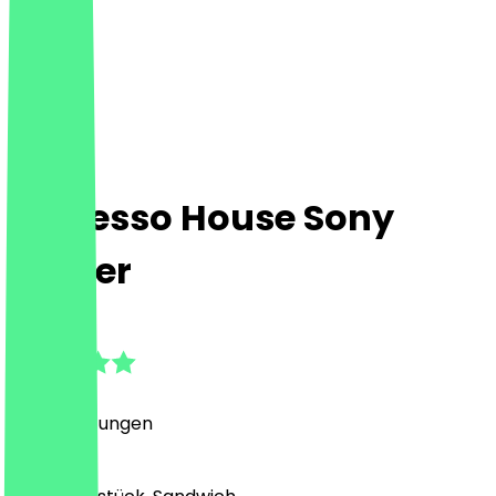
Espresso House Sony
Center
4.9
(
94
Bewertungen
)