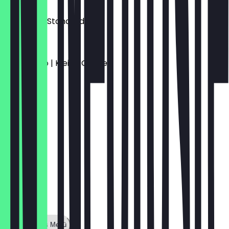
€ 3,00
Espresso | Standard
€ 3,50
Americano | Kleine Größe
€ 3,90
Zeige ganzes Menü