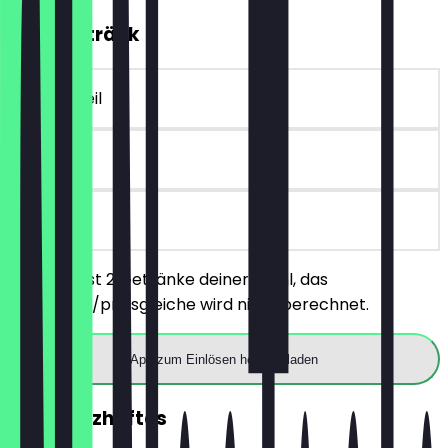
2für1 Getränk
~€ 6 Vorteil
14 Tage
vor Ort
Du bestellst 2 Getränke deiner Wahl, das
günstigere/preisgleiche wird nicht berechnet.
App zum Einlösen herunterladen
2für1 Herzhaftes