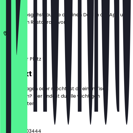
Bevor du losgehst, buche dir einen Deal in der App und
zeige ihn im Restaurant vor.
10117
Berlin
Potsdamer Platz 5
Kontakt
Hast du Fragen oder möchtest du einen Tisch
reservieren? Hier findest du alle wichtigen
Kontaktdaten.
Telefon
+493056003444