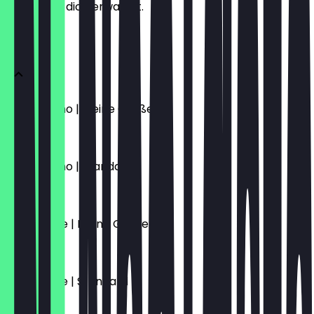
weißt, was dich erwartet.
KAFFEE
Cappuccino | Kleine Größe
€ 4,70
Cappuccino | Standard
€ 5,10
Caffè Latte | Kleine Größe
€ 4,70
Caffè Latte | Standard
€ 5,10