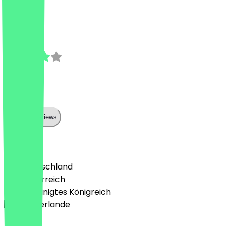
J
J
1. Juli 2026
war ok
Show all reviews
Land
🇩🇪 Deutschland
🇦🇹 Österreich
🇬🇧 Vereinigtes Königreich
🇳🇱 Niederlande