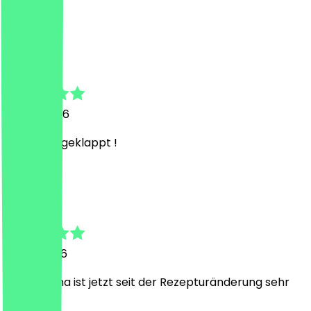
Good
P
Pascal
23. Juli 2026
Super gut geklappt !
L
Lena
15. Juli 2026
Der Matcha ist jetzt seit der Rezepturänderung sehr
lecker.