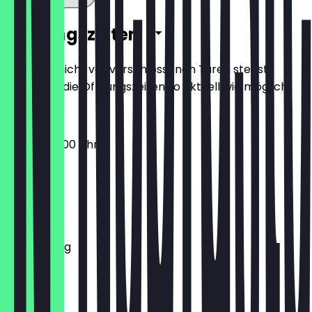
Öffnungszeiten
Damit du nicht vor verschlossenen Türen stehst,
halten wir die Öffnungszeiten so aktuell wie möglich.
07:30 - 20:00 Uhr
Montag
Dienstag
Mittwoch
Donnerstag
Freitag
Samstag
Sonntag