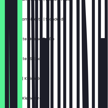
€ 5,70
Salted Caramel Latte | Standard
€ 6,10
Schoko Latte | Kleine Größe
€ 5,70
Schoko Latte | Standard
€ 6,10
Flat White | Kleine Größe
€ 4,70
Espresso | Kleine Größe