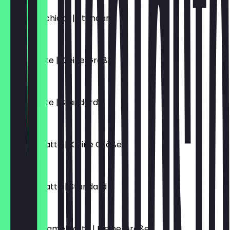
Latte Macchiato | Standard
€ 5,10
Vanille Latte | Kleine Größe
€ 5,70
Vanille Latte | Standard
€ 6,10
Caramel Latte | Kleine Größe
€ 5,70
Caramel Latte | Standard
€ 6,10
Salted Caramel Latte | Kleine Größe