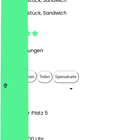
Café, Frühstück, Sandwich
Café, Frühstück, Sandwich
4.9
(
94
Bewertungen
)
€
€
€
€
In App öffnen
Teilen
Speisekarte
10117
Berlin
Potsdamer Platz 5
07:30 - 20:00 Uhr