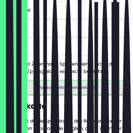
~€ 7 Vorteil
14 Tage
vor Ort
Du bestellst 2 herzhafte Speisen deiner Wahl, das
günstigere/preisgleiche wird nicht berechnet.
App zum Einlösen herunterladen
Speisekarte
Hier findest du die Speisekarte des Restaurants. Wir
aktualisieren sie so oft wie möglich, damit du immer