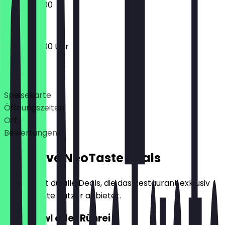
09:00 - 18:00
08:30 - 18:00 Uhr
Deals
Speisekarte
Öffnungszeiten
Ort
Bewertungen
Exklusive NeoTaste Deals
Hier findest du alle Deals, die das Restaurant exklusiv
für NeoTaste Nutzer anbietet.
2für1 Bowl oder Rührei