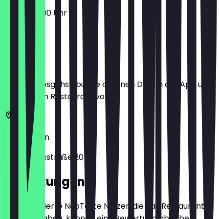
08:30 - 18:00 Uhr
Ort
Bevor du losgehst, buche dir einen Deal in der App und
zeige ihn im Restaurant vor.
10245
Berlin
Kopernikusstraße 20
Bewertungen
Nur registrierte NeoTaste Nutzer, die das Restaurant
besucht haben, können eine Bewertung abgeben.