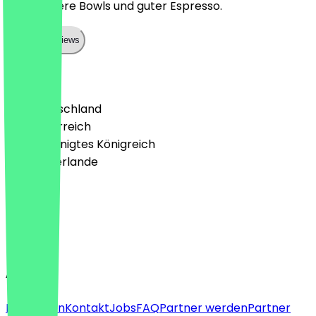
Sehr leckere Bowls und guter Espresso.
Show all reviews
Land
🇩🇪 Deutschland
🇦🇹 Österreich
🇬🇧 Vereinigtes Königreich
🇳🇱 Niederlande
Sprache
Deutsch
English
About
Für Firmen
Kontakt
Jobs
FAQ
Partner werden
Partner