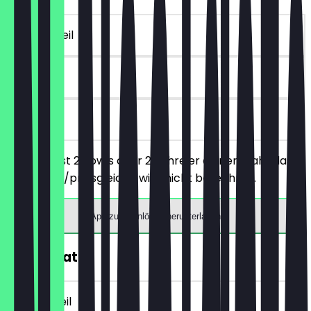
~€ 13 Vorteil
60 Tage
vor Ort
Du bestellst 2 Bowls oder 2 Rühreier deiner Wahl, das
günstigere/preisgleiche wird nicht berechnet.
App zum Einlösen herunterladen
30% Rabatt
~€ 4 Vorteil