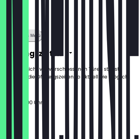
Zeige ganzes Menü
Öffnungszeiten
Damit du nicht vor verschlossenen Türen stehst,
halten wir die Öffnungszeiten so aktuell wie möglich.
08:30 - 18:00 Uhr
Montag
Dienstag