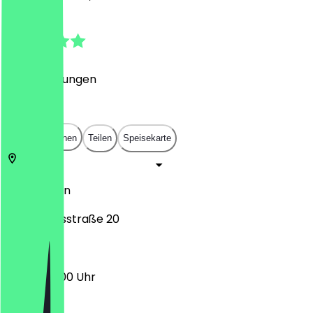
4.8
(
101
Bewertungen
)
€
€
€
€
In App öffnen
Teilen
Speisekarte
10245
Berlin
Kopernikusstraße 20
08:30 - 18:00 Uhr