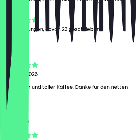
4.8
101
Bewertungen, davon 23 geschrieben
S
Samuel
5. August 2026
Sehr lecker und toller Kaffee. Danke für den netten
Plausch!
L
Lea-Sophie