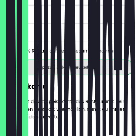
60 Tage
vor Ort
Erhalte 30% Rabatt auf deine gesamte Rechnung!
App zum Einlösen herunterladen
Speisekarte
Hier findest du die Speisekarte des Restaurants. Wir
aktualisieren sie so oft wie möglich, damit du immer
weißt, was dich erwartet.
Salate