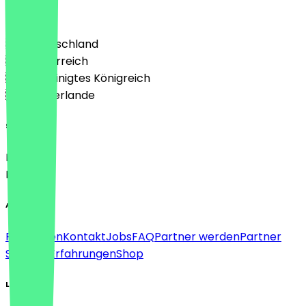
Land
🇩🇪 Deutschland
🇦🇹 Österreich
🇬🇧 Vereinigtes Königreich
🇳🇱 Niederlande
Sprache
Deutsch
English
About
Für Firmen
Kontakt
Jobs
FAQ
Partner werden
Partner
Support
Erfahrungen
Shop
Legal