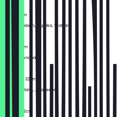
€ 10,90
Gyros 32cm
Gyros, Zwiebeln, Paprika, Tzatziki
€ 12,90
Hawaii 32cm
Schinken, Ananas
€ 12,90
Hot Salami 32cm
Scharfe Salami, Jalapeños
€ 12,90
Hotpizza 32cm