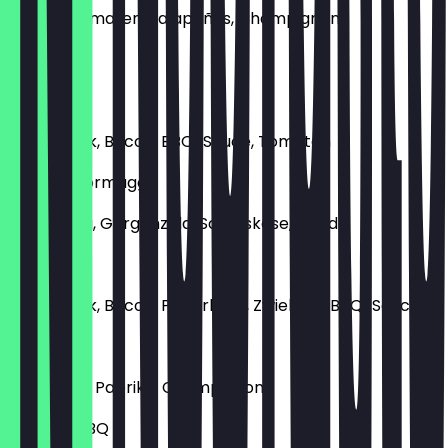
Frische Tomaten, Jalapeños, Champignons
€ 12,90
BBQ Beef
Rinderhack, Bacon, BBQ-Sauce, Tomaten
Quattro Formaggi
Mozzarella, Gorgonzola, Schafskäse, Gouda
Ranger
Rinderhack, Bacon, Pfifferlinge, Zwiebeln, BBQ-Sauce
Chicken
Hühnchen, Paprika, Champignons
Chicken BBQ