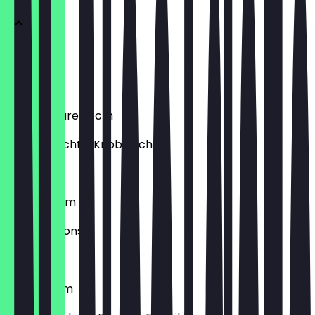
Salami
Salami
Frutti di Mare 26cm
Meeresfrüchte, Knoblauch
€ 9,90
Funghi 26cm
Champignons
€ 7,90
Gyros 26cm