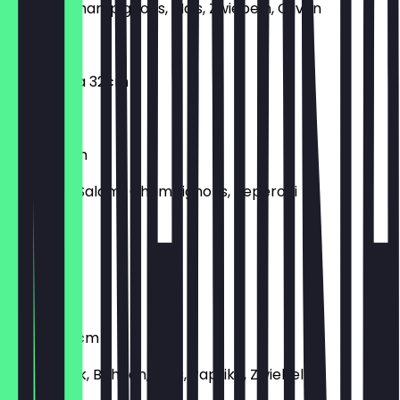
Paprika, Champignons, Mais, Zwiebeln, Oliven
€ 8,90
Margherita 32cm
€ 8,90
Mista 32cm
Schinken, Salami, Champignons, Peperoni
€ 12,90
Prosciutto
Schinken
Tortilla 32cm
Rinderhack, Bohnen, Mais, Paprika, Zwiebeln