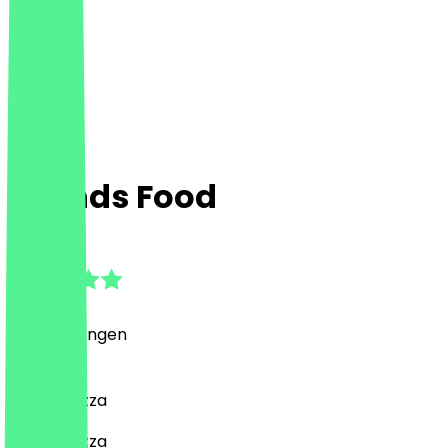
Friends Food
5.0
(
3
Bewertungen
)
Burger, Pizza
Burger, Pizza