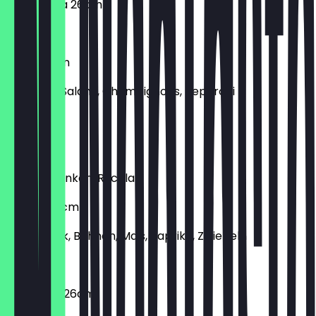
Margherita 26cm
€ 6,90
Mista 26cm
Schinken, Salami, Champignons, Peperoni
€ 8,90
Parma
Parmaschinken, Rucola
Tortilla 26cm
Rinderhack, Bohnen, Mais, Paprika, Zwiebeln
€ 10,90
Vegetaria 26cm