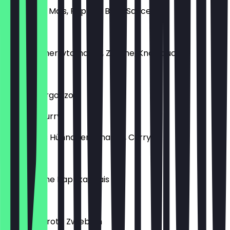
Hühnchen, Mais, Paprika, BBQ-Sauce
Scampi
Scampi, Cherrytomaten, Zitrone, Knoblauch
Spinaci
Spinat, Gorgonzola
Chicken Curry
Gewürztes Hühnchen, Ananas, Curry
Sucuk
Sucuk, grüne Paprika, Mais
Tonno
Thunfisch, rote Zwiebeln