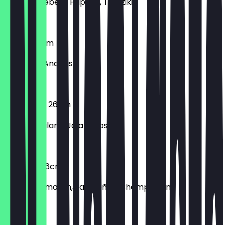
Gyros, Zwiebeln, Paprika, Tzatziki
€ 8,90
Hawaii 26cm
Schinken, Ananas
€ 8,90
Hot Salami 26cm
Scharfe Salami, Jalapeños
€ 8,90
Hotpizza 26cm
Frische Tomaten, Jalapeños, Champignons
€ 8,90