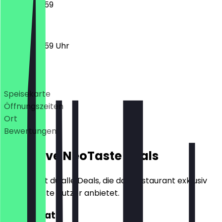
00:00 - 23:59
00:00 - 23:59 Uhr
Deals
Speisekarte
Öffnungszeiten
Ort
Bewertungen
Exklusive NeoTaste Deals
Hier findest du alle Deals, die das Restaurant exklusiv
für NeoTaste Nutzer anbietet.
30% Rabatt