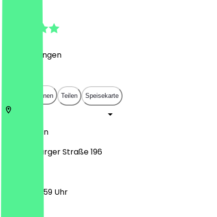
5.0
(
3
Bewertungen
)
€
€
€
€
In App öffnen
Teilen
Speisekarte
13437
Berlin
Oranienburger Straße 196
00:00 - 23:59 Uhr