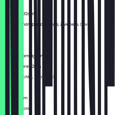
€ 13,90
Vegetaria 32cm
Paprika, Champignons, Mais, Zwiebeln, Oliven
€ 12,90
Bacon
Bacon, Champignons, Ei
Frutti di Mare 32cm
Meeresfrüchte, Knoblauch
€ 12,90
Funghi 32cm
Champignons