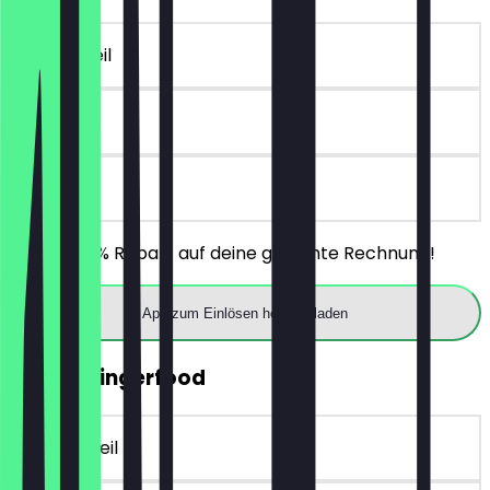
~€ 5 Vorteil
30 Tage
vor Ort
Erhalte 30% Rabatt auf deine gesamte Rechnung!
App zum Einlösen herunterladen
GRATIS Fingerfood
~€ 14 Vorteil