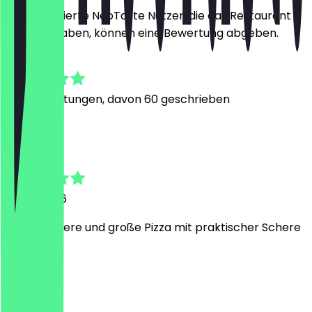
Nur registrierte NeoTaste Nutzer, die das Restaurant
besucht haben, können eine Bewertung abgeben.
4.7
267
Bewertungen, davon 60 geschrieben
F
Florian
31. Juli 2026
Super leckere und große Pizza mit praktischer Schere
zum teilen
T
Thomas