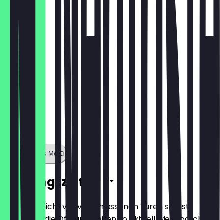
€ 8,00
Zeige ganzes Menü
Öffnungszeiten
Damit du nicht vor verschlossenen Türen stehst,
halten wir die Öffnungszeiten so aktuell wie möglich.