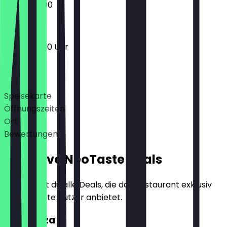
17:00 - 22:00
12:00 - 22:00 Uhr
Deals
Speisekarte
Öffnungszeiten
Ort
Bewertungen
Exklusive NeoTaste Deals
Hier findest du alle Deals, die das Restaurant exklusiv
für NeoTaste Nutzer anbietet.
2für1 Pizza