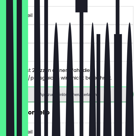
~€ 16 Vorteil
7 Tage
vor Ort
Du bestellst 2 Pizzen deiner Wahl, die
günstigere/preisgleiche wird nicht berechnet.
App zum Einlösen herunterladen
2für1 Limoncello
~€ 10 Vorteil