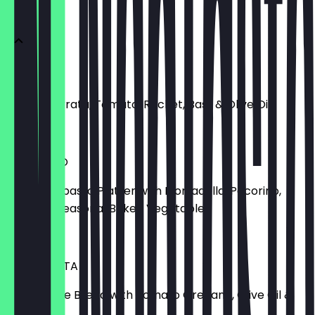
ANTIPASTI
BURRATA
Buffalo Burrata, Tomato, Rocket, Basil & Olive Oil
€ 12,00
ANTIPASTO
Mixed Antipasto Platter with Mortadella, Pecorino,
Salami & Seasonal Baked Vegetables
€ 12,00
BRUSCHETTA
Homemade Bread with Tomato Oregano, Olive Oil &
Balsamico