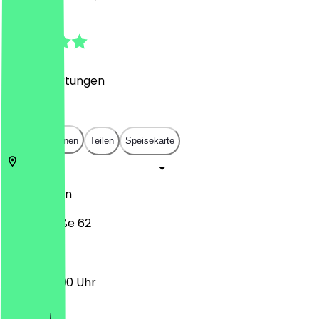
4.7
(
267
Bewertungen
)
€
€
€
€
In App öffnen
Teilen
Speisekarte
10557
Berlin
Heidestraße 62
12:00 - 22:00 Uhr