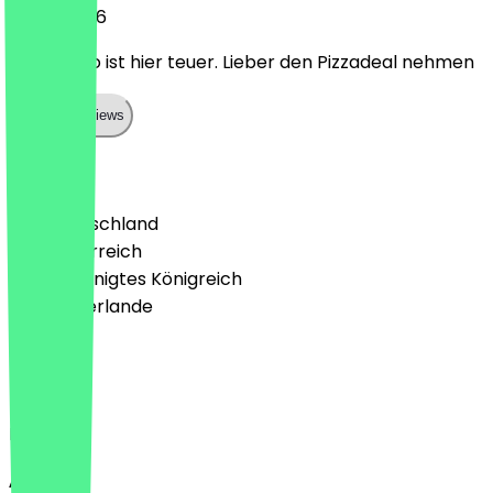
10. Juli 2026
Limoncello ist hier teuer. Lieber den Pizzadeal nehmen
Show all reviews
Land
🇩🇪 Deutschland
🇦🇹 Österreich
🇬🇧 Vereinigtes Königreich
🇳🇱 Niederlande
Sprache
Deutsch
English
About