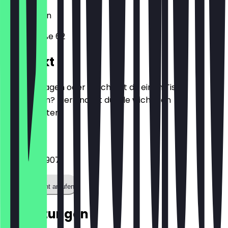
10557
Berlin
Heidestraße 62
Kontakt
Hast du Fragen oder möchtest du einen Tisch
reservieren? Hier findest du alle wichtigen
Kontaktdaten.
Telefon
01523 2180907
Restaurant anrufen
Bewertungen