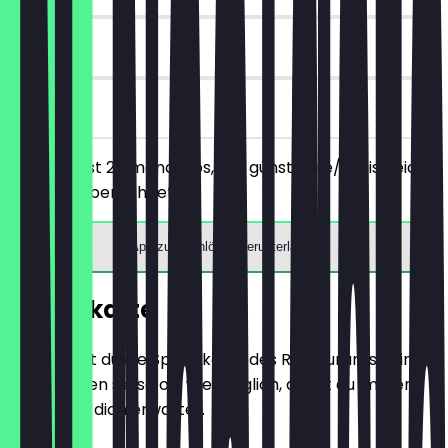
1 Tage
vor Ort
Du bestellst 2 Limoncellos, der günstigere/preisgleiche
wird nicht berechnet.
App zum Einlösen herunterladen
Speisekarte
Hier findest du die Speisekarte des Restaurants. Wir
aktualisieren sie so oft wie möglich, damit du immer
weißt, was dich erwartet.