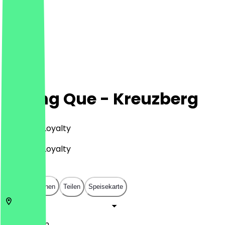
Huong Que - Kreuzberg
Asiatisch, Loyalty
Asiatisch, Loyalty
€
€
€
€
In App öffnen
Teilen
Speisekarte
10999
Berlin