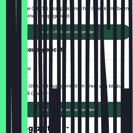
Erhalte eine GRATIS Vorspeise nach 4 Check-Ins beim
Bestellen eines Hauptgerichts!
App zum Einlösen herunterladen
GRATIS Hauptgericht
9 Check-ins
Erhalte ein GRATIS Hauptgericht im Wert von bis zu
20 € nach 9 Check-ins!
App zum Einlösen herunterladen
Öffnungszeiten