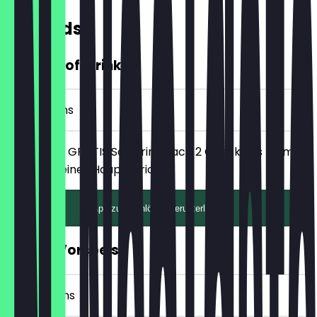
Rewards
GRATIS Softdrink
2 Check-ins
Erhalte ein GRATIS Softdrink nach 2 Check-Ins beim
Bestellen eines Hauptgerichts!
App zum Einlösen herunterladen
GRATIS Vorspeise
4 Check-ins