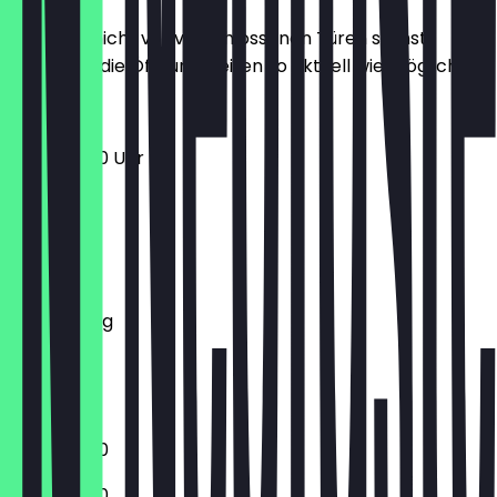
Damit du nicht vor verschlossenen Türen stehst,
halten wir die Öffnungszeiten so aktuell wie möglich.
11:30 - 23:00 Uhr
Montag
Dienstag
Mittwoch
Donnerstag
Freitag
Samstag
Sonntag
11:30 - 23:00
11:30 - 23:00