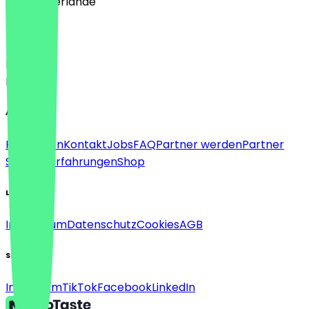
🇳🇱 Niederlande
Sprache
Deutsch
English
About
Für Firmen
Kontakt
Jobs
FAQ
Partner werden
Partner
Support
Erfahrungen
Shop
Legal
Impressum
Datenschutz
Cookies
AGB
Social
Instagram
TikTok
Facebook
LinkedIn