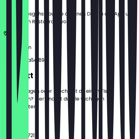
Bevor du losgehst, buche dir einen Deal in der App und
zeige ihn im Restaurant vor.
10435
Berlin
Kollwitzstraße 89
Kontakt
Hast du Fragen oder möchtest du einen Tisch
reservieren? Hier findest du alle wichtigen
Kontaktdaten.
Telefon
03047489721