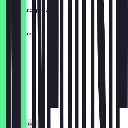
Unagi & Ei „Kappo Toast“
€ 14,00
Simple Salmon
€ 12,00
Zeige ganzes Menü