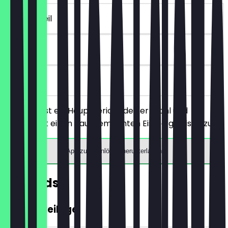
~€ 6 Vorteil
30 Tage
vor Ort
Du bestellst ein Hauptgericht deiner Wahl und
bekommst einen hausgemachten Eistee gratis dazu.
App zum Einlösen herunterladen
Rewards
GRATIS Beilage