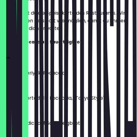
Hier findest du die Speisekarte des Restaurants. Wir
aktualisieren sie so oft wie möglich, damit du immer
weißt, was dich erwartet.
Itameshi Focaccia & Sauerteigbrot
Chicken Teriyaki Focaccia
€ 15,00
Burrata Mortadella Focaccia, "Tokyo Style"
€ 14,00
Eggs Benedict auf Sauerteigbrot
€ 13,00