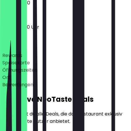
12:00 - 22:00
12:00 - 22:30 Uhr
Deals
Rewards
Speisekarte
Öffnungszeiten
Ort
Bewertungen
Exklusive NeoTaste Deals
Hier findest du alle Deals, die das Restaurant exklusiv
für NeoTaste Nutzer anbietet.