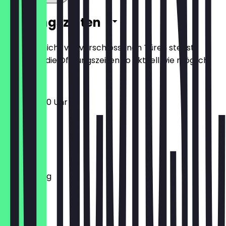
Öffnungszeiten
Damit du nicht vor verschlossenen Türen stehst,
halten wir die Öffnungszeiten so aktuell wie möglich.
12:00 - 22:30 Uhr
Montag
Dienstag
Mittwoch
Donnerstag
Freitag
Samstag
Sonntag