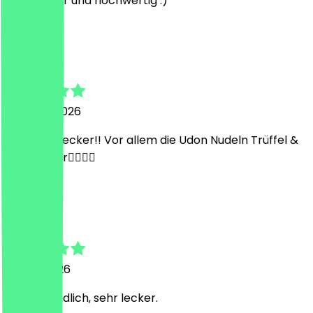
Sehr lecker und hochwertig :)
J
Julia
1. August 2026
Suuuuper lecker!! Vor allem die Udon Nudeln Trüffel &
Miso Butter❤️‍🔥❤️‍🔥
A
Anne
20. Juli 2026
Sehr freundlich, sehr lecker.