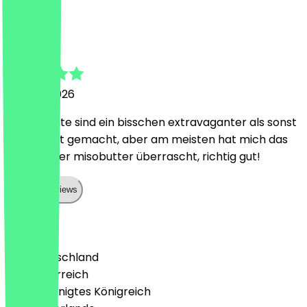
s
sonja
14. April 2026
die Gerichte sind ein bisschen extravaganter als sonst
wo und gut gemacht, aber am meisten hat mich das
Brot mit der misobutter überrascht, richtig gut!
Show all reviews
Land
🇩🇪 Deutschland
🇦🇹 Österreich
🇬🇧 Vereinigtes Königreich