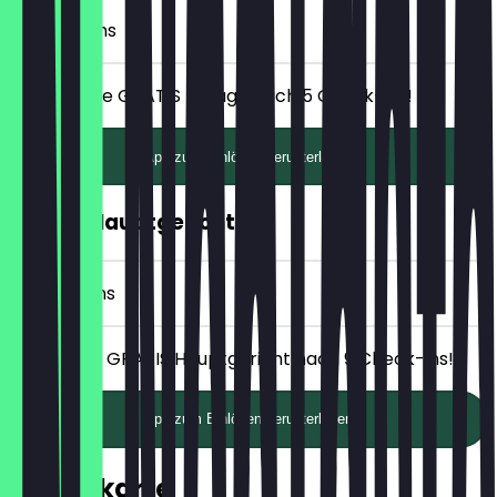
5 Check-ins
Erhalte eine GRATIS Beilage nach 5 Check-ins!
App zum Einlösen herunterladen
GRATIS Hauptgericht
9 Check-ins
Erhalte ein GRATIS Hauptgericht nach 9 Check-ins!
App zum Einlösen herunterladen
Speisekarte