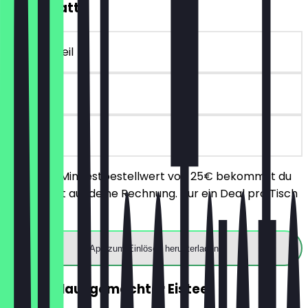
10€ Rabatt
~€ 10 Vorteil
90 Tage
vor Ort
Ab einem Mindestbestellwert von 25€ bekommst du
10€ Rabatt auf deine Rechnung. Nur ein Deal pro Tisch
einlösbar.
App zum Einlösen herunterladen
GRATIS Hausgemachter Eistee