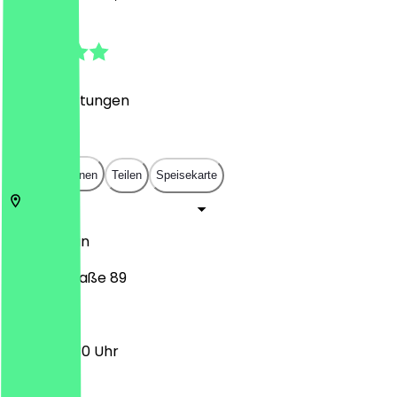
4.9
(
328
Bewertungen
)
€
€
€
€
In App öffnen
Teilen
Speisekarte
10435
Berlin
Kollwitzstraße 89
12:00 - 22:30 Uhr