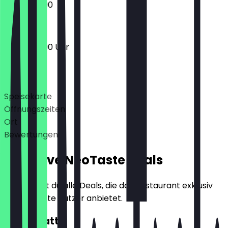
17:00 - 22:00
17:00 - 23:00 Uhr
Deals
Speisekarte
Öffnungszeiten
Ort
Bewertungen
Exklusive NeoTaste Deals
Hier findest du alle Deals, die das Restaurant exklusiv
für NeoTaste Nutzer anbietet.
10€ Rabatt