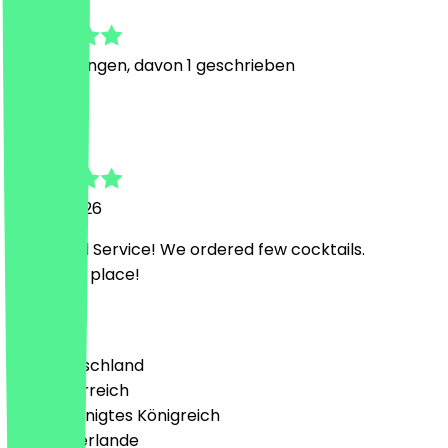
5.0
2
Bewertungen, davon 1 geschrieben
E
Edvinas
13. Juni 2026
Very good Service! We ordered few cocktails.
Awesome place!
Land
🇩🇪 Deutschland
🇦🇹 Österreich
🇬🇧 Vereinigtes Königreich
🇳🇱 Niederlande