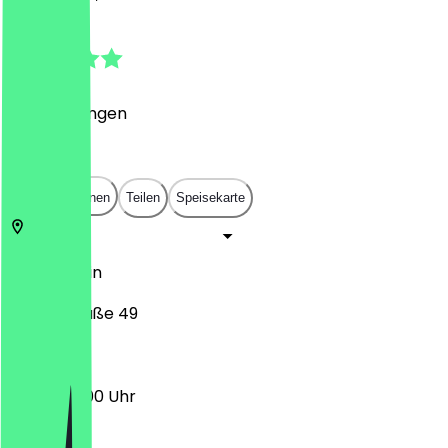
5.0
(
2
Bewertungen
)
€
€
€
€
In App öffnen
Teilen
Speisekarte
14057
Berlin
Suarezstraße 49
17:00 - 23:00 Uhr