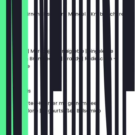
Signature
Burrata | Birnen | Pistazien | Mandel - Knoblauchcreme
€ 21,00
The Art
Rinderfilet | Maracuja - Vinaigrette | eingelegte
Zwiebeln & Brombeeren | Brandy | Radieschen -
Marmelade
€ 19,00
Smoky Louis
Geräucherter Hummer mit grünem Tee |
Wassermelone | Joghurtsoße | Balsamico
€ 26,00