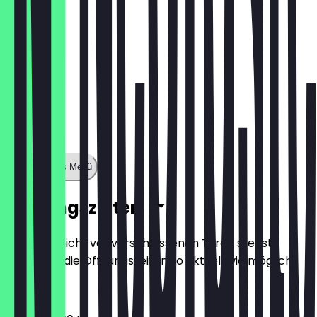
Zeige ganzes Menü
Öffnungszeiten
Damit du nicht vor verschlossenen Türen stehst,
halten wir die Öffnungszeiten so aktuell wie möglich.