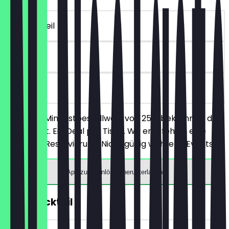
~€ 10 Vorteil
90 Tage
vor Ort
Ab einem Mindestbestellwert von 25€ bekommst du
10€ Rabatt. Ein Deal pro Tisch. Wir empfehlen eine
vorherige Reservierung. Nicht gültig während Events.
App zum Einlösen herunterladen
2für1 Cocktail