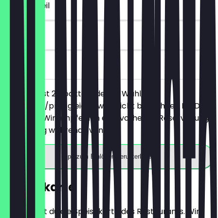
~€ 5 Vorteil
90 Tage
vor Ort
Du bestellst 2 Cocktails deiner Wahl, der
günstigere/preisgleiche wird nicht berechnet. Ein Deal
pro Tisch. Wir empfehlen eine vorherige Reservierung.
Nicht gültig während Events.
App zum Einlösen herunterladen
Speisekarte
Hier findest du die Speisekarte des Restaurants. Wir