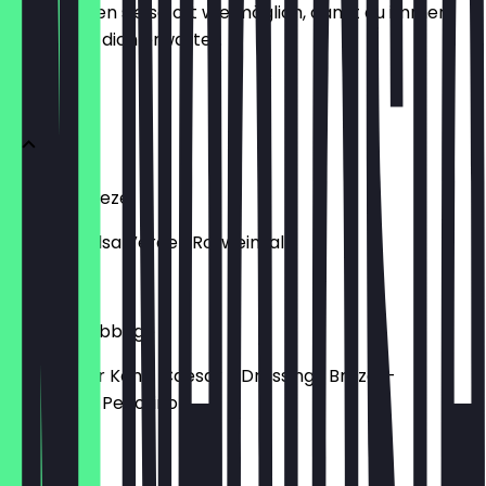
aktualisieren sie so oft wie möglich, damit du immer
weißt, was dich erwartet.
STARTERS
Bread & Brezel
Butter | Salsa Verde | Rotweinsalz
€ 9,00
Caesar Cabbage
Gerösteter Kohl | Caesar - Dressing | Brezel -
Croutons | Pecorino
€ 17,00