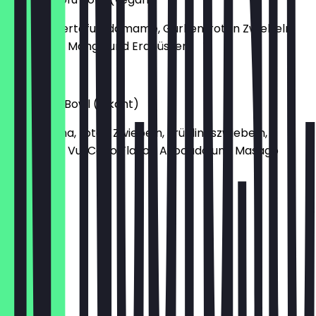
mit Räuchertofu, Edamame, Gurken, roten Zwiebeln,
Sesam Me, Mango und Erdnüssen
€ 13,40
Maui Tuna Bowl (pikant)
mit Ahi Tuna, roten Zwiebeln, Frühlingszwiebeln,
Edamame, Vul Cano Flavor, Avocado und Masago
€ 16,40