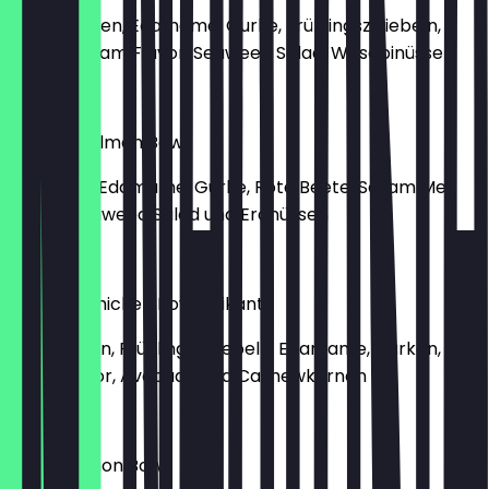
mit Garnelen, Edamame, Gurke, Frühlingszwiebeln,
Green Cream Flavor, Seaweed Salad, Wasabinüsse
€ 15,40
Molokai Salmon Bowl
mit Lachs, Edamame, Gurke, Rote Beete, Sesam Me
Flavor, Seaweed Salad und Erdnüssen
€ 15,40
Vulcano Chicken Bowl (pikant)
mit Chicken, Frühlingszwiebeln, Edamame, Gurken, Vul
Cano Flavor, Avocado und Cashewkernen
€ 15,40
Oahu Salmon Bowl