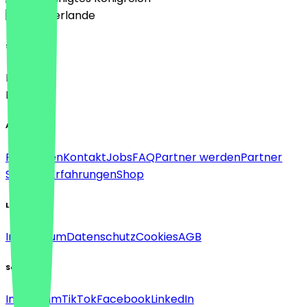
🇳🇱 Niederlande
Sprache
Deutsch
English
About
Für Firmen
Kontakt
Jobs
FAQ
Partner werden
Partner
Support
Erfahrungen
Shop
Legal
Impressum
Datenschutz
Cookies
AGB
Social
Instagram
TikTok
Facebook
LinkedIn