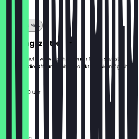
Zeige ganzes Menü
Öffnungszeiten
Damit du nicht vor verschlossenen Türen stehst,
halten wir die Öffnungszeiten so aktuell wie möglich.
12:00 - 21:00 Uhr
Montag
Dienstag
Mittwoch
Donnerstag