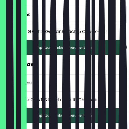
5 Check-ins
Erhalte ein GRATIS Getränk nach 5 Check-ins!
App zum Einlösen herunterladen
GRATIS Bowl
10 Check-ins
Erhalte eine GRATIS Bowl nach 10 Check-ins!
App zum Einlösen herunterladen