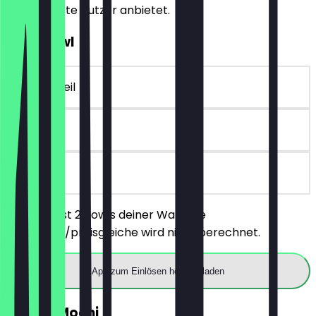
für NeoTaste Nutzer anbietet.
2für1 Bowl
~€ 15 Vorteil
90 Tage
vor Ort
Du bestellst 2 Bowls deiner Wahl, die
günstigere/preisgleiche wird nicht berechnet.
App zum Einlösen herunterladen
GRATIS Mochi