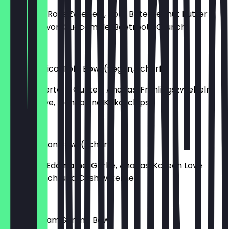
mit Gurke, Rote Zwiebeln, Rote Bete, Peanut Butter
Dream Flavor, Guacamole, Beetroot- Crunch
€ 15,40
Spicy Tropical Tofu Bowl (vegan, scharf)
mit Räuchertofu, Gurken, Ananas, Frühlingszwiebeln,
Korean Love, Mango und Kokoschips
€ 13,40
Kauai Salmon Bowl (scharf)
mit Lachs, Edamame, Gurke, Ananas, Korean Love
Flavor, Kimchi und Cashewkernen
€ 15,40
Green Cream Shrimp Bowl