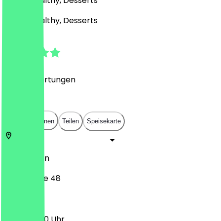
Bowls, Healthy, Desserts
Bowls, Healthy, Desserts
4.8
(
1577
Bewertungen
)
€
€
€
€
In App öffnen
Teilen
Speisekarte
10625
Berlin
Kantstraße 48
12:00 - 21:00 Uhr