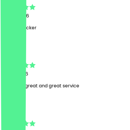
29. Juli 2026
Megaaa lecker
C
Charita
17. Juli 2026
Food was great and great service
N
Natasha