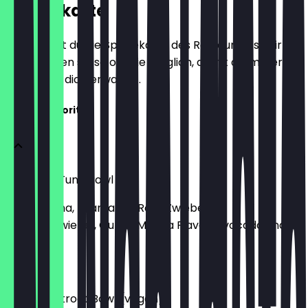
Speisekarte
Hier findest du die Speisekarte des Restaurants. Wir
aktualisieren sie so oft wie möglich, damit du immer
weißt, was dich erwartet.
Ma'Loa Favorites
Big Island Tuna Bowl
mit Ahi Tuna, Edamame, Rote Zwiebeln,
Frühlingszwiebel, Gurke, Ma'Loa Flavor, Avocado und
Erdnüssen
€ 16,40
Crazy Beetroot Bowl (vegan)