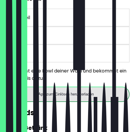
~€ 5 Vorteil
90 Tage
vor Ort
Du bestellst eine Bowl deiner Wahl und bekommst ein
Mochi gratis dazu.
App zum Einlösen herunterladen
Rewards
GRATIS Getränk