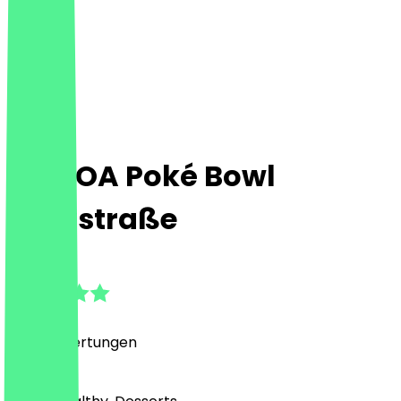
MA'LOA Poké Bowl
Kantstraße
4.8
(
1577
Bewertungen
)