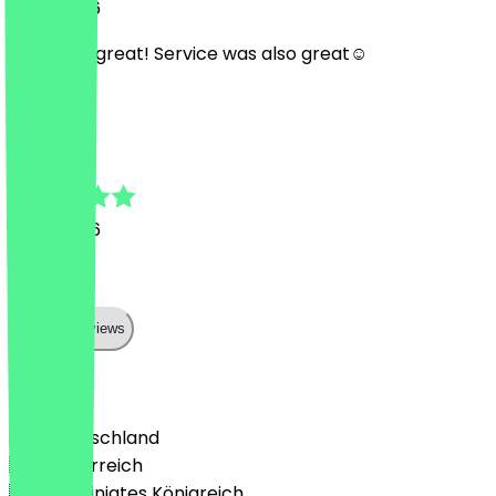
3. Juli 2026
Food was great! Service was also great☺️
E
Enis
2. Juli 2026
Perfect
Show all reviews
Land
🇩🇪 Deutschland
🇦🇹 Österreich
🇬🇧 Vereinigtes Königreich