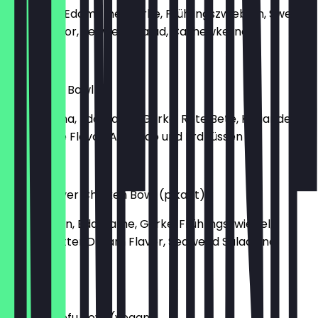
mit Lachs, Edamame, Gurke, Frühlingszwiebeln, Sweet
Shoyu Flavor, Seaweed Salad, Cashewkerne
€ 15,40
Lanai Tuna Bowl
mit Ahi Tuna, Edamame, Gurke, Rote Bete, Koriander,
Crazy Lime Flavor, Avocado und Erdnüssen
€ 16,40
Peanut Lover Chicken Bowl (pikant)
mit Chicken, Edamame, Gurke, Frühlingszwiebel,
Peanut Butter Dream Flavor, Seaweed Salad und
Erdnüssen
€ 15,40
Sesame Tofu Bowl (vegan)