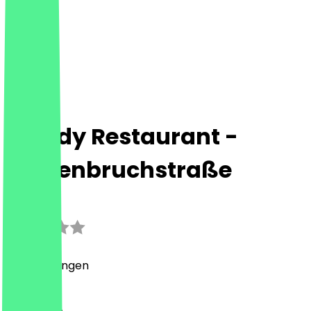
Mandy Restaurant -
Wildenbruchstraße
2.1
(
7
Bewertungen
)