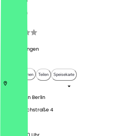
Nahöstlich
Nahöstlich
2.1
(
7
Bewertungen
)
€
€
€
€
In App öffnen
Teilen
Speisekarte
12045 Berlin
Berlin
Wildenbruchstraße 4
11:00 - 23:00 Uhr