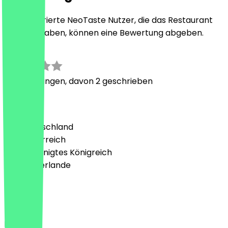
Nur registrierte NeoTaste Nutzer, die das Restaurant
besucht haben, können eine Bewertung abgeben.
2.1
7
Bewertungen, davon 2 geschrieben
Land
🇩🇪 Deutschland
🇦🇹 Österreich
🇬🇧 Vereinigtes Königreich
🇳🇱 Niederlande
Sprache
Deutsch
English