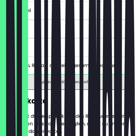
~€ 6 Vorteil
30 Tage
vor Ort
Erhalte 30% Rabatt auf deine gesamte Rechnung!
App zum Einlösen herunterladen
Speisekarte
Hier findest du die Speisekarte des Restaurants. Wir
aktualisieren sie so oft wie möglich, damit du immer
weißt, was dich erwartet.