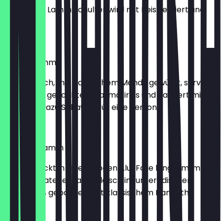
Eine ganze Lamm Schulter wird mit Reis serviert und
sahaueq.
€ 98,00
Mandy Lamm
Lammfleisch, mit klassischem Mandy gewürzt, serviert
mit dampf gekochtem Basmatireis und garniert mit
Mandeln, dazu Sahawiq (für eine Person)
€ 18,00
Haneeth Lamm
Gut verpackt in einem Bogen Alu-Folie langsam im
Ofen gebratenes Lammfleisch im unterirdischen
Steingefäß gebacken, mit klassischem Haneeth...
€ 17,99