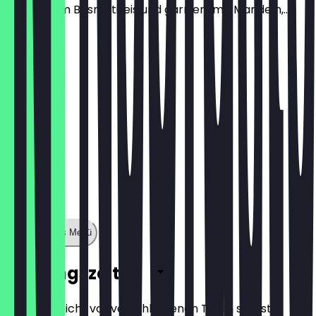
gekochtem Basmatireis und garniert mit Mandeln,...
€ 49,00
Zeige ganzes Menü
Öffnungszeiten
Damit du nicht vor verschlossenen Türen stehst,