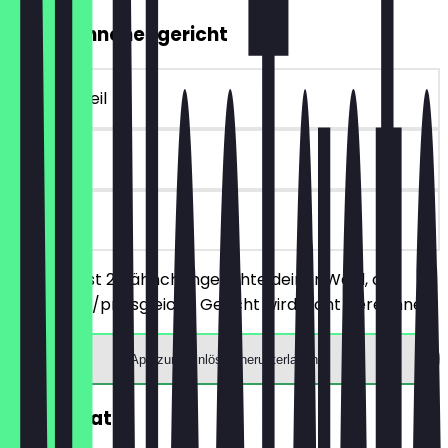
2für1 Hähnchengericht
~€ 15 Vorteil
30 Tage
vor Ort
Du bestellst 2 Hähnchengerichte deiner Wahl, das
günstigere/preisgleiche Gericht wird nicht berechnet.
App zum Einlösen herunterladen
30% Rabatt