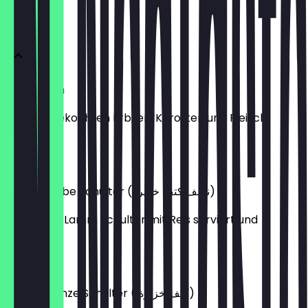
LAMM
Ouzi Lamm
Mit Reis, gekochten Erbsen, Karotten und Fleisch
(lamm)
€ 17,99
Mandy Halbe Schulter (نصف كتف خزيرة)
Eine halbe Lamm Schulter mit Reis serviert und
sahaueq.
€ 49,00
Mandy Ganze Schulter ( كتف خزيرة)