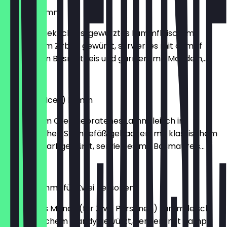
Zirbean Lamm
Langsam gekochtes, gewürztes Lammfleisch, mit
klassischem Zirben gewürzt, serviertes mit dampf
gekochtem Basmatireis und garniert mit Mandeln,...
€ 18,00
Biryani (Spices) Lamm
Langsam im Ofen gebratenes Lammfleisch im
unterirdischen Steingefäß gebacken, mit klassischem
Biryani scharf gewürzt, serviertes mit Basmatireis...
€ 17,99
Mandy Lamm (für Zwei Personen)
Gekochtes Mandy (für Zwei Personen) Lammfleisch,
mit klassischem Mandy gewürzt, serviert mit dampf