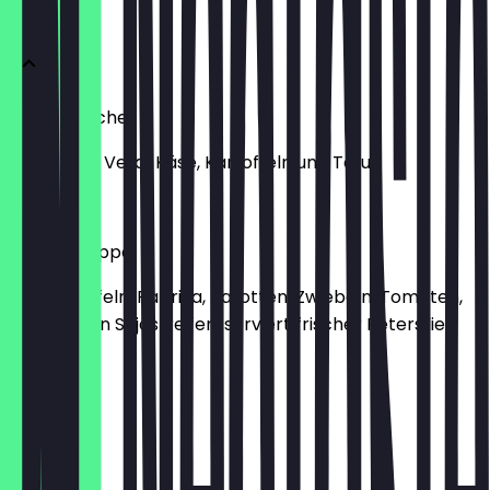
Vorspeisen
Spinat Quiche
mit Spinat, Veta-Käse, Kartoffeln und Tofu
€ 7,90
Gulaschsuppe
mit Kartoffeln, Paprika, Karotten, Zwiebeln, Tomaten,
marinierten Sojastreifen, serviert frischer Petersilie
(GF)
€ 7,50