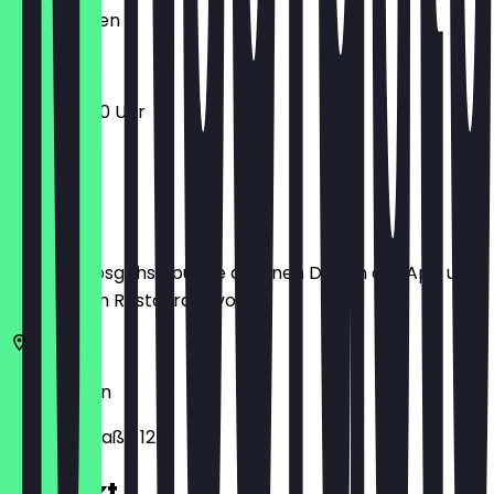
Geschlossen
12:00 - 15:00 Uhr
Ort
Bevor du losgehst, buche dir einen Deal in der App und
zeige ihn im Restaurant vor.
10437
Berlin
Raumerstraße 12
Kontakt