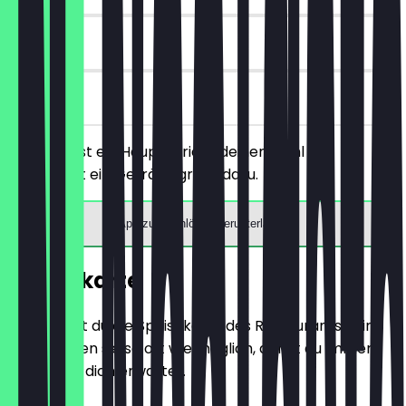
90 Tage
vor Ort
Du bestellst ein Hauptgericht deiner Wahl und
bekommst ein Getränk gratis dazu.
App zum Einlösen herunterladen
Speisekarte
Hier findest du die Speisekarte des Restaurants. Wir
aktualisieren sie so oft wie möglich, damit du immer
weißt, was dich erwartet.