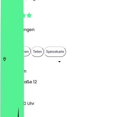
4.9
(
31
Bewertungen
)
€
€
€
€
In App öffnen
Teilen
Speisekarte
10437
Berlin
Raumerstraße 12
12:00 - 15:00 Uhr