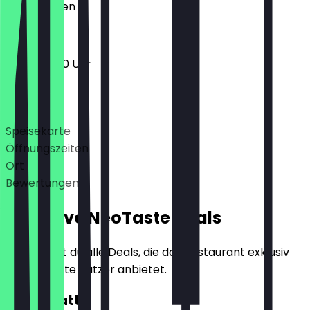
Geschlossen
12:00 - 15:00 Uhr
Deals
Speisekarte
Öffnungszeiten
Ort
Bewertungen
Exklusive NeoTaste Deals
Hier findest du alle Deals, die das Restaurant exklusiv
für NeoTaste Nutzer anbietet.
10€ Rabatt