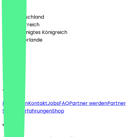
Land
🇩🇪 Deutschland
🇦🇹 Österreich
🇬🇧 Vereinigtes Königreich
🇳🇱 Niederlande
Sprache
Deutsch
English
About
Für Firmen
Kontakt
Jobs
FAQ
Partner werden
Partner
Support
Erfahrungen
Shop
Legal