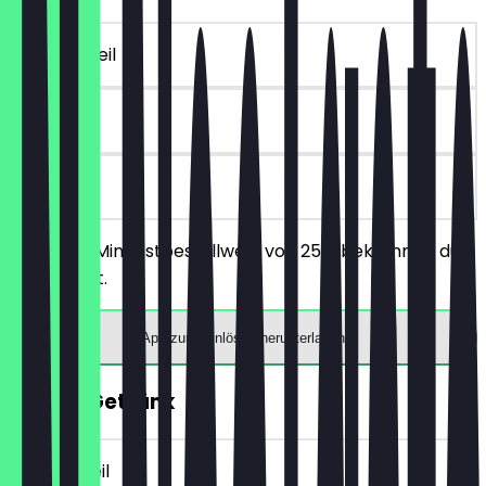
~€ 10 Vorteil
90 Tage
vor Ort
Ab einem Mindestbestellwert von 25€ bekommst du
10€ Rabatt.
App zum Einlösen herunterladen
GRATIS Getränk
~€ 3 Vorteil