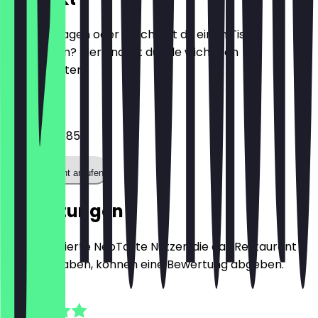
Hast du Fragen oder möchtest du einen Tisch
reservieren? Hier findest du alle wichtigen
Kontaktdaten.
Telefon
0174 8210485
Restaurant anrufen
Bewertungen
Nur registrierte NeoTaste Nutzer, die das Restaurant
besucht haben, können eine Bewertung abgeben.
4.9