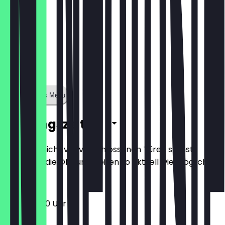
Zeige ganzes Menü
Öffnungszeiten
Damit du nicht vor verschlossenen Türen stehst,
halten wir die Öffnungszeiten so aktuell wie möglich.
12:00 - 15:00 Uhr