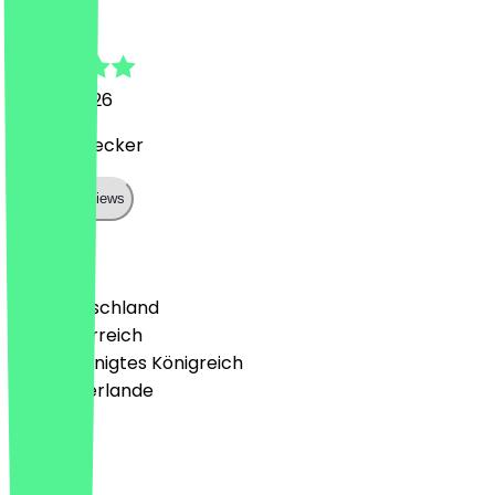
Christina
13. Juni 2026
Nett und lecker
Show all reviews
Land
🇩🇪 Deutschland
🇦🇹 Österreich
🇬🇧 Vereinigtes Königreich
🇳🇱 Niederlande
Sprache
Deutsch