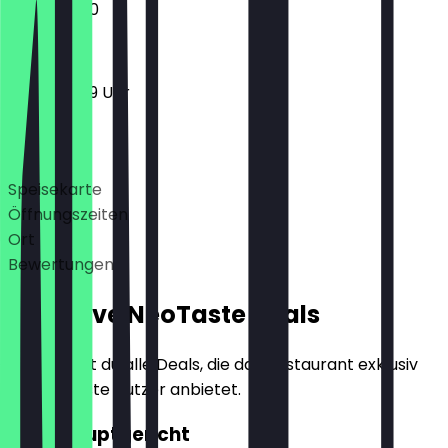
11:00 - 22:00
11:00 - 23:59 Uhr
Deals
Speisekarte
Öffnungszeiten
Ort
Bewertungen
Exklusive NeoTaste Deals
Hier findest du alle Deals, die das Restaurant exklusiv
für NeoTaste Nutzer anbietet.
2für1 Hauptgericht