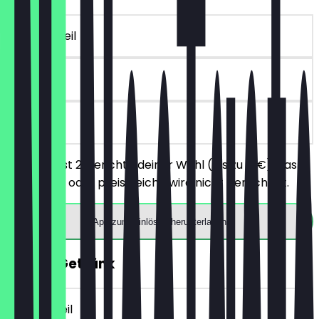
~€ 15 Vorteil
30 Tage
vor Ort
Du bestellst 2 Gerichte deiner Wahl (bis zu 15€), das
günstigere oder preisgleiche wird nicht berechnet.
App zum Einlösen herunterladen
GRATIS Getränk
~€ 5 Vorteil