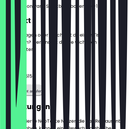
James Simon Park, Stadtbahnbogen 154-155
Kontakt
Hast du Fragen oder möchtest du einen Tisch
reservieren? Hier findest du alle wichtigen
Kontaktdaten.
Telefon
03020054515
Restaurant anrufen
Bewertungen
Nur registrierte NeoTaste Nutzer, die das Restaurant
besucht haben, können eine Bewertung abgeben.