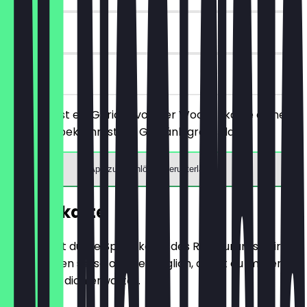
30 Tage
vor Ort
Du bestellst ein Gericht von der Wochenkarte deiner
Wahl und bekommst ein Getränk gratis dazu.
App zum Einlösen herunterladen
Speisekarte
Hier findest du die Speisekarte des Restaurants. Wir
aktualisieren sie so oft wie möglich, damit du immer
weißt, was dich erwartet.