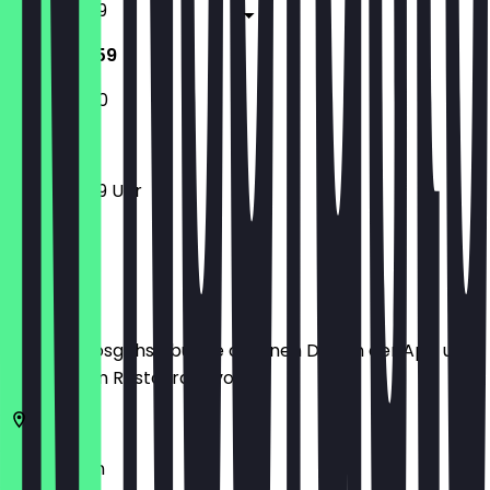
11:00 - 23:59
11:00 - 23:59
11:00 - 22:00
11:00 - 23:59 Uhr
Ort
Bevor du losgehst, buche dir einen Deal in der App und
zeige ihn im Restaurant vor.
10178
Berlin