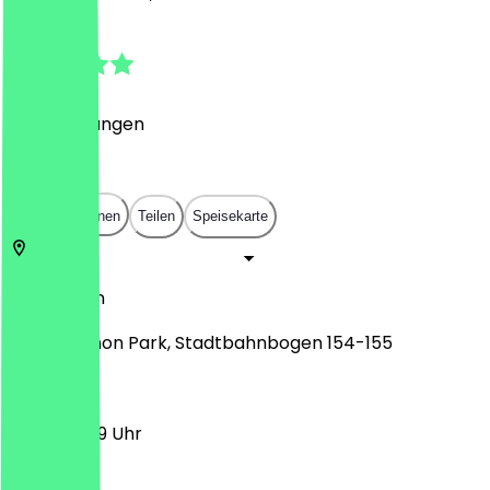
4.8
(
31
Bewertungen
)
€
€
€
€
In App öffnen
Teilen
Speisekarte
10178
Berlin
James Simon Park, Stadtbahnbogen 154-155
11:00 - 23:59 Uhr