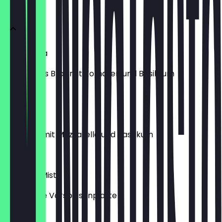
Vorspeisen
Bruschetta
Geröstetes Brot mit Tomaten und Basilikum
€ 5,50
Caprese
Tomaten mit Mozzarella und Basilikum
€ 7,00
Antipasti Misto
Gemischte Vorspeisenplatte
€ 9,50