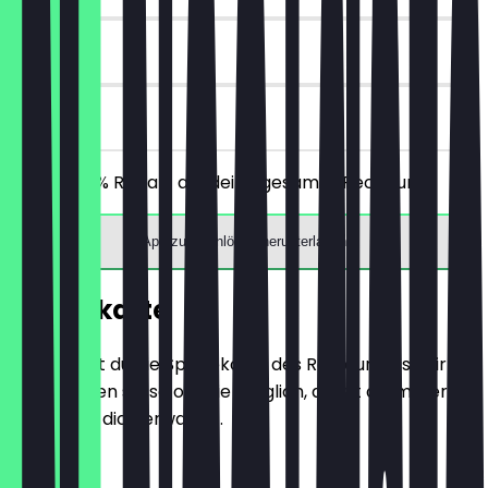
30 Tage
vor Ort
Erhalte 30% Rabatt auf deine gesamte Rechnung!
App zum Einlösen herunterladen
Speisekarte
Hier findest du die Speisekarte des Restaurants. Wir
aktualisieren sie so oft wie möglich, damit du immer
weißt, was dich erwartet.
MANIKISCH