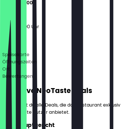
10:00 - 23:00
10:00 - 23:00 Uhr
Deals
Speisekarte
Öffnungszeiten
Ort
Bewertungen
Exklusive NeoTaste Deals
Hier findest du alle Deals, die das Restaurant exklusiv
für NeoTaste Nutzer anbietet.
2für1 Hauptgericht