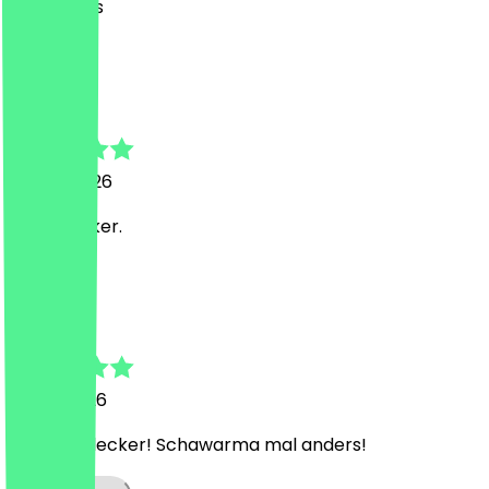
Nice wraps
C
Can
17. Juni 2026
Heftig lecker.
K
Katla
6. Juni 2026
War sehr lecker! Schawarma mal anders!