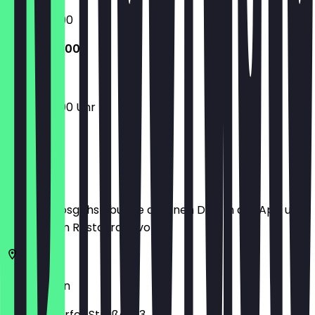
10:00 - 23:00
10:00 - 23:00
10:00 - 23:00 Uhr
Ort
Bevor du losgehst, buche dir einen Deal in der App und
zeige ihn im Restaurant vor.
10627
Berlin
Wilmersdorfer Straße 133