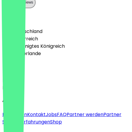
Show all reviews
Land
🇩🇪 Deutschland
🇦🇹 Österreich
🇬🇧 Vereinigtes Königreich
🇳🇱 Niederlande
Sprache
Deutsch
English
About
Für Firmen
Kontakt
Jobs
FAQ
Partner werden
Partner
Support
Erfahrungen
Shop