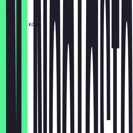
Thymian & Käse
€ 2,50
Thymian
€ 2,00
Käse
€ 2,50
Fleisch
€ 2,50
Sucuk