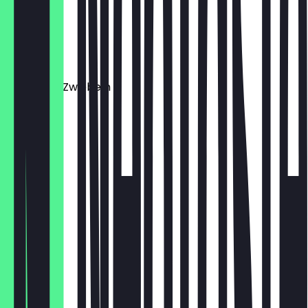
€ 3,00
Salami
€ 3,00
Tomate & Zwiebeln
€ 2,50
Spinat
€ 2,00
Svieha
€ 6,00
Soiree
€ 1,00