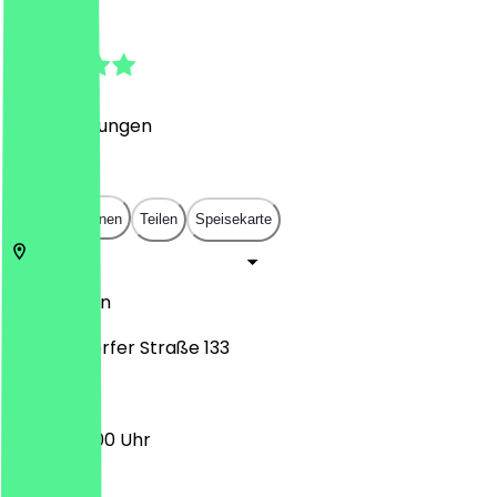
4.7
(
20
Bewertungen
)
€
€
€
€
In App öffnen
Teilen
Speisekarte
10627
Berlin
Wilmersdorfer Straße 133
10:00 - 23:00 Uhr