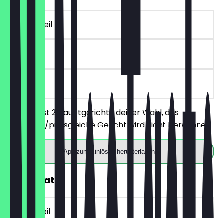
~€ 16 Vorteil
30 Tage
vor Ort
Du bestellst 2 Hauptgerichte deiner Wahl, das
günstigere/preisgleiche Gericht wird nicht berechnet.
App zum Einlösen herunterladen
30% Rabatt
~€ 4 Vorteil