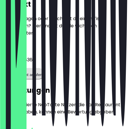
Kontakt
Hast du Fragen oder möchtest du einen Tisch
reservieren? Hier findest du alle wichtigen
Kontaktdaten.
Telefon
03027599636
Restaurant anrufen
Bewertungen
Nur registrierte NeoTaste Nutzer, die das Restaurant
besucht haben, können eine Bewertung abgeben.
4.7