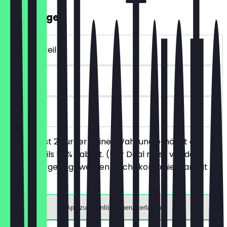
2für1 Burger
~€ 25 Vorteil
90 Tage
vor Ort
Du bestellst 2 Burger deiner Wahl und erhältst auf
beide jeweils 50% Rabatt. (Der Deal muss vor der
Bestellung gezeigt werden) Nicht kombinierbar mit
Menüs.
App zum Einlösen herunterladen