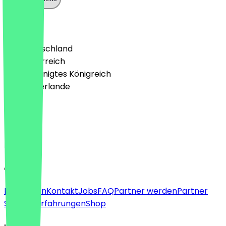
Land
🇩🇪 Deutschland
🇦🇹 Österreich
🇬🇧 Vereinigtes Königreich
🇳🇱 Niederlande
Sprache
Deutsch
English
About
Für Firmen
Kontakt
Jobs
FAQ
Partner werden
Partner
Support
Erfahrungen
Shop