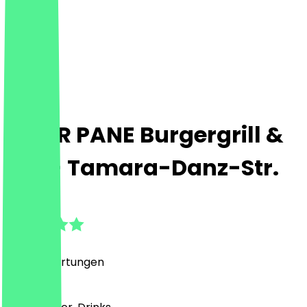
PETER PANE Burgergrill &
Bar - Tamara-Danz-Str.
4.7
(
1682
Bewertungen
)