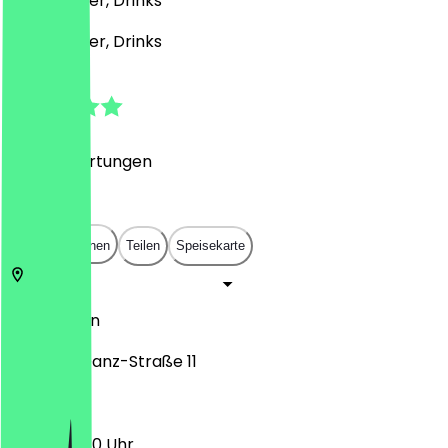
Café, Burger, Drinks
Café, Burger, Drinks
4.7
(
1682
Bewertungen
)
€
€
€
€
In App öffnen
Teilen
Speisekarte
10243
Berlin
Tamara-Danz-Straße 11
12:00 - 22:30 Uhr