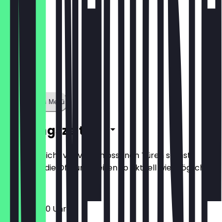
Zeige ganzes Menü
Öffnungszeiten
Damit du nicht vor verschlossenen Türen stehst,
halten wir die Öffnungszeiten so aktuell wie möglich.
12:00 - 22:30 Uhr