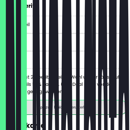
2für1 Aperitif
~€ 8 Vorteil
90 Tage
vor Ort
Du bestellst 2 Aperitifs deiner Wahl und erhältst auf
beide jeweils 50% Rabatt. (Der Deal muss vor der
Bestellung gezeigt werden)
App zum Einlösen herunterladen
Speisekarte