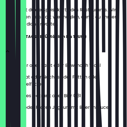
Hier findest du die Speisekarte des Restaurants. Wir
aktualisieren sie so oft wie möglich, damit du immer
weißt, was dich erwartet.
PETER'S MITTAGSMENÜ (täglich bis 17 Uhr)
Dein Burger oder Salat oder Bowl nach Wahl
Kleiner Salat oder Nachos oder Fritten oder
Süßkartoffelfritten
Alkoholfreies Getränk oder Bier 0,3l
Hot Drink oder Frozen Joghurt mit Beerensauce