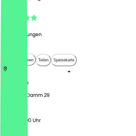
4.3
(
26
Bewertungen
)
€
€
€
€
In App öffnen
Teilen
Speisekarte
12169
Berlin
Steglitzer Damm 29
13:00 - 22:00 Uhr