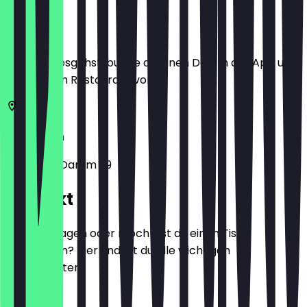
Ort
Bevor du losgehst, buche dir einen Deal in der App und
zeige ihn im Restaurant vor.
12169
Berlin
Steglitzer Damm 29
Kontakt
Hast du Fragen oder möchtest du einen Tisch
reservieren? Hier findest du alle wichtigen
Kontaktdaten.
Telefon