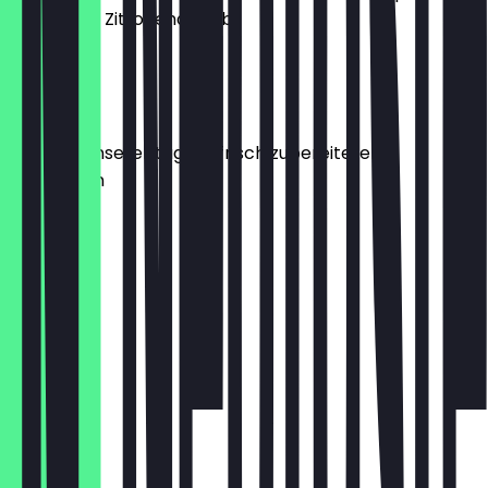
Sauce, und Zitronenabrieb
€ 13,90
ANTIPASTI
Auswahl unserer täglich frisch zubereiteten
Vorspeisen
€ 13,90