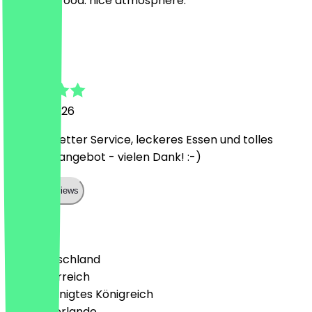
excellent food. nice atmosphere.
S
Stefanie
20. Juni 2026
Äußerst netter Service, leckeres Essen und tolles
Getränkeangebot - vielen Dank! :-)
Show all reviews
Land
🇩🇪 Deutschland
🇦🇹 Österreich
🇬🇧 Vereinigtes Königreich
🇳🇱 Niederlande