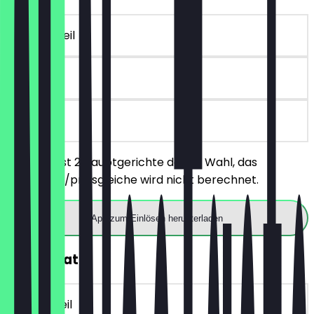
~€ 16 Vorteil
30 Tage
vor Ort
Du bestellst 2 Hauptgerichte deiner Wahl, das
günstigere/preisgleiche wird nicht berechnet.
App zum Einlösen herunterladen
30% Rabatt
~€ 4 Vorteil