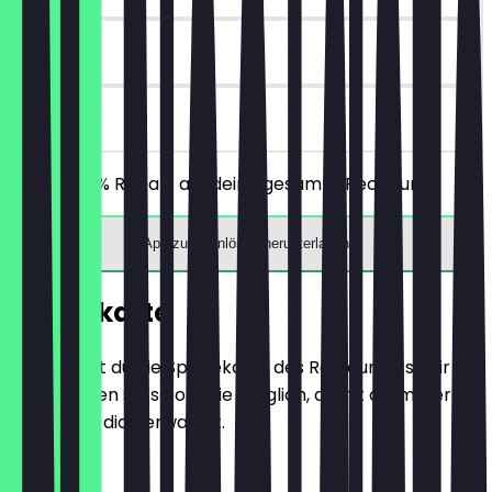
30 Tage
vor Ort
Erhalte 30% Rabatt auf deine gesamte Rechnung!
App zum Einlösen herunterladen
Speisekarte
Hier findest du die Speisekarte des Restaurants. Wir
aktualisieren sie so oft wie möglich, damit du immer
weißt, was dich erwartet.
Vorspeisen