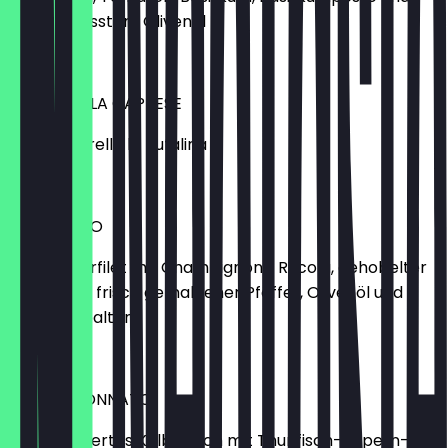
kalt gepresstem Olivenöl
€ 9,90
MOZZARELLA CAPRESE
mit Mozzarella la Bufalina
€ 12,90
CARPACCIO
vom Rinderfilet mit Champignons, Rucola, gehobelter
Parmesan, frisch gemahlener Pfeffer, Olivenöl und
Zitronenspalten
€ 13,90
VITELLO TONNATO
rosa pochiertes Kalbfleisch mit Thunfisch-Kapern-