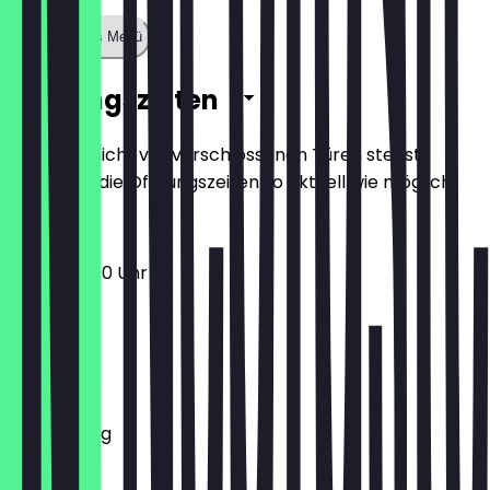
Zeige ganzes Menü
Öffnungszeiten
Damit du nicht vor verschlossenen Türen stehst,
halten wir die Öffnungszeiten so aktuell wie möglich.
13:00 - 22:00 Uhr
Montag
Dienstag
Mittwoch
Donnerstag
Freitag
Samstag