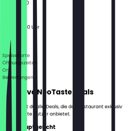
11:00 - 22:00
13:00 - 22:00 Uhr
Deals
Speisekarte
Öffnungszeiten
Ort
Bewertungen
Exklusive NeoTaste Deals
Hier findest du alle Deals, die das Restaurant exklusiv
für NeoTaste Nutzer anbietet.
2für1 Hauptgericht