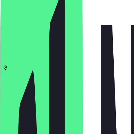
4.8
(
855
Bewertungen
)
€
€
€
€
In App öffnen
Teilen
Speisekarte
10243
Berlin
Warschauer Str. 33
12:00 - 23:00 Uhr