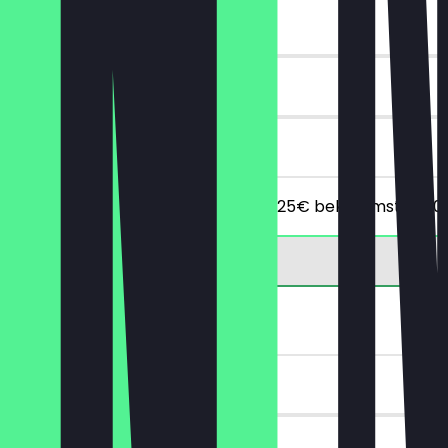
~€ 10 Vorteil
90 Tage
vor Ort
Ab einem Mindestbestellwert von 25€ bekommst du 10
GRATIS Dessert o. Getränk
~€ 4 Vorteil
6 Tage