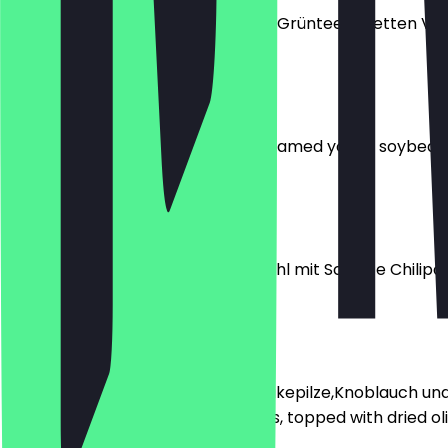
Exotischer Seetangsalat mit einer Grüntee Limetten Vin
€ 5,50
Edamame
Junge gedämpfte Sojabohnen Steamed young soybean
€ 5,50
Herbstbeet
Fermentierter Kimchi aus Chinakohl mit Scharfe Chilipa
€ 5,50
Little Island
Gedämpfte Teigtaschen mit Shitakepilze,Knoblauch und 
with shitake, garlic and vegetables, topped with dried oliv