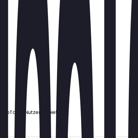
ür NeoTaste Nutzer anbietet.