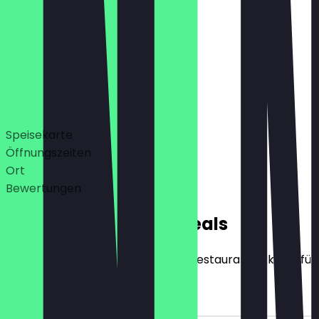
13:00 - 22:00
12:00 - 23:00 Uhr
Deals
Speisekarte
Öffnungszeiten
Ort
Bewertungen
Exklusive NeoTaste Deals
Hier findest du alle Deals, die das Restaurant exklusiv f
10€ Rabatt