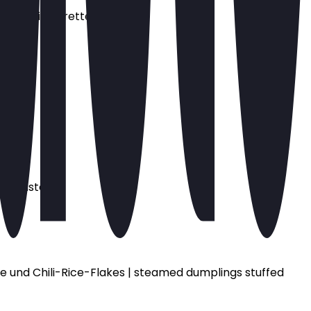
-lime vinaigrette
lli paste
 und Chili-Rice-Flakes | steamed dumplings stuffed