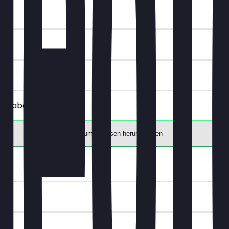
€ Rabatt.
App zum Einlösen herunterladen