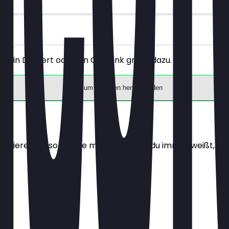
 ein Dessert oder ein Getränk gratis dazu.
App zum Einlösen herunterladen
alisieren sie so oft wie möglich, damit du immer weißt, wa