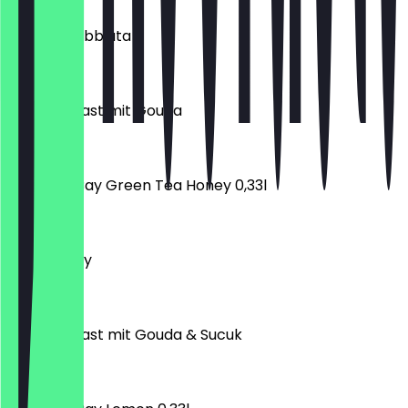
Pasta Arrabbiata
€ 9,90
TAVAM Toast mit Gouda
€ 6,90
Elephant Bay Green Tea Honey 0,33l
€ 2,10
Pasta Curry
€ 9,90
TAVAM Toast mit Gouda & Sucuk
€ 7,90