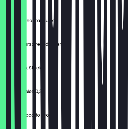
€ 2,10
Pizza Margharita Stück
€ 2,90
TAVAM Wurstfreunde Menü
€ 12,50
Pizza Sucuk Stück
€ 3,50
Viva Con Leise 0,33l
€ 1,90
TAVAM Avocado Brot
€ 9,90