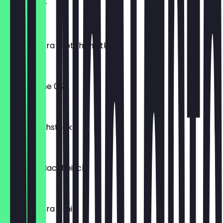
Käse Teller
€ 11,90
TAVAM Extra Brötchen Stk
€ 0,35
Fritz Melone 0,2l
€ 1,90
Kleines Frühstück
€ 8,90
Gözleme Hackfleisch
€ 4,00
TAVAM Extra Simit