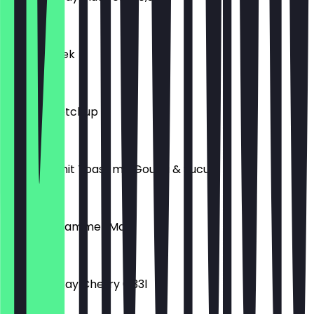
€ 2,10
Sigara Börek
€ 1,50
Reis mit Ketchup
€ 3,90
TAVAM Simit Toast mit Gouda & Sucuk
€ 8,90
TAVAM Strammer Max
€ 8,90
Elephant Bay Cherry 0,33l
€ 2,10