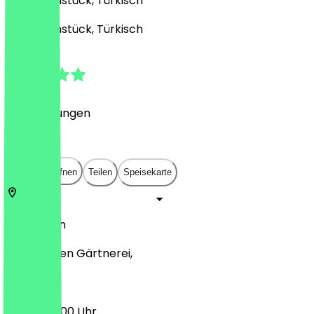
Café, Frühstück, Türkisch
Café, Frühstück, Türkisch
5.0
(
4
Bewertungen
)
€
€
€
€
In App öffnen
Teilen
Speisekarte
12109
Berlin
An der alten Gärtnerei,
08:00 - 17:00 Uhr