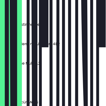
Nudelsalat
€ 3,90
TAVAM Pastirma Menü
€ 13,50
Icli Köfte Menü mit Joghurt 4ER
€ 8,90
Capri Sonne Multi 0,2l
€ 0,70
Lahmacun
€ 2,50
TAVAM Bücür Menü