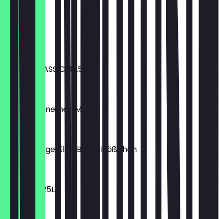
€ 3,90
Kisir
€ 3,90
Moloko CLASSIC 0,25L
€ 2,30
TAVAM Menemen Menü
€ 12,50
Icli Köfte - gefüllte Bulgurklößchen
€ 2,50
Red Bull 0,25L
€ 2,30