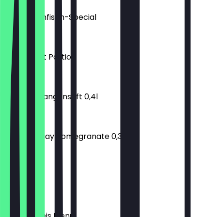
Toast Thunfisch-Special
€ 7,90
Currywurst Portion
€ 3,00
TAVAM Orangensaft 0,4l
€ 3,50
Elephant Bay Pomegranate 0,33L
€ 2,10
Croffles
€ 5,90
Döner + Reis Menü