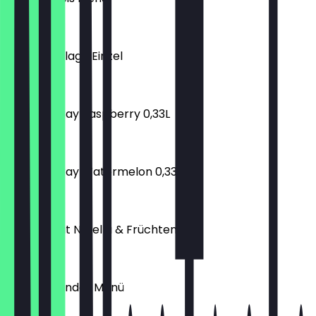
€ 13,90
TAVAM Beilage Einzel
€ 3,00
Elephant Bay Raspberry 0,33L
€ 2,10
Elephant Bay Watermelon 0,33L
€ 2,10
Waffeln mit Nutella & Früchten
€ 5,90
Döner Iskender Menü