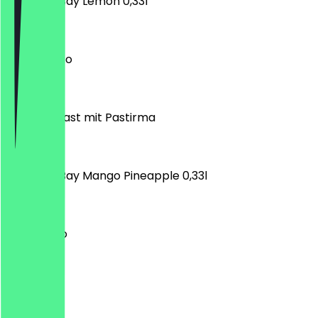
Elephant Bay Lemon 0,33l
€ 2,10
Pasta Pesto
€ 9,90
TAVAM Toast mit Pastirma
€ 7,90
Elephant Bay Mango Pineapple 0,33l
€ 2,10
Pasta Pollo
€ 9,90