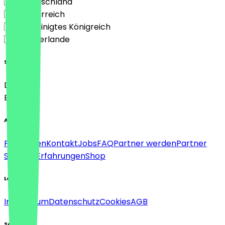
🇩🇪 Deutschland
🇦🇹 Österreich
🇬🇧 Vereinigtes Königreich
🇳🇱 Niederlande
Sprache
Deutsch
English
About
Für Firmen
Kontakt
Jobs
FAQ
Partner werden
Partner
Support
Erfahrungen
Shop
Legal
Impressum
Datenschutz
Cookies
AGB
Social