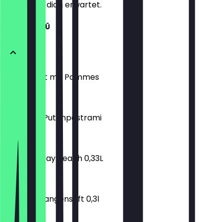
weißt, was dich erwartet.
TAVAM MENÜ
Currywurst mit Pommes
€ 5,90
Toast mit Putenpastrami
€ 7,90
Elephant Bay Peach 0,33L
€ 2,10
TAVAM Orangensaft 0,3l
€ 2,50