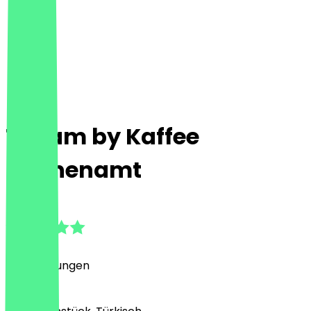
Tavam by Kaffee
Bohnenamt
5.0
(
4
Bewertungen
)