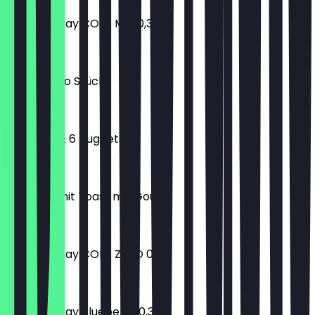
Elephant Bay COLA MIX 0,33l
€ 2,10
Pizza Tonno Stück
€ 3,50
Pommes & 6 Nuggets
€ 8,90
TAVAM Simit Toast mit Gouda
€ 7,90
Elephant Bay COLA ZERO 0,33l
€ 2,10
Elephant Bay Blueberry 0,33l