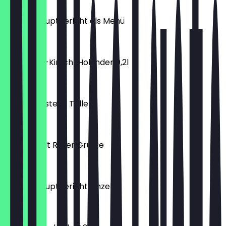
€ 15,90
TAVAM Hauptgericht als Menü
€ 9,50
Fritz Apfel-Kirsch-Holunder 0,2l
€ 1,90
Hähnchensteak Teller
€ 13,50
Waffeln mit Roter Grütze
€ 5,50
TAVAM Hauptgericht Einzel
€ 8,50