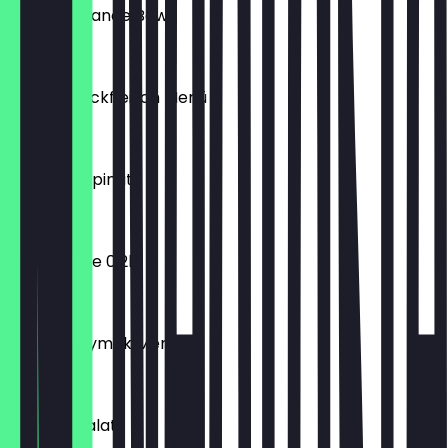
Tavam Balance Bowl
€ 8,50
TAVAM Hackfleisch Menü
€ 13,50
Gözleme Spinat
€ 3,00
Fritz Zitrone 0,2l
€ 1,90
TAVAM Kuymak Menü
€ 11,50
Kartoffelsalat