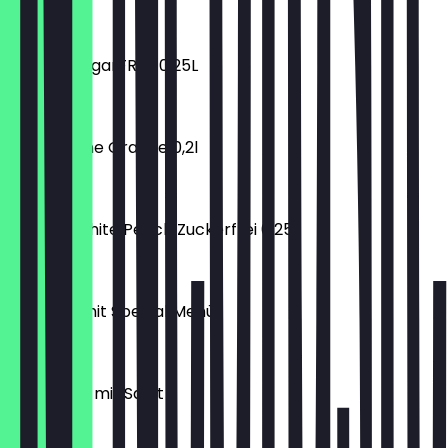
€ 10,50
Red Bull SugarFREE 0,25L
€ 2,30
Capri Sonne Orange 0,2l
€ 0,70
Red Bull White Peach Zuckerfrei 0,25L
€ 2,30
TAVAM Simit Special Menü
€ 14,50
Lahmacun mit Salat
€ 3,00