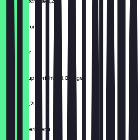
Fritz Apfelschorle 0,2l
€ 1,90
Frühstück für 2
€ 29,90
Köfte Teller
€ 13,50
TAVAM Hauptgericht mit Beilage
€ 7,00
Fritz Kola 0,2l
€ 1,90
Manti Kayseri Menü