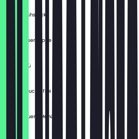
€ 12,90
Großes Frühstück
€ 15,90
TAVAM Linsensuppe
€ 5,00
Manti Menü
€ 12,90
Fritz Kola Zuckerfrei 0,2l
€ 1,90
TAVAM Bauern Menü
€ 11,50