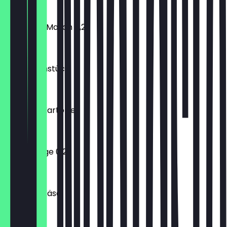
€ 1,40
Fritz MischMasch 0,2l
€ 1,90
Süßes Frühstück
€ 6,90
Gözleme Kartoffel
€ 3,00
Fritz Orange 0,2l
€ 1,90
Gözleme Käse
€ 3,00