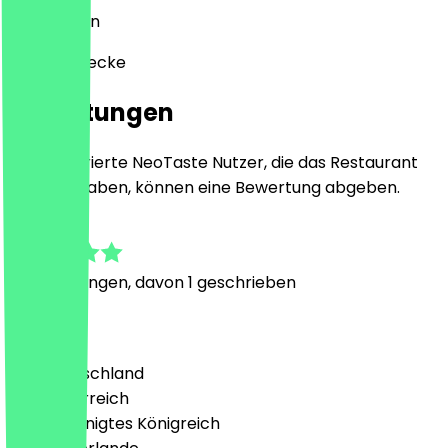
10967
Berlin
Planufer 1 ecke
Bewertungen
Nur registrierte NeoTaste Nutzer, die das Restaurant
besucht haben, können eine Bewertung abgeben.
4.8
8
Bewertungen, davon 1 geschrieben
Land
🇩🇪 Deutschland
🇦🇹 Österreich
🇬🇧 Vereinigtes Königreich