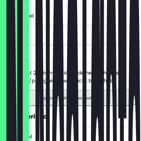
~€ 15 Vorteil
30 Tage
vor Ort
Du bestellst 2 Lunch-Gerichte deiner Wahl, das
günstigere/preisgleiche wird nicht berechnet.
App zum Einlösen herunterladen
2für1 Aperitivo
~€ 7 Vorteil