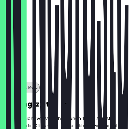
€ 4,00
Zeige ganzes Menü
Öffnungszeiten
Damit du nicht vor verschlossenen Türen stehst,
halten wir die Öffnungszeiten so aktuell wie möglich.