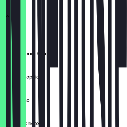
HOT
Espresso
€ 2,00
Espresso macchiato
€ 2,50
Espresso doppio
€ 3,00
Cappuccino
€ 3,50
Latte Macchiato