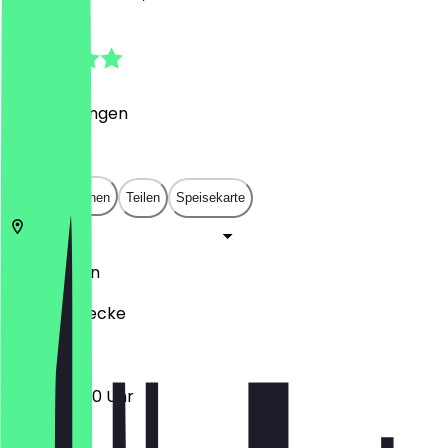
4.8
(
8
Bewertungen
)
€
€
€
€
In App öffnen
Teilen
Speisekarte
10967
Berlin
Planufer 1 ecke
12:30 - 23:00 Uhr