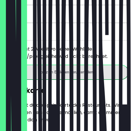
30 Tage
vor Ort
Du bestellst 2 Aperitivo deiner Wahl, der
günstigere/preisgleiche wird nicht berechnet.
App zum Einlösen herunterladen
Speisekarte
Hier findest du die Speisekarte des Restaurants. Wir
aktualisieren sie so oft wie möglich, damit du immer
weißt, was dich erwartet.