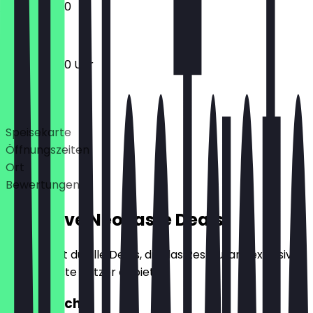
12:00 - 22:30
12:30 - 23:00 Uhr
Deals
Speisekarte
Öffnungszeiten
Ort
Bewertungen
Exklusive NeoTaste Deals
Hier findest du alle Deals, die das Restaurant exklusiv
für NeoTaste Nutzer anbietet.
2für1 Lunch