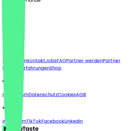
🇳🇱 Niederlande
Sprache
Deutsch
English
About
Für Firmen
Kontakt
Jobs
FAQ
Partner werden
Partner
Support
Erfahrungen
Shop
Legal
Impressum
Datenschutz
Cookies
AGB
Social
Instagram
TikTok
Facebook
LinkedIn