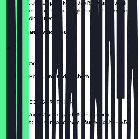
Hier findest du die Speisekarte des Restaurants. Wir
aktualisieren sie so oft wie möglich, damit du immer
weißt, was dich erwartet.
ERGÄNZUNGEN ZUM FRÜHSTÜCK
EIWEIßSCHOCK
aus Quark, Honig, Zimt und frischem Obst
€ 9,90
HALBES BELEGTES BRÖTCHEN
Mit Wurst, Käse, Kräuterquark, Schinken oder
Zwiebelmett Mit norwegischem Räucherlachs - 6,56
€ 4,34