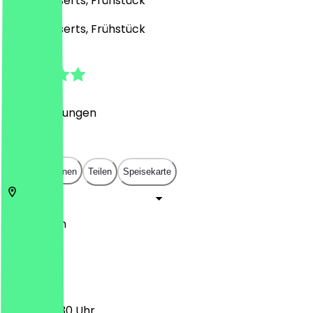
Café, Desserts, Frühstück
Café, Desserts, Frühstück
4.8
(
118
Bewertungen
)
€
€
€
€
In App öffnen
Teilen
Speisekarte
14193
Berlin
Hagenpl. 3
07:30 - 18:30 Uhr