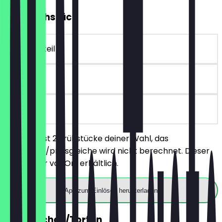
2für1 Frühstück
~€ 20 Vorteil
90 Tage
vor Ort
Du bestellst 2 Frühstücke deiner Wahl, das
günstigere/preisgleiche wird nicht berechnet. Dieser
Deal ist nur vor Ort erhältlich.
App zum Einlösen herunterladen
2für1 Kuchen/Torten