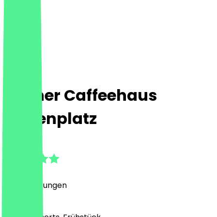
Wiener Caffeehaus
Hagenplatz
4.8
(
118
Bewertungen
)