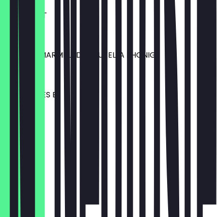
CROISSANT
€ 3,11
BUTTER | MARMELADE | NUTELLA | HONIG
€ 1,67
GEKOCHTES EI
€ 2,78