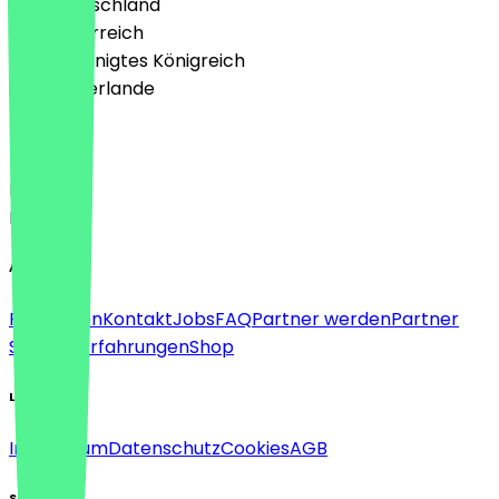
🇩🇪 Deutschland
🇦🇹 Österreich
🇬🇧 Vereinigtes Königreich
🇳🇱 Niederlande
Sprache
Deutsch
English
About
Für Firmen
Kontakt
Jobs
FAQ
Partner werden
Partner
Support
Erfahrungen
Shop
Legal
Impressum
Datenschutz
Cookies
AGB
Social