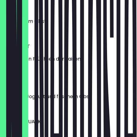
JOGHURT
mit frischem Obst
€ 9,90
OBSTSALAT
aus frischen Früchten der Saison
€ 9,90
MÜSLI
mit Milch, Joghurt und frischem Obst
€ 10,75
KRÄUTERQUARK
€ 3,89