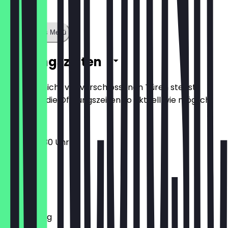
Zeige ganzes Menü
Öffnungszeiten
Damit du nicht vor verschlossenen Türen stehst,
halten wir die Öffnungszeiten so aktuell wie möglich.
07:30 - 18:30 Uhr
Montag
Dienstag
Mittwoch
Donnerstag