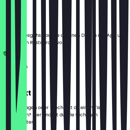
Ort
Bevor du losgehst, buche dir einen Deal in der App und
zeige ihn im Restaurant vor.
14193
Berlin
Hagenpl. 3
Kontakt
Hast du Fragen oder möchtest du einen Tisch
reservieren? Hier findest du alle wichtigen
Kontaktdaten.