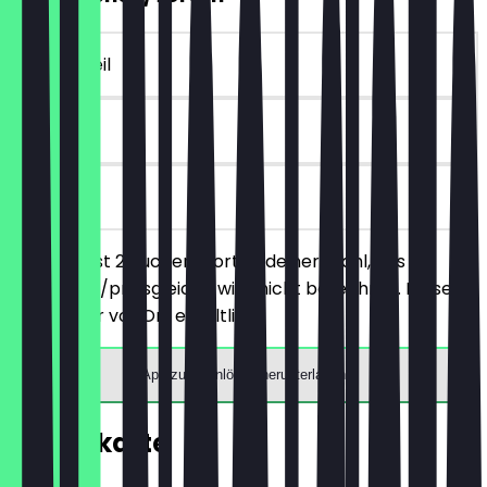
~€ 5 Vorteil
90 Tage
vor Ort
Du bestellst 2 Kuchen/Torten deiner Wahl, das
günstigere/preisgleiche wird nicht berechnet. Dieser
Deal ist nur vor Ort erhältlich.
App zum Einlösen herunterladen
Speisekarte