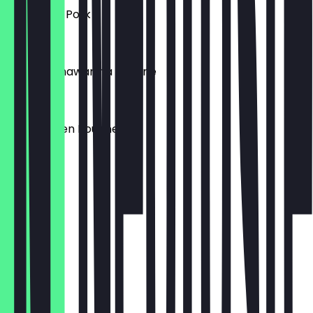
Bbq Pulled Pork
€ 9,90
Chicken Shawarma Poutine
€ 9,90
Bbq Chicken Poutine
€ 10,50