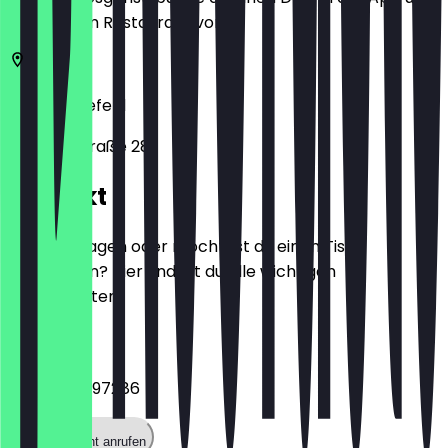
zeige ihn im Restaurant vor.
33602
Bielefeld
Bahnhofstraße 28
Kontakt
Hast du Fragen oder möchtest du einen Tisch
reservieren? Hier findest du alle wichtigen
Kontaktdaten.
Telefon
+4952177097286
Restaurant anrufen