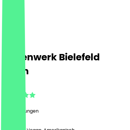
Frittenwerk Bielefeld
Loom
4.7
(
18
Bewertungen
)