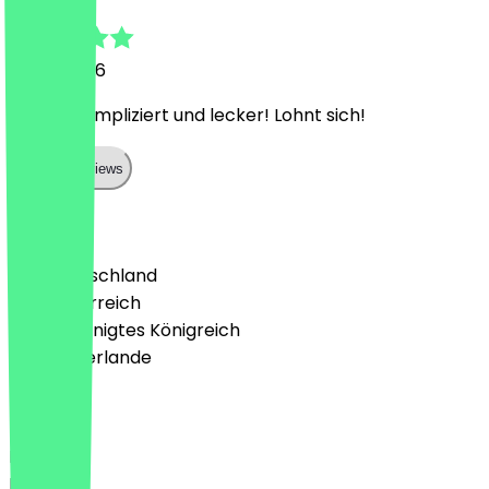
3. Juni 2026
Sehr unkompliziert und lecker! Lohnt sich!
Show all reviews
Land
🇩🇪 Deutschland
🇦🇹 Österreich
🇬🇧 Vereinigtes Königreich
🇳🇱 Niederlande
Sprache
Deutsch
English