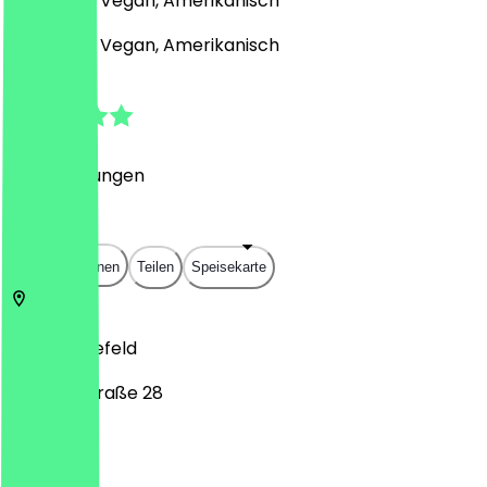
Fast Food, Vegan, Amerikanisch
Fast Food, Vegan, Amerikanisch
4.7
(
18
Bewertungen
)
€
€
€
€
In App öffnen
Teilen
Speisekarte
33602
Bielefeld
Bahnhofstraße 28