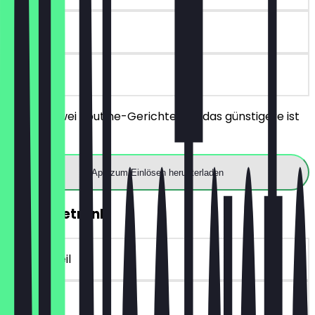
60 Tage
vor Ort
Bestelle zwei Poutine-Gerichte und das günstigere ist
gratis.
App zum Einlösen herunterladen
Gratis Getränk
~€ 3 Vorteil
30 Tage