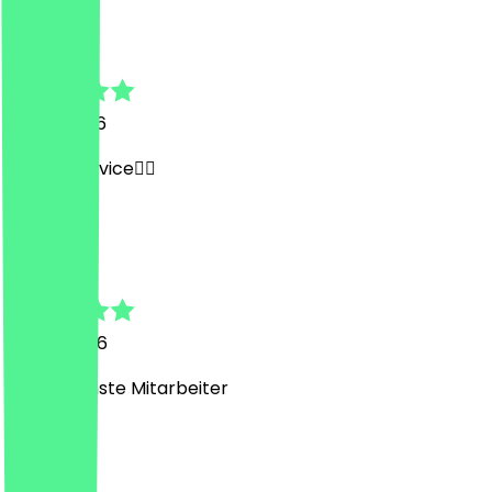
luisa
15. Juli 2026
Netter Service👍🏻
T
Thorben
6. Juni 2026
Freundlichste Mitarbeiter
M
Martin