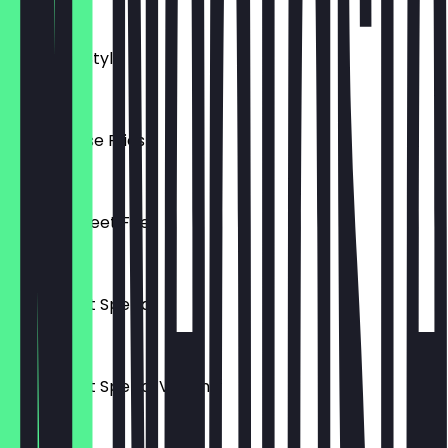
€ 7,20
Montreal Style
€ 7,90
Chili Cheese Fries
€ 8,20
Tijuana Street Fries
€ 8,90
Currywurst Spezial
€ 8,90
Currywurst Spezial Vegan
€ 8,90