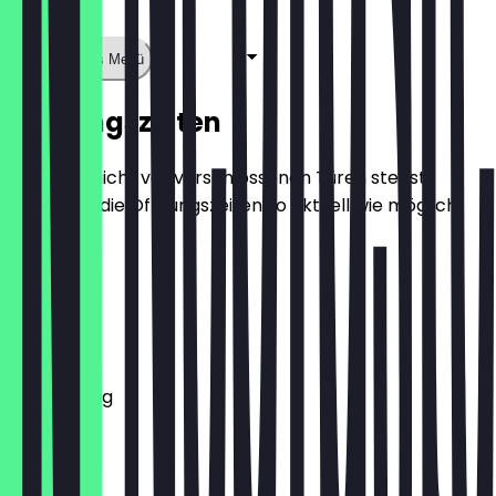
Zeige ganzes Menü
Öffnungszeiten
Damit du nicht vor verschlossenen Türen stehst,
halten wir die Öffnungszeiten so aktuell wie möglich.
Montag
Dienstag
Mittwoch
Donnerstag
Freitag
Samstag
Sonntag