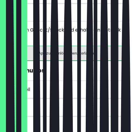
vor Ort
Bestelle ein Gericht/Snack und erhalte ein Getränk
gratis.
App zum Einlösen herunterladen
Gratis Churros
~€ 5 Vorteil
30 Tage
vor Ort