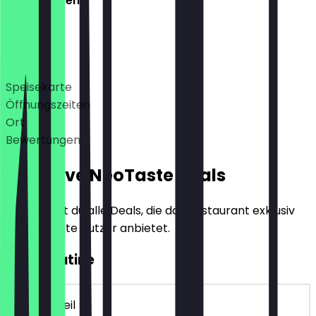
Geschlossen
Deals
Speisekarte
Öffnungszeiten
Ort
Bewertungen
Exklusive NeoTaste Deals
Hier findest du alle Deals, die das Restaurant exklusiv
für NeoTaste Nutzer anbietet.
2für1 Poutine
~€ 10 Vorteil