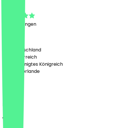
4.3
3
Bewertungen
Land
🇩🇪 Deutschland
🇦🇹 Österreich
🇬🇧 Vereinigtes Königreich
🇳🇱 Niederlande
Sprache
Deutsch
English
About