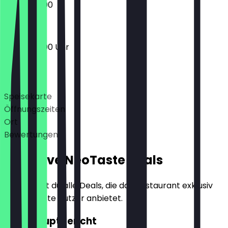
17:00 - 23:00
17:00 - 23:00 Uhr
Deals
Speisekarte
Öffnungszeiten
Ort
Bewertungen
Exklusive NeoTaste Deals
Hier findest du alle Deals, die das Restaurant exklusiv
für NeoTaste Nutzer anbietet.
2für1 Hauptgericht