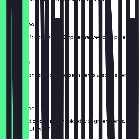
£ 4,50
Chana Puree
Chickpeas fried in herbs & spices served on a puree.
£ 4,20
Paneer Puri
Cubed Indian cottage cheese in herbs & spices served
on a puree.
£ 4,20
Onion Bhajee
Fresh sliced onions mildly spiced with green herbs,
dipped in batter & fried.