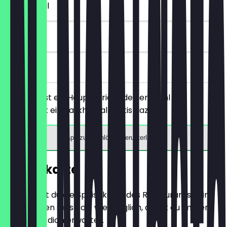
~£ 9 Vorteil
30 Tage
vor Ort
Du bestellst ein Hauptgericht deiner Wahl und
bekommst ein Tarkha Dal gratis dazu.
App zum Einlösen herunterladen
Speisekarte
Hier findest du die Speisekarte des Restaurants. Wir
aktualisieren sie so oft wie möglich, damit du immer
weißt, was dich erwartet.