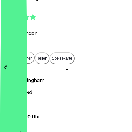
4.3
(
3
Bewertungen
)
£
£
£
£
In App öffnen
Teilen
Speisekarte
King's
Birmingham
13-15 York Rd
17:00 - 23:00 Uhr