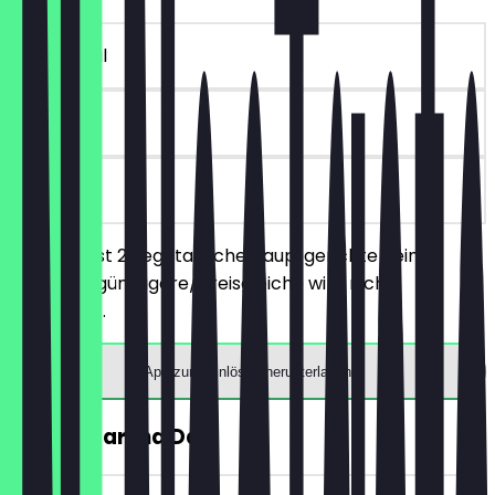
~£ 9 Vorteil
90 Tage
vor Ort
Du bestellst 2 vegetarische Hauptgerichte deiner
Wahl, das günstigere/preisgleiche wird nicht
berechnet.
App zum Einlösen herunterladen
GRATIS Tarkha Dall