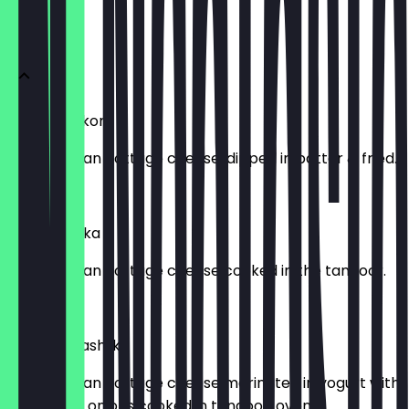
STARTERS
Paneer Pakora
Cubed Indian cottage cheese, dipped in batter & fried.
£ 4,20
Paneer Tikka
Cubed Indian cottage cheese cooked in the tandoor.
£ 4,50
Paneer Shashlik
Cubed Indian cottage cheese marinated in yogurt with
peppers & onions cooked in tandoori oven.