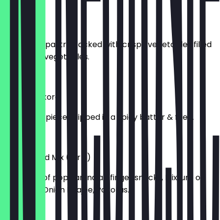
£ 4,20
Samosa
Triangular pastry packed with crispy vegetables filled
with spicy vegetables.
£ 4,20
Balgan Pakora
Aubergine pieces dipped in a spicy batter & fried.
£ 4,20
Street Food Mix (for 2)
A mixture of popular Indian finger snacks, Mixture of
Samosas, Onion Bhajee, Pakoras.
£ 7,95