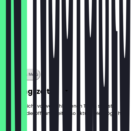
Zeige ganzes Menü
Öffnungszeiten
Damit du nicht vor verschlossenen Türen stehst,
halten wir die Öffnungszeiten so aktuell wie möglich.