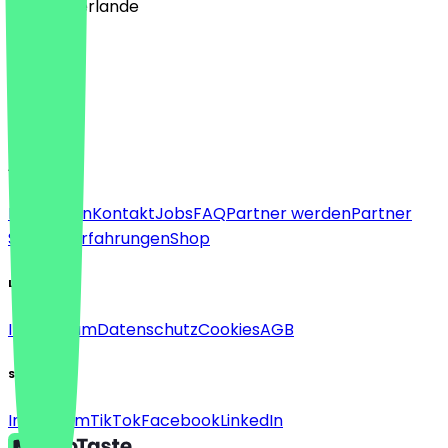
🇳🇱 Niederlande
Sprache
Deutsch
English
About
Für Firmen
Kontakt
Jobs
FAQ
Partner werden
Partner
Support
Erfahrungen
Shop
Legal
Impressum
Datenschutz
Cookies
AGB
Social
Instagram
TikTok
Facebook
LinkedIn