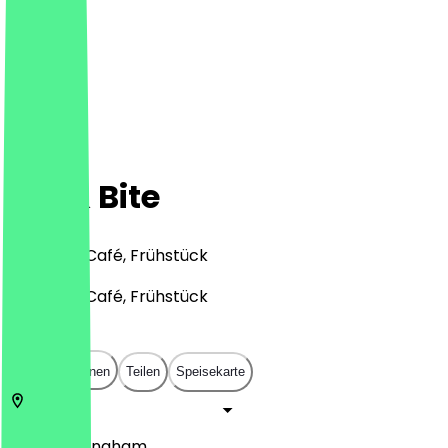
Sip & Bite
Desserts, Café, Frühstück
Desserts, Café, Frühstück
£
£
£
£
In App öffnen
Teilen
Speisekarte
Alum
Birmingham