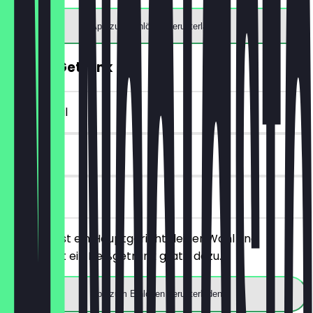
App zum Einlösen herunterladen
GRATIS Getränk
~£ 3 Vorteil
90 Tage
vor Ort
Du bestellst ein Hauptgericht deiner Wahl und
bekommst ein Heißgetränk gratis dazu.
App zum Einlösen herunterladen