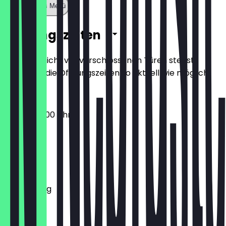
Zeige ganzes Menü
Öffnungszeiten
Damit du nicht vor verschlossenen Türen stehst,
halten wir die Öffnungszeiten so aktuell wie möglich.
08:00 - 23:00 Uhr
Montag
Dienstag
Mittwoch
Donnerstag
Freitag
Samstag