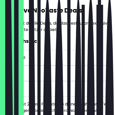
Exklusive NeoTaste Deals
Hier findest du alle Deals, die das Restaurant exklusiv
für NeoTaste Nutzer anbietet.
2für1 Frühstück
~£ 8 Vorteil
90 Tage
vor Ort
Du bestellst 2 Desi-Frühstücke deiner Wahl ohne Tee,
das günstigere/preisgleiche wird nicht berechnet.