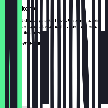
Speisekarte
Hier findest du die Speisekarte des Restaurants. Wir
aktualisieren sie so oft wie möglich, damit du immer
weißt, was dich erwartet.
MENU FOLLOWS SOON!