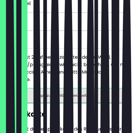
~€ 4 Vorteil
90 Tage
vor Ort
Du bestellst 2 Kaffeespezialitäten deiner Wahl, die
günstigere/preisgleiche wird nicht berechnet. Gilt nur
für Cappuccino, Amerikano, Latte Macchiato,
Milchkaffee.
App zum Einlösen herunterladen
Speisekarte
Hier findest du die Speisekarte des Restaurants. Wir