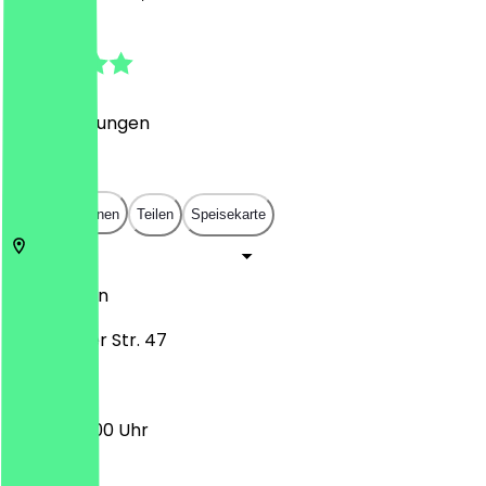
4.9
(
67
Bewertungen
)
€
€
€
€
In App öffnen
Teilen
Speisekarte
53773
Bonn
Frankfurter Str. 47
09:00 - 17:00 Uhr