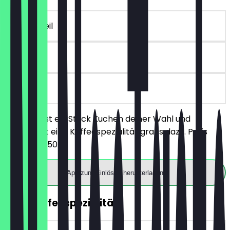
~€ 4 Vorteil
90 Tage
vor Ort
Du bestellst ein Stück Kuchen deiner Wahl und
bekommst eine Kaffeespezialität gratis dazu. Preis
limit von 4,50 €.
App zum Einlösen herunterladen
2für1 Kaffeespezialität