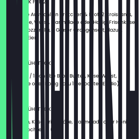
FRÜHSTÜCK FÜR 2
Gemischte Auswahl an Brötchen & Brot, 2 Croissants,
Butter, Käse, Wurst, Marmelade oder Honig, Frischkäse,
Tomate Mozzarella, 2 Gläser Orangensaft, dazu 2
gekochte Eier
€ 18,90
KLEINES FRÜHSTÜCK
1 Brötchen / 1 Scheibe Brot, Butter, Käse, Wurst,
Marmelade oder Honig dazu 1 gekochtes Ei (Bio)
€ 7,50
VEGGIE FRÜHSTÜCK
2 Brötchen, Käse, Frischkäse, Marmelade oder Honig,
dazu 1 gekochtes Ei (Bio)