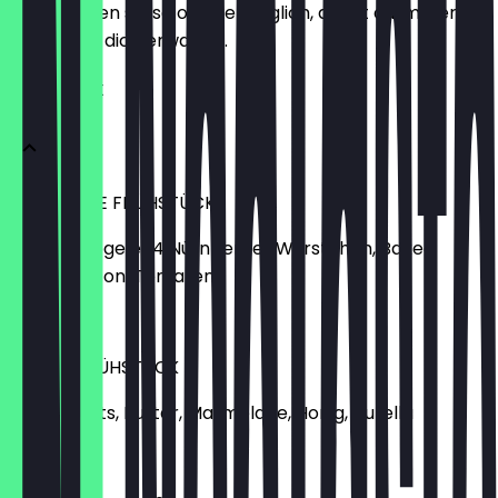
aktualisieren sie so oft wie möglich, damit du immer
weißt, was dich erwartet.
FRÜHSTÜCK
HERZHAFTE FRÜHSTÜCK
Toast, Spiegelei, 4 Nürnberger Würstchen, Baked
Beans, Bacon, Tomaten
€ 10,90
SÜSSES FRÜHSTÜCK
2 Croissants, Butter, Marmelade, Honig, Nutella
€ 7,20