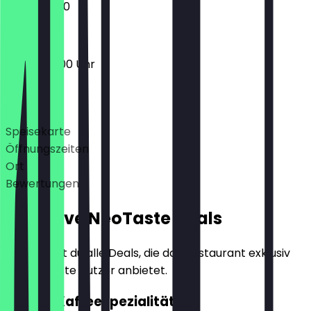
10:00 - 17:00
09:00 - 17:00 Uhr
Deals
Speisekarte
Öffnungszeiten
Ort
Bewertungen
Exklusive NeoTaste Deals
Hier findest du alle Deals, die das Restaurant exklusiv
für NeoTaste Nutzer anbietet.
GRATIS Kaffeespezialität