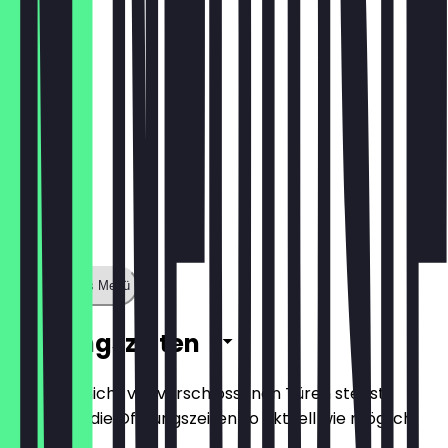
€ 7,50
Zeige ganzes Menü
Öffnungszeiten
Damit du nicht vor verschlossenen Türen stehst,
halten wir die Öffnungszeiten so aktuell wie möglich.