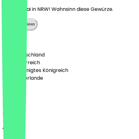
Bester Chai in NRW! Wahnsinn diese Gewürze.
Show all reviews
Land
🇩🇪 Deutschland
🇦🇹 Österreich
🇬🇧 Vereinigtes Königreich
🇳🇱 Niederlande
Sprache
Deutsch
English
About