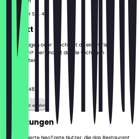
53773
Bonn
Frankfurter Str. 47
Kontakt
Hast du Fragen oder möchtest du einen Tisch
reservieren? Hier findest du alle wichtigen
Kontaktdaten.
Telefon
022429148481
Restaurant anrufen
Bewertungen
Nur registrierte NeoTaste Nutzer, die das Restaurant