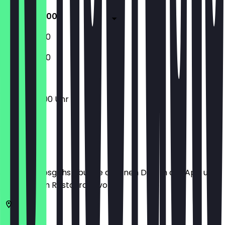
09:00 - 17:00
10:00 - 17:00
10:00 - 17:00
09:00 - 17:00 Uhr
Ort
Bevor du losgehst, buche dir einen Deal in der App und
zeige ihn im Restaurant vor.