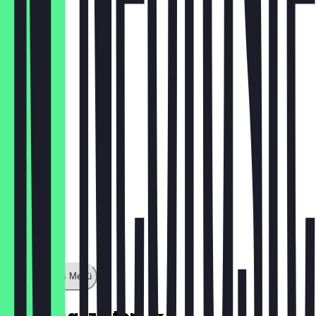
€ 1,50
Sahne
€ 0,50
Zeige ganzes Menü