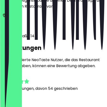
Bevor du losgehst, buche dir einen Deal in der App und
zeige ihn im Restaurant vor.
53111
Bonn
Gangolfstraße 14
Bewertungen
Nur registrierte NeoTaste Nutzer, die das Restaurant
besucht haben, können eine Bewertung abgeben.
4.8
331
Bewertungen, davon 54 geschrieben
A
Anna