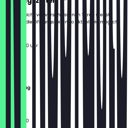
Öffnungszeiten
Damit du nicht vor verschlossenen Türen stehst,
halten wir die Öffnungszeiten so aktuell wie möglich.
10:00 - 18:00 Uhr
Montag
Dienstag
Mittwoch
Donnerstag
Freitag
Samstag
Sonntag
10:00 - 18:00