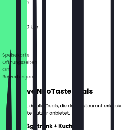
13:30 - 18:00
10:00 - 18:00 Uhr
Deals
Speisekarte
Öffnungszeiten
Ort
Bewertungen
Exklusive NeoTaste Deals
Hier findest du alle Deals, die das Restaurant exklusiv
für NeoTaste Nutzer anbietet.
2für1 Heißgetränk + Kuchen