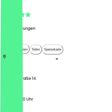
4.8
(
331
Bewertungen
)
€
€
€
€
In App öffnen
Teilen
Speisekarte
53111
Bonn
Gangolfstraße 14
10:00 - 18:00 Uhr