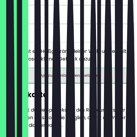
90 Tage
vor Ort
Du bestellst ein Heißgetränk deiner Wahl und erhältst
ein kostenloses kleines Gebäck dazu.
App zum Einlösen herunterladen
Speisekarte
Hier findest du die Speisekarte des Restaurants. Wir
aktualisieren sie so oft wie möglich, damit du immer
weißt, was dich erwartet.