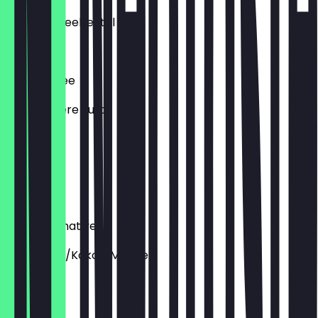
Charitea Teebeutel
€ 3,90
Frischer Tee
Jede weitere Zutat
€ 4,40
Flavour
€ 0,60
Milchalternative
Hafer/Soja/Kokos/Mandel
€ 0,50
Espresso+