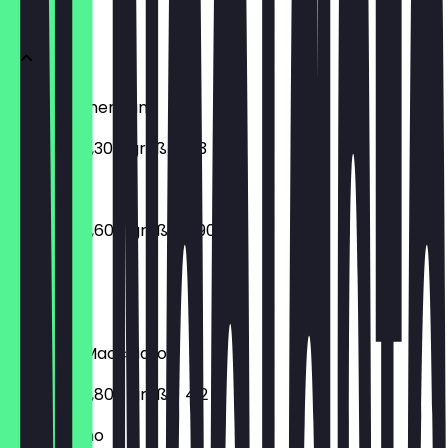
Menu
Crema/Americano
normal - 3,30 / groß - 4,3
Espresso
normal - 2,60 / groß - 3,90
Flat White
€ 4,50
Espresso Macchiato
normal - 2,80 / groß - 4,2
Cappuccino