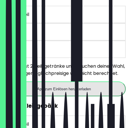
~€ 5 Vorteil
90 Tage
vor Ort
Du bestellst 2 Heißgetränke und 2 Kuchen deiner Wahl,
das günstigere/gleichpreisige wird nicht berechnet.
App zum Einlösen herunterladen
GRATIS Kleingebäck
~€ 3 Vorteil