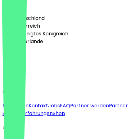
Land
🇩🇪 Deutschland
🇦🇹 Österreich
🇬🇧 Vereinigtes Königreich
🇳🇱 Niederlande
Sprache
Deutsch
English
About
Für Firmen
Kontakt
Jobs
FAQ
Partner werden
Partner
Support
Erfahrungen
Shop
Legal