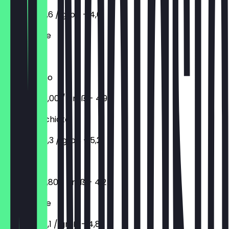
normal - 3,6 / groß - 4,6
Milchkaffee
€ 4,20
Chococcino
normal - 4,00 / groß - 4,9
Latte Macchiato
normal - 4,3 / groß - 5,2
Chai Latte
normal - 2,80 / groß - 4,2
Schokolade
normal - 4,1 / groß - 4,8