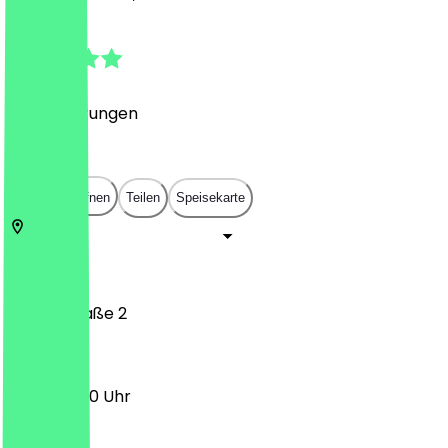
4.5
(
70
Bewertungen
)
€
€
€
€
In App öffnen
Teilen
Speisekarte
53111
Bonn
Römerstraße 2
11:00 - 22:00 Uhr