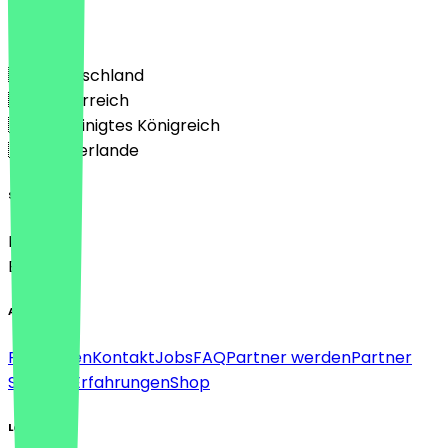
Land
🇩🇪 Deutschland
🇦🇹 Österreich
🇬🇧 Vereinigtes Königreich
🇳🇱 Niederlande
Sprache
Deutsch
English
About
Für Firmen
Kontakt
Jobs
FAQ
Partner werden
Partner
Support
Erfahrungen
Shop
Legal