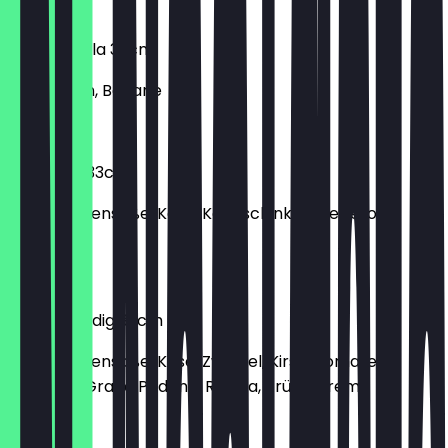
€ 12,30
Pizza Nutella 33cm
mit Beeren, Banane
€ 12,30
Pizza Pep 33cm
mit Tomatensoße, Käse, Kochschinken, Peperoni,
Bacon
€ 11,90
Pizza Venedig 33cm
mit Tomatensoße, Käse, Zwiebel, Kirschtomaten,
Bresaola, Grana Padano, Rucola, Trüffelcreme
€ 13,30