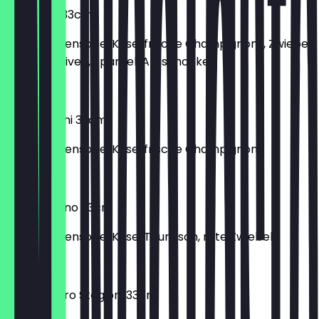
Pizza Veg 33cm
mit Tomatensoße, Käse, frische Champignons, Zwiebel,
Paprika, Oliven, Spargel, Artischocken
€ 12,30
Pizza Funghi 33cm
mit Tomatensoße, Käse, frische Champignons
€ 11,00
Pizza Al Tono 33cm
mit Tomatensoße, Käse, Thunfisch, rote Zwiebeln
€ 11,40
Pizza Quatro Stagioni 33cm