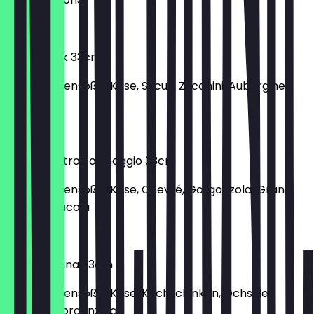
€ 11,90
Pizza Sucuk 33cm
mit Tomatensoße, Käse, Sucuk, Zucchini, Aubergine,
Feta
€ 12,30
Pizza Quattro Formaggio 33cm
mit Tomatensoße, Käse, Chevré, Gorgonzola, Grana
Padano, Rucola
€ 12,90
Pizza Siciliana 33cm
mit Tomatensoße, Käse, Kochschinken, Ochsfilet,
Zwiebel, Gorgonzola