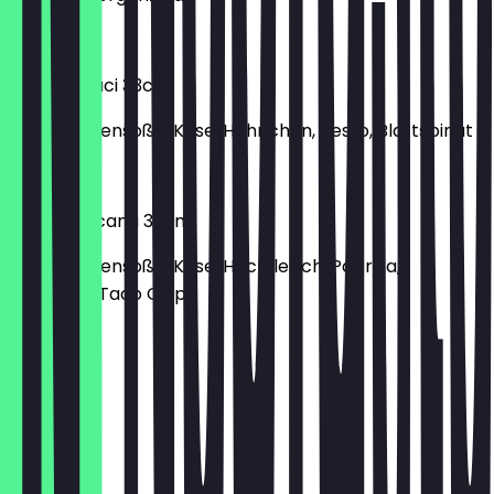
€ 12,30
Pizza Spinaci 33cm
mit Tomatensoße, Käse, Hähnchen, Pesto, Blattspinat
€ 12,30
Pizza Mexicana 33cm
mit Tomatensoße, Käse, Hackfleisch, Paprika,
Jalapeño, Taco Chips
€ 12,30