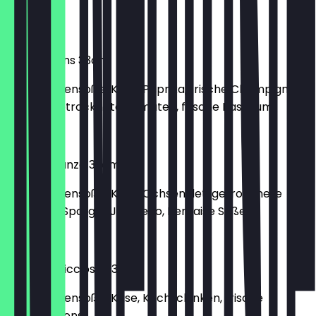
Curry
€ 11,90
Pizza Yakans 33cm
mit Tomatensoße, Käse, Paprika, frische Champignons,
Chevré, getrocknete Tomaten, frische Basilikum
€ 12,90
Pizza Di Manzo 33cm
mit Tomatensoße, Käse, Ochsenfilet, getrocknete
Tomaten, Spargel, Jalapeño, Bernaise Soße
€ 12,30
Pizza Capricciosa 33cm
mit Tomatensoße, Käse, Kochschinken, frische
Champignons