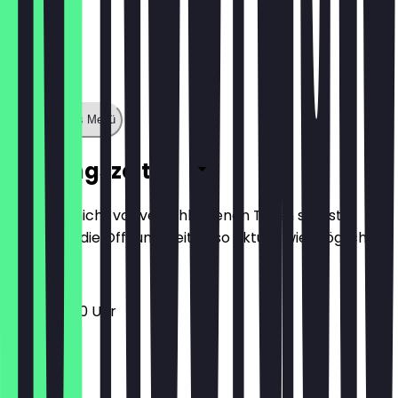
Zeige ganzes Menü
Öffnungszeiten
Damit du nicht vor verschlossenen Türen stehst,
halten wir die Öffnungszeiten so aktuell wie möglich.
11:00 - 22:00 Uhr
Montag
Dienstag