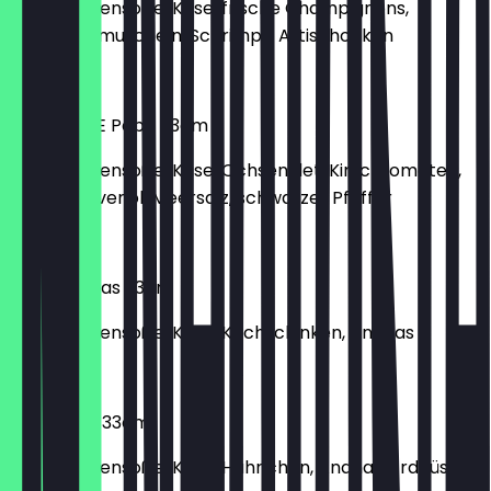
mit Tomatensoße, Käse, frische Champignons,
Grünschalmuscheln, Schrimps, Artischocken
€ 11,90
Pizza Sale E Pepe 33cm
mit Tomatensoße, Käse, Ochsenfilet, Kirschtomaten,
Rucola, Olivenöl, Meersalz, schwarzer Pfeffer
€ 12,30
Pizza Ananas 33cm
mit Tomatensoße, Käse, Kochschinken, Ananas
€ 11,90
Pizza Pollo 33cm
mit Tomatensoße, Käse, Hähnchen, Ananas, Erdnüsse,