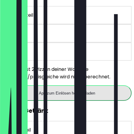
~€ 28 Vorteil
30 Tage
vor Ort
Du bestellst 2 Pizzen deiner Wahl, die
günstigere/preisgleiche wird nicht berechnet.
App zum Einlösen herunterladen
GRATIS Getränk
~€ 4 Vorteil