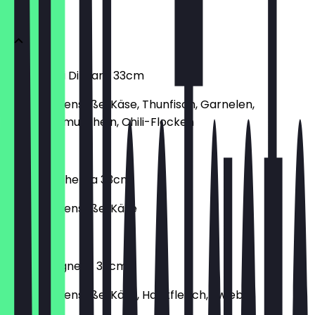
Pizza 33cm
Pizza Frutti Di Mare 33cm
mit Tomatensoße, Käse, Thunfisch, Garnelen,
Grünschalmuscheln, Chili-Flocken
€ 13,30
Pizza Margherita 33cm
mit Tomatensoße, Käse
€ 9,50
Pizza Bolognese 33cm
mit Tomatensoße, Käse, Hackfleisch, Zwiebel