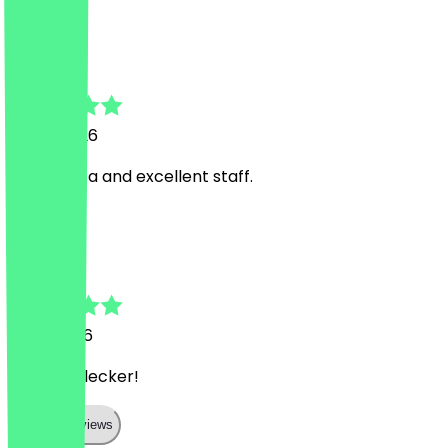
A
Adnan
7. Juni 2026
Great Pizza and excellent staff.
A
Artem
9. Mai 2026
War sehr lecker!
Show all reviews