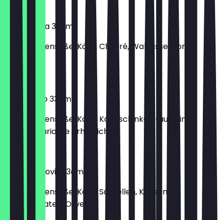
€ 11,90
Pizza Capra 33cm
mit Tomatensoße, Käse, Chevré, Walnüsse, Honig,
Rucola
€ 12,90
Pizza Cotto 33cm
mit Tomatensoße, Käse, Kochschinken (auch in
Calzone variante erhältlich)
€ 11,00
Pizza Anchovis 33cm
mit Tomatensoße, Käse, Sardellen, Kapern,
Kirschtomaten, Oliven