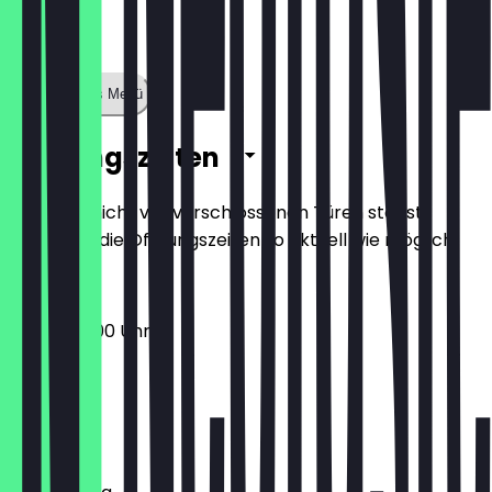
Zeige ganzes Menü
Öffnungszeiten
Damit du nicht vor verschlossenen Türen stehst,
halten wir die Öffnungszeiten so aktuell wie möglich.
07:00 - 13:00 Uhr
Montag
Dienstag
Mittwoch