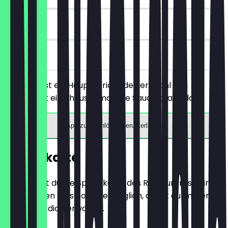
30 Tage
vor Ort
Du bestellst ein Hauptgericht deiner Wahl und
bekommst eine hausgemachte Sauce gratis dazu.
App zum Einlösen herunterladen
Speisekarte
Hier findest du die Speisekarte des Restaurants. Wir
aktualisieren sie so oft wie möglich, damit du immer
weißt, was dich erwartet.