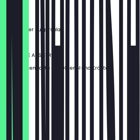
€ 1,80
KISIR
Anatolischer Bulgursalat
€ 1,80
HUMUS WIE AUS SYRIEN
Kichererbsenpaste mit Olivenöl und Kräuter
€ 1,80