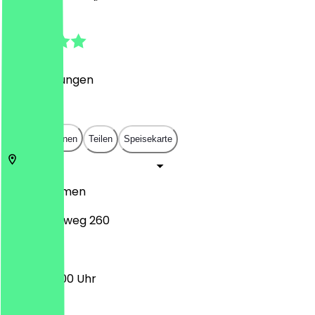
4.9
(
16
Bewertungen
)
€
€
€
€
In App öffnen
Teilen
Speisekarte
28359
Bremen
Vorkampsweg 260
07:00 - 13:00 Uhr