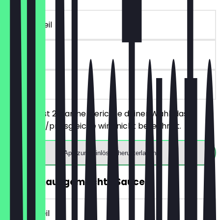
~€ 12 Vorteil
90 Tage
vor Ort
Du bestellst 2 warme Gerichte deiner Wahl, das
günstigere/preisgleiche wird nicht berechnet.
App zum Einlösen herunterladen
GRATIS hausgemachte Sauce
~€ 2 Vorteil