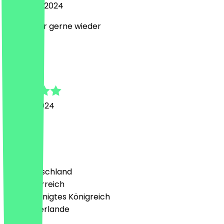
15. August 2024
Alles super gerne wieder
S
Sebastian
15. April 2024
Mega gut
Land
🇩🇪 Deutschland
🇦🇹 Österreich
🇬🇧 Vereinigtes Königreich
🇳🇱 Niederlande