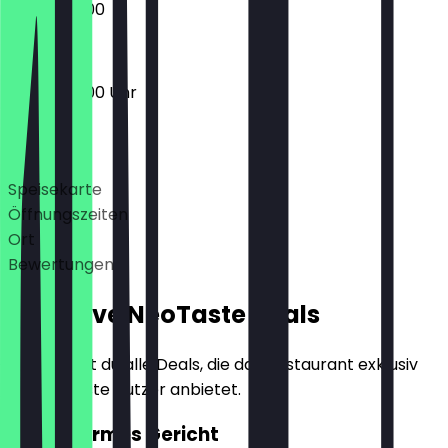
08:00 - 12:00
07:00 - 13:00 Uhr
Deals
Speisekarte
Öffnungszeiten
Ort
Bewertungen
Exklusive NeoTaste Deals
Hier findest du alle Deals, die das Restaurant exklusiv
für NeoTaste Nutzer anbietet.
2für1 Warmes Gericht