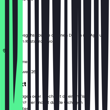
Ort
Bevor du losgehst, buche dir einen Deal in der App und
zeige ihn im Restaurant vor.
28359
Bremen
Vorkampsweg 260
Kontakt
Hast du Fragen oder möchtest du einen Tisch
reservieren? Hier findest du alle wichtigen
Kontaktdaten.