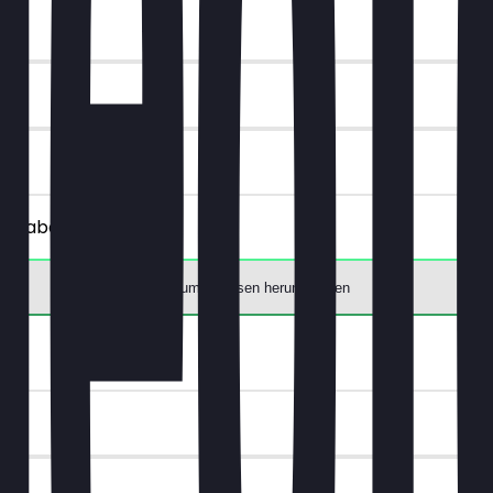
€ Rabatt.
App zum Einlösen herunterladen