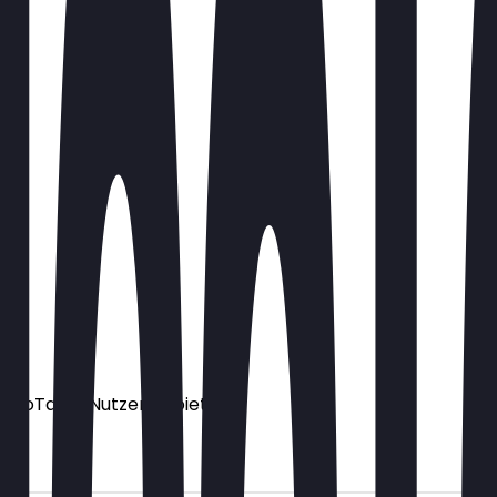
ür NeoTaste Nutzer anbietet.