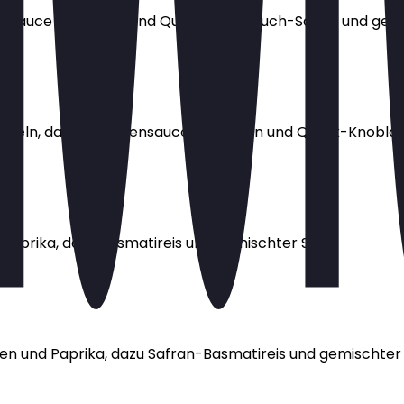
ensauce mit Linsen und Quark-Knoblauch-Sauce und gem
wiebeln, dazu Tomatensauce mit Linsen und Quark-Knobl
Paprika, dazu Basmatireis und gemischter Salat
en und Paprika, dazu Safran-Basmatireis und gemischter 