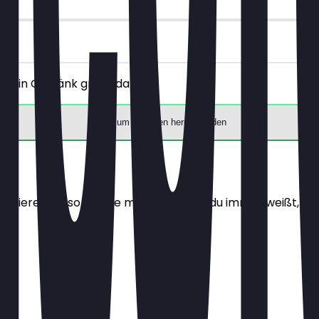
 ein Getränk gratis dazu.
App zum Einlösen herunterladen
alisieren sie so oft wie möglich, damit du immer weißt, wa