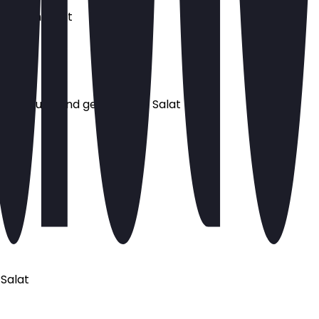
ischten Salat
auch-Sauce und gemischten Salat
Salat