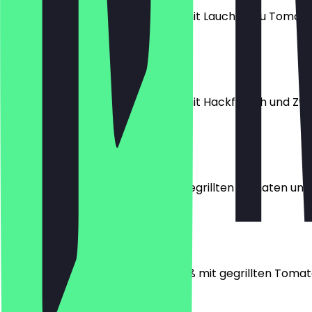
Gedünstete Teigtaschen gefüllt mit Lauch, dazu Tomat
€ 11,90
Mantu
Gedünstete Teigtaschen gefüllt mit Hackfleisch und Z
€ 11,90
Kobideh
Gegrilltes Lammhackfleisch mit gegrillten Tomaten und 
€ 11,90
Djudje
Gegrillte Hähnchenbrust am Spieß mit gegrillten Tomat
€ 11,90