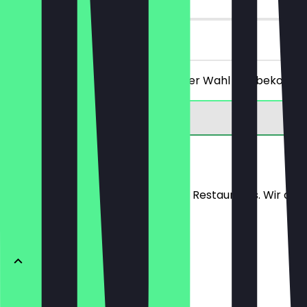
vor Ort
Du bestellst ein Hauptgericht deiner Wahl und bekommst
Speisekarte
Hier findest du die Speisekarte des Restaurants. Wir aktu
Mittagstisch
Ashak (veg)