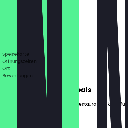
12:00 - 22:00
17:00 - 22:00 Uhr
Deals
Speisekarte
Öffnungszeiten
Ort
Bewertungen
Exklusive NeoTaste Deals
Hier findest du alle Deals, die das Restaurant exklusiv f
10€ Rabatt