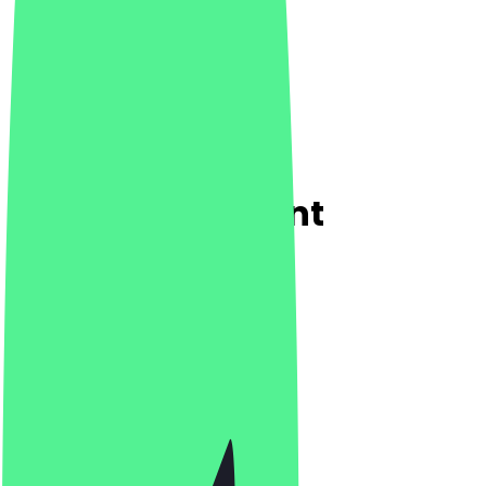
Dunia Restaurant
4.8
(
76
Bewertungen
)
Nahöstlich, Grill & BBQ, Pizza
Nahöstlich, Grill & BBQ, Pizza