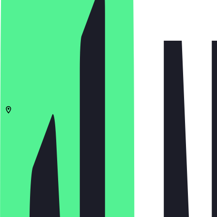
4.8
(
76
Bewertungen
)
€
€
€
€
In App öffnen
Teilen
Speisekarte
28195
Bremen
Tiefer 8
17:00 - 22:00 Uhr