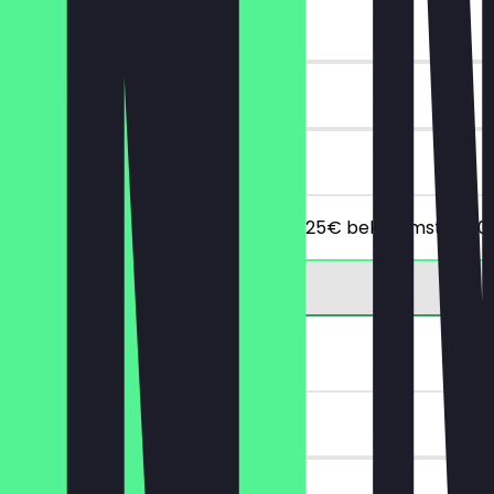
~€ 10 Vorteil
90 Tage
vor Ort
Ab einem Mindestbestellwert von 25€ bekommst du 10
GRATIS Getränk
~€ 5 Vorteil
90 Tage