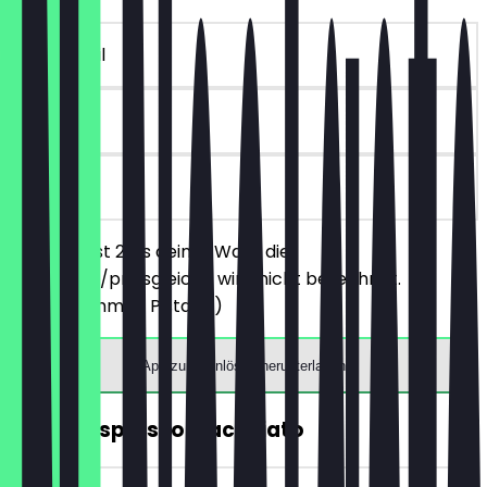
~€ 1 Vorteil
30 Tage
vor Ort
Du bestellst 2 Eis deiner Wahl, die
günstigere/preisgleiche wird nicht berechnet.
(ausgenommen Pistazie)
App zum Einlösen herunterladen
GRATIS Espresso Macchiato