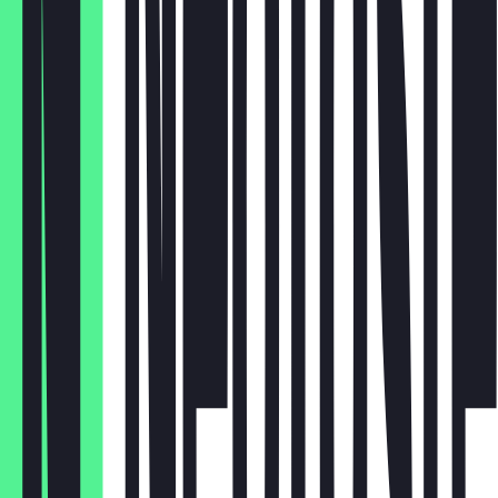
Vanille
€ 1,60
Erdbeer
€ 1,60
Pistazie
€ 2,00
Cookies
€ 1,60
Haselnuss
€ 1,60
Raffaello