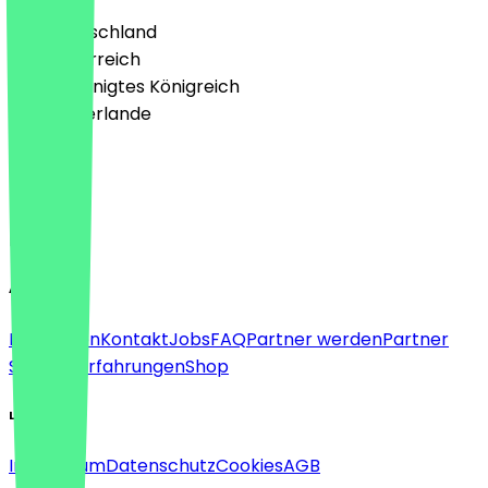
🇩🇪 Deutschland
🇦🇹 Österreich
🇬🇧 Vereinigtes Königreich
🇳🇱 Niederlande
Sprache
Deutsch
English
About
Für Firmen
Kontakt
Jobs
FAQ
Partner werden
Partner
Support
Erfahrungen
Shop
Legal
Impressum
Datenschutz
Cookies
AGB