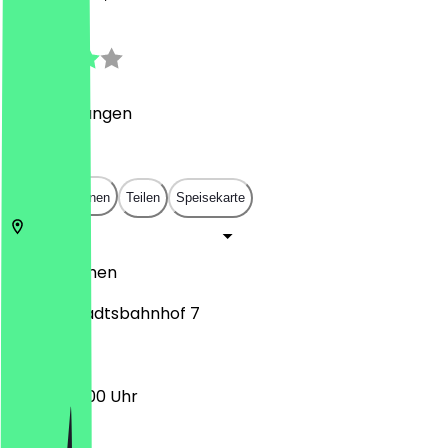
4.0
(
12
Bewertungen
)
€
€
€
€
In App öffnen
Teilen
Speisekarte
28199
Bremen
Am Neustadtsbahnhof 7
07:00 - 18:00 Uhr