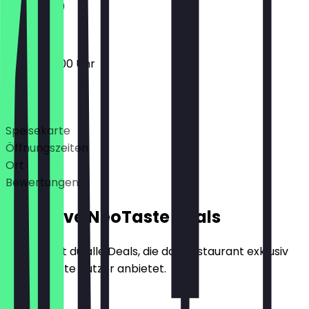
11:30 - 19:00
07:00 - 18:00 Uhr
Deals
Speisekarte
Öffnungszeiten
Ort
Bewertungen
Exklusive NeoTaste Deals
Hier findest du alle Deals, die das Restaurant exklusiv
für NeoTaste Nutzer anbietet.
2für1 Eis