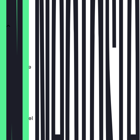
Eissorten
Zitrone
€ 1,60
Schokolade
€ 1,60
Mango
€ 1,60
Blauer Engel
€ 1,60