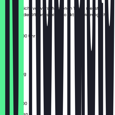
Damit du nicht vor verschlossenen Türen stehst,
halten wir die Öffnungszeiten so aktuell wie möglich.
07:00 - 18:00 Uhr
Montag
Dienstag
Mittwoch
Donnerstag
Freitag
Samstag
Sonntag
07:00 - 18:00
Geschlossen