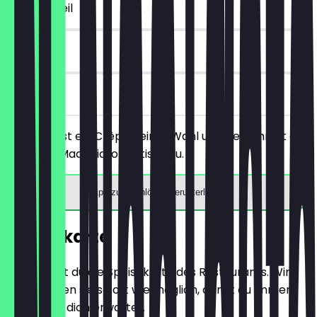
~€ 4 Vorteil
30 Tage
vor Ort
Du bestellst ein Crêpe deiner Wahl und bekommst ein
Espresso Macchiato gratis dazu.
App zum Einlösen herunterladen
Speisekarte
Hier findest du die Speisekarte des Restaurants. Wir
aktualisieren sie so oft wie möglich, damit du immer
weißt, was dich erwartet.