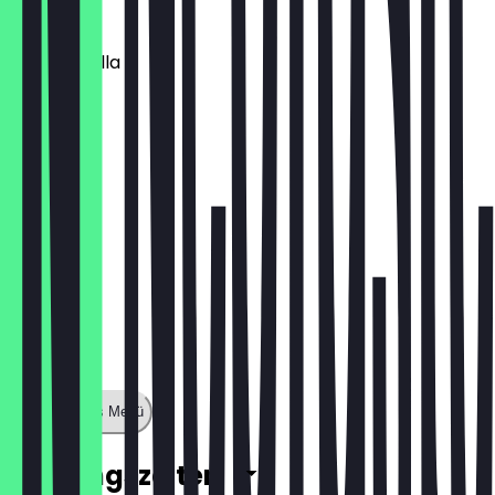
€ 1,60
Stracciatella
€ 1,60
Zeige ganzes Menü
Öffnungszeiten