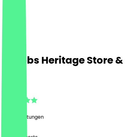
Jacobs Heritage Store &
Café
4.9
(
610
Bewertungen
)