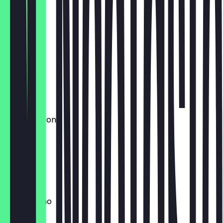
€ 3,20
Espresso
€ 2,90
Soft Drink
€ 3,00
Espresso Tonic
€ 4,50
Flat White
€ 3,70
Cappuccino
€ 3,50