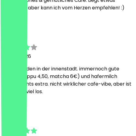
Super schönes & gemütliches Café. Liegt etwas
versteckt, aber kann ich vom Herzen empfehlen! :)
R
Ron
24. Juli 2026
chilliger laden in der innenstadt. immernoch gute
preise (cappu 4,50, matcha 6€) und hafermilch
kostet nichts extra. nicht wirklicher cafe-vibe, aber ist
halt auch viel los.
A
Asu