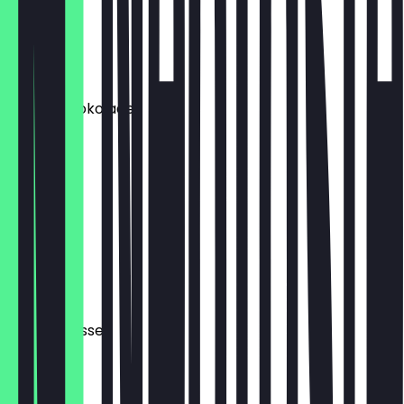
Cortado
€ 3,40
Heiße Schokolade
€ 3,90
Latte
€ 3,90
Filter
€ 2,90
Mineralwasser
€ 2,20