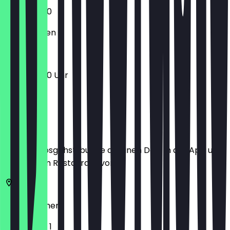
10:00 - 18:00
Geschlossen
10:00 - 18:00 Uhr
Ort
Bevor du losgehst, buche dir einen Deal in der App und
zeige ihn im Restaurant vor.
28195
Bremen
Jacobshof 1