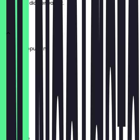
weißt, was dich erwartet.
Menu
Kinder Cappuccino
Handfilter
€ 4,30
Cold Brew
€ 3,70
Tee
€ 3,20
Americano