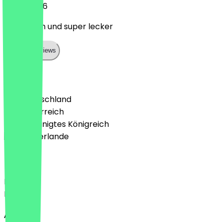
13. Juli 2026
Ästhetisch und super lecker
Show all reviews
Land
🇩🇪 Deutschland
🇦🇹 Österreich
🇬🇧 Vereinigtes Königreich
🇳🇱 Niederlande
Sprache
Deutsch
English
About