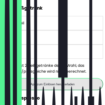
2für1 Heißgetränk
~€ 4 Vorteil
30 Tage
vor Ort
Du bestellst 2 Heißgetränke deiner Wahl, das
günstigere/preisgleiche wird nicht berechnet.
App zum Einlösen herunterladen
GRATIS Espresso