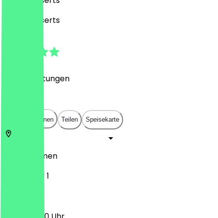
Café, Desserts
Café, Desserts
4.9
(
610
Bewertungen
)
€
€
€
€
In App öffnen
Teilen
Speisekarte
28195
Bremen
Jacobshof 1
10:00 - 18:00 Uhr