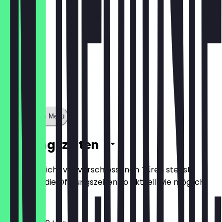
Zeige ganzes Menü
Öffnungszeiten
Damit du nicht vor verschlossenen Türen stehst,
halten wir die Öffnungszeiten so aktuell wie möglich.