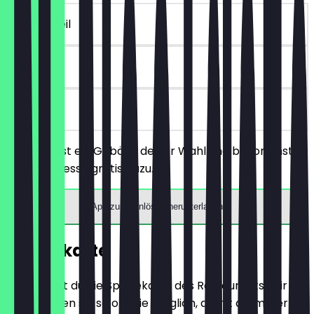
~€ 3 Vorteil
90 Tage
vor Ort
Du bestellst ein Gebäck deiner Wahl und bekommst
einen Espresso gratis dazu.
App zum Einlösen herunterladen
Speisekarte
Hier findest du die Speisekarte des Restaurants. Wir
aktualisieren sie so oft wie möglich, damit du immer