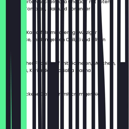
Sanft gegarte Muscheln 'a la Chalaca' mit roten
Zwiebeln, Tomaten, Mais und Koriander
€ 9,50
Gekochte Kartoffeln mit cremig-würziger
Andensauce, milden gelben Chili, Ei und Oliven
€ 6,50
Aromatischer Fischintopf mit Garnelen, Muscheln,
Calamares, Koriander und Salsa Marina
€ 10,90
In Öl gebackene Calamari mit cremiger Aioli
€ 11,90