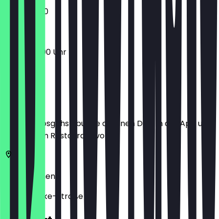
13:00 - 21:00
16:00 - 23:00 Uhr
Ort
Bevor du losgehst, buche dir einen Deal in der App und
zeige ihn im Restaurant vor.
28211
Bremen
Graf-Moltke-Straße 26