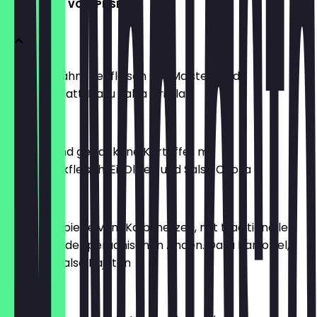
ENTRADAS - VORSPEISEN
Saftiges Hähnchenfleisch mit Maisteig und
Bananenblatt. Dazu Salsa Criolla
€ 6,90
Gefüllte und gebackene Kartoffel, mit
Rinderhackfleisch, Ei, Oliven und Salsa Criolla
€ 6,80
Gegrillte Spieße vom Kalbsherzen, mit traditionellen
Gewürzen der peruanischen Anden. Dazu Kartoffel,
Mais und Salsa Pajaten
€ 10,90