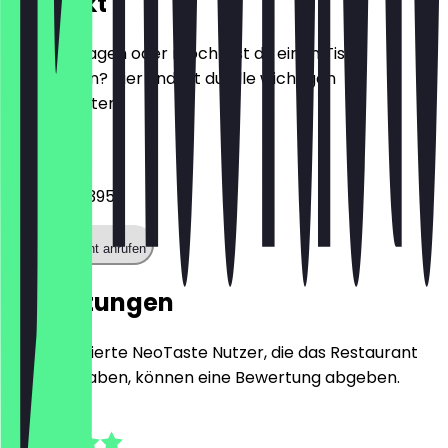
Kontakt
Hast du Fragen oder möchtest du einen Tisch
reservieren? Hier findest du alle wichtigen
Kontaktdaten.
Telefon
042124196395
Restaurant anrufen
Bewertungen
Nur registrierte NeoTaste Nutzer, die das Restaurant
besucht haben, können eine Bewertung abgeben.
4.8