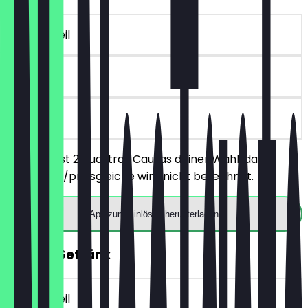
~€ 11 Vorteil
90 Tage
vor Ort
Du bestellst 2 Nuastras Causas deiner Wahl, das
günstigere/preisgleiche wird nicht berechnet.
App zum Einlösen herunterladen
GRATIS Getränk
~€ 5 Vorteil