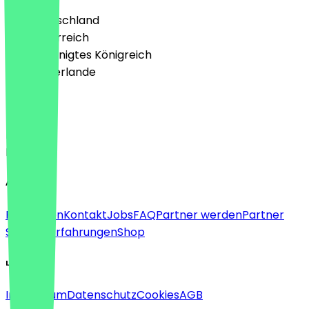
🇩🇪 Deutschland
🇦🇹 Österreich
🇬🇧 Vereinigtes Königreich
🇳🇱 Niederlande
Sprache
Deutsch
English
About
Für Firmen
Kontakt
Jobs
FAQ
Partner werden
Partner
Support
Erfahrungen
Shop
Legal
Impressum
Datenschutz
Cookies
AGB