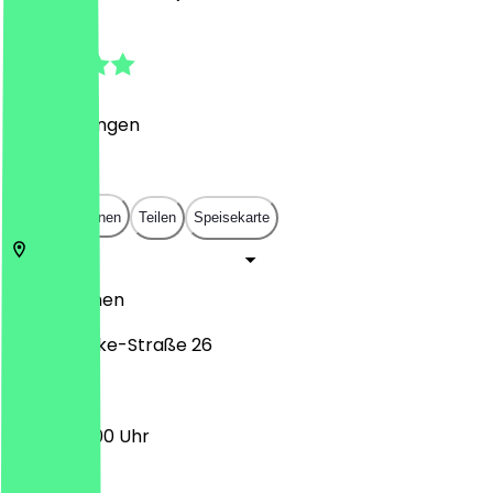
4.8
(
9
Bewertungen
)
€
€
€
€
In App öffnen
Teilen
Speisekarte
28211
Bremen
Graf-Moltke-Straße 26
16:00 - 23:00 Uhr