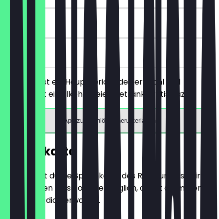
90 Tage
vor Ort
Du bestellst ein Hauptgericht deiner Wahl und
bekommst ein alkoholfreies Getränk gratis dazu.
App zum Einlösen herunterladen
Speisekarte
Hier findest du die Speisekarte des Restaurants. Wir
aktualisieren sie so oft wie möglich, damit du immer
weißt, was dich erwartet.