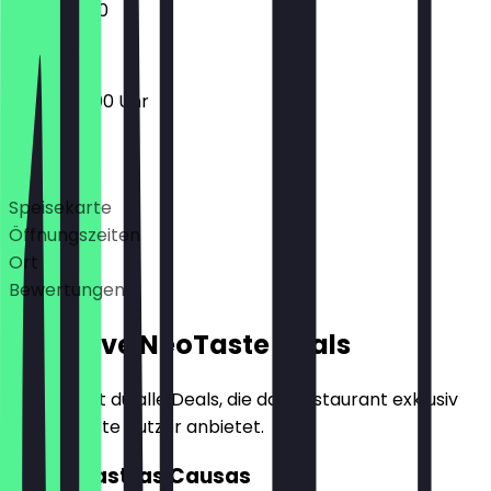
13:00 - 21:00
16:00 - 23:00 Uhr
Deals
Speisekarte
Öffnungszeiten
Ort
Bewertungen
Exklusive NeoTaste Deals
Hier findest du alle Deals, die das Restaurant exklusiv
für NeoTaste Nutzer anbietet.
2für1 Nuastras Causas