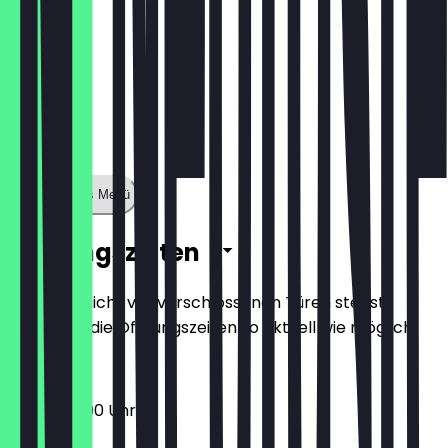
Zeige ganzes Menü
Öffnungszeiten
Damit du nicht vor verschlossenen Türen stehst,
halten wir die Öffnungszeiten so aktuell wie möglich.
16:00 - 23:00 Uhr