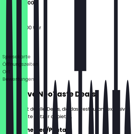
06:00 - 15:00
06:00 - 15:00 Uhr
Deals
Speisekarte
Öffnungszeiten
Ort
Bewertungen
Exklusive NeoTaste Deals
Hier findest du alle Deals, die das Restaurant exklusiv
für NeoTaste Nutzer anbietet.
2für1 Menemen/Pasta