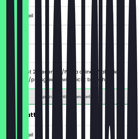
~€ 10 Vorteil
90 Tage
vor Ort
Du bestellst 2 Menemen/Pasta deiner Wahl, die
günstigere/preisgleiche wird nicht berechnet.
App zum Einlösen herunterladen
10€ Rabatt
~€ 10 Vorteil