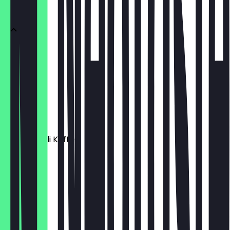
Fingerfood
Hummus
€ 4,90
Foul
€ 5,90
Kibbeh / Içli Köfte
€ 6,90
Çiğ Köfte
€ 5,90