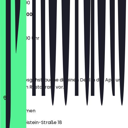
06:00 - 19:00
06:00 - 15:00
06:00 - 15:00 Uhr
Ort
Bevor du losgehst, buche dir einen Deal in der App und
zeige ihn im Restaurant vor.
28757
Bremen
Georg-Gleistein-Straße 18