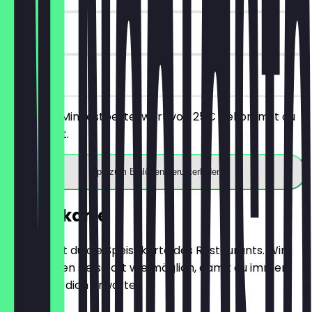
90 Tage
vor Ort
Ab einem Mindestbestellwert von 25€ bekommst du
10€ Rabatt.
App zum Einlösen herunterladen
Speisekarte
Hier findest du die Speisekarte des Restaurants. Wir
aktualisieren sie so oft wie möglich, damit du immer
weißt, was dich erwartet.