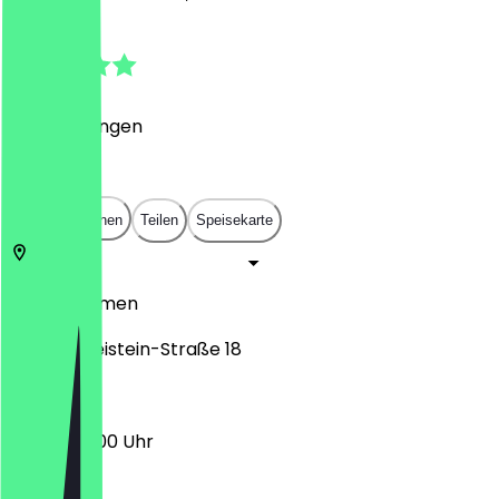
5.0
(
7
Bewertungen
)
€
€
€
€
In App öffnen
Teilen
Speisekarte
28757
Bremen
Georg-Gleistein-Straße 18
06:00 - 15:00 Uhr