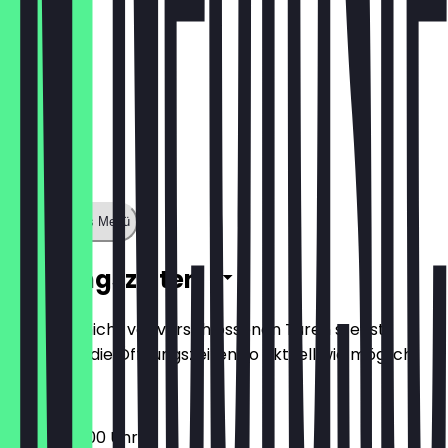
Zeige ganzes Menü
Öffnungszeiten
Damit du nicht vor verschlossenen Türen stehst,
halten wir die Öffnungszeiten so aktuell wie möglich.
06:00 - 15:00 Uhr