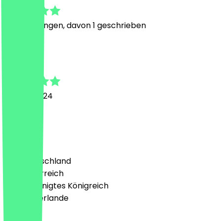
7
Bewertungen, davon 1 geschrieben
B
Birol
8. März 2024
Alles gut
Land
🇩🇪 Deutschland
🇦🇹 Österreich
🇬🇧 Vereinigtes Königreich
🇳🇱 Niederlande
Sprache